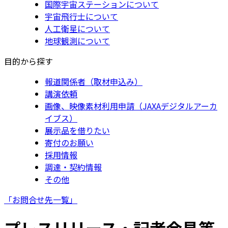
国際宇宙ステーションについて
宇宙飛行士について
人工衛星について
地球観測について
目的から探す
報道関係者（取材申込み）
講演依頼
画像、映像素材利用申請（JAXAデジタルアーカ
イブス）
展示品を借りたい
寄付のお願い
採用情報
調達・契約情報
その他
「お問合せ先一覧」