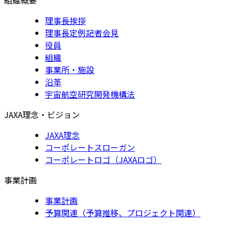
理事長挨拶
理事長定例記者会見
役員
組織
事業所・施設
沿革
宇宙航空研究開発機構法
JAXA理念・ビジョン
JAXA理念
コーポレートスローガン
コーポレートロゴ（JAXAロゴ）
事業計画
事業計画
予算関連（予算推移、プロジェクト関連）