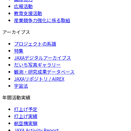
広報活動
教育支援活動
産業競争力強化に係る取組
アーカイブス
プロジェクトの系譜
特集
JAXAデジタルアーカイブス
だいち写真ギャラリー
観測・研究成果データベース
JAXAリポジトリ / AIREX
宇宙法
年間活動実績
打上げ予定
打上げ実績
航空機実験
JAXA Activity Report