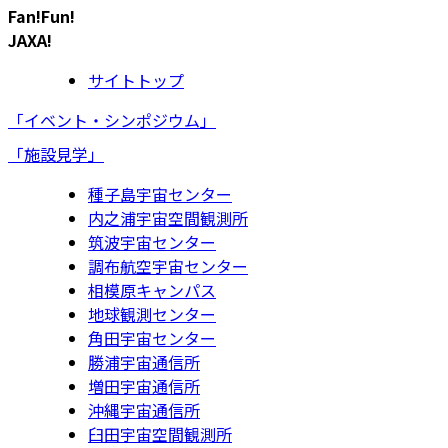
Fan!Fun!
JAXA!
サイトトップ
「イベント・シンポジウム」
「施設見学」
種子島宇宙センター
内之浦宇宙空間観測所
筑波宇宙センター
調布航空宇宙センター
相模原キャンパス
地球観測センター
角田宇宙センター
勝浦宇宙通信所
増田宇宙通信所
沖縄宇宙通信所
臼田宇宙空間観測所