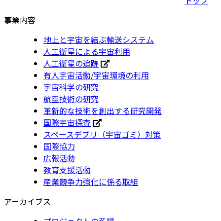
事業内容
地上と宇宙を結ぶ輸送システム
人工衛星による宇宙利用
人工衛星の追跡
有人宇宙活動/宇宙環境の利用
宇宙科学の研究
航空技術の研究
革新的な技術を創出する研究開発
国際宇宙探査
スペースデブリ（宇宙ゴミ）対策
国際協力
広報活動
教育支援活動
産業競争力強化に係る取組
アーカイブス
プロジェクトの系譜