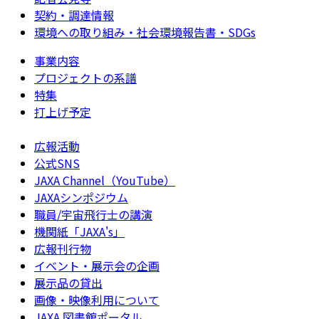
契約・調達情報
環境への取り組み・社会環境報告書・SDGs
事業内容
プロジェクトの系譜
特集
打上げ予定
広報活動
公式SNS
JAXA Channel（YouTube）
JAXAシンポジウム
職員/宇宙飛行士の講演
機関紙「JAXA's」
広報刊行物
イベント・展示会の企画
展示品の貸出
画像・映像利用について
JAXA 図書館ポータル