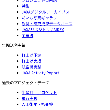
特集
JAXAデジタルアーカイブス
だいち写真ギャラリー
観測・研究成果データベース
JAXAリポジトリ / AIREX
宇宙法
年間活動実績
打上げ予定
打上げ実績
航空機実験
JAXA Activity Report
過去のプロジェクトデータ
衛星打上げロケット
飛行実験
人工衛星・探査機