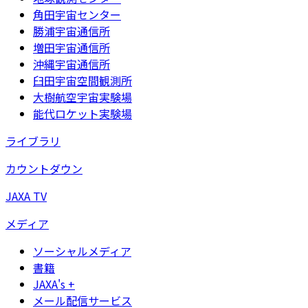
角田宇宙センター
勝浦宇宙通信所
増田宇宙通信所
沖縄宇宙通信所
臼田宇宙空間観測所
大樹航空宇宙実験場
能代ロケット実験場
ライブラリ
カウントダウン
JAXA TV
メディア
ソーシャルメディア
書籍
JAXA's +
メール配信サービス