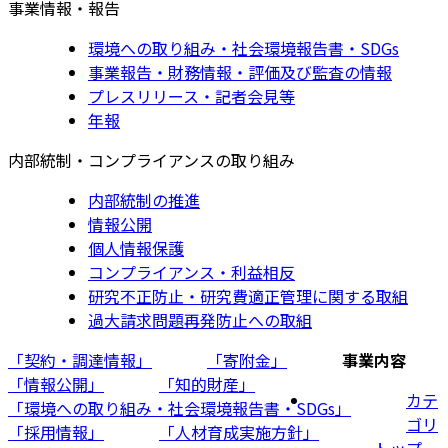
事業情報・報告
環境への取り組み・社会環境報告書・SDGs
事業報告・財務情報・評価及び監査の情報
プレスリリース・記者会見等
年報
内部統制・コンプライアンスの取り組み
内部統制の推進
情報公開
個人情報保護
コンプライアンス・利益相反
研究不正防止・研究費適正管理に関する取組
過大請求問題再発防止への取組
「契約・調達情報」
「寄附金」
事業内容
「情報公開」
「知的財産」
カテ
「環境への取り組み・社会環境報告書・SDGs」
ゴリ
「採用情報」
「人材育成実施方針」
トップ