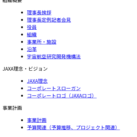
理事長挨拶
理事長定例記者会見
役員
組織
事業所・施設
沿革
宇宙航空研究開発機構法
JAXA理念・ビジョン
JAXA理念
コーポレートスローガン
コーポレートロゴ（JAXAロゴ）
事業計画
事業計画
予算関連（予算推移、プロジェクト関連）