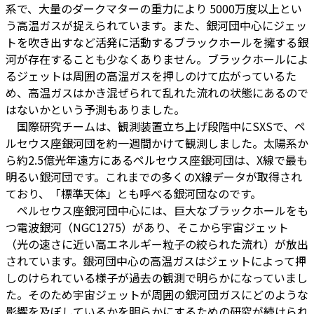
系で、大量のダークマターの重力により 5000万度以上とい
う高温ガスが捉えられています。また、銀河団中心にジェッ
トを吹き出すなど活発に活動するブラックホールを擁する銀
河が存在することも少なくありません。ブラックホールによ
るジェットは周囲の高温ガスを押しのけて広がっているた
め、高温ガスはかき混ぜられて乱れた流れの状態にあるので
はないかという予測もありました。
国際研究チームは、観測装置立ち上げ段階中にSXSで、ペ
ルセウス座銀河団を約一週間かけて観測しました。太陽系か
ら約2.5億光年遠方にあるペルセウス座銀河団は、X線で最も
明るい銀河団です。これまでの多くのX線データが取得され
ており、「標準天体」とも呼べる銀河団なのです。
ペルセウス座銀河団中心には、巨大なブラックホールをも
つ電波銀河（NGC1275）があり、そこから宇宙ジェット
（光の速さに近い高エネルギー粒子の絞られた流れ）が放出
されています。銀河団中心の高温ガスはジェットによって押
しのけられている様子が過去の観測で明らかになっていまし
た。そのため宇宙ジェットが周囲の銀河団ガスにどのような
影響を及ぼしているかを明らかにするための研究が続けられ