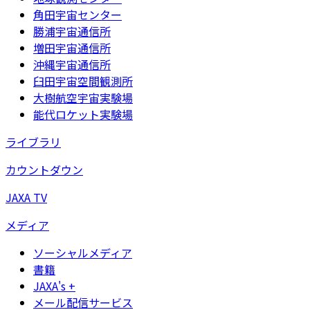
角田宇宙センター
勝浦宇宙通信所
増田宇宙通信所
沖縄宇宙通信所
臼田宇宙空間観測所
大樹航空宇宙実験場
能代ロケット実験場
ライブラリ
カウントダウン
JAXA TV
メディア
ソーシャルメディア
書籍
JAXA's +
メール配信サービス