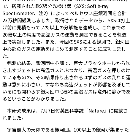
で、搭載された軟X線分光検出器（SXS: Soft X-ray
Spectrometer、注2）によってペルセウス座銀河団を合計
23万秒間観測しました。取得されたデータから、SXSは打上
げ前に見積もっていた以上の分解能を達成し、これまでの
20倍以上の精度で高温ガスの運動を測定できることを軌道
上で実証しました。また、今回のSXSによる観測で、銀河団
中心部のガスの運動をはじめて測定することに成功しまし
た。
観測の結果、銀河団中心部で、巨大ブラックホールから吹
き出すジェットは高温ガスとぶつかり、高温ガスを押しのけ
ているものの、その結果作り出されるはずのガスの乱れた運
動は意外に小さい、すなわち高速ジェットが影響を及ぼして
いるにも関わらず銀河団中心部の高温ガスは意外に静かであ
るということがわかりました。
本研究成果は、7月7日付英国科学誌「Nature」に掲載さ
れました。
宇宙最大の天体である銀河団。100以上の銀河が集まった