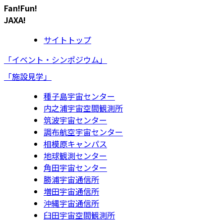
Fan!Fun!
JAXA!
サイトトップ
「イベント・シンポジウム」
「施設見学」
種子島宇宙センター
内之浦宇宙空間観測所
筑波宇宙センター
調布航空宇宙センター
相模原キャンパス
地球観測センター
角田宇宙センター
勝浦宇宙通信所
増田宇宙通信所
沖縄宇宙通信所
臼田宇宙空間観測所