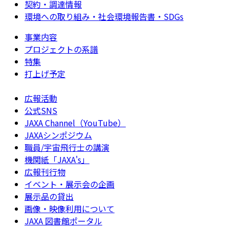
契約・調達情報
環境への取り組み・社会環境報告書・SDGs
事業内容
プロジェクトの系譜
特集
打上げ予定
広報活動
公式SNS
JAXA Channel（YouTube）
JAXAシンポジウム
職員/宇宙飛行士の講演
機関紙「JAXA's」
広報刊行物
イベント・展示会の企画
展示品の貸出
画像・映像利用について
JAXA 図書館ポータル