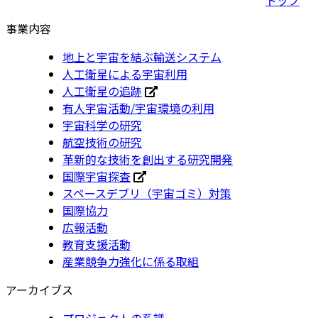
事業内容
地上と宇宙を結ぶ輸送システム
人工衛星による宇宙利用
人工衛星の追跡
有人宇宙活動/宇宙環境の利用
宇宙科学の研究
航空技術の研究
革新的な技術を創出する研究開発
国際宇宙探査
スペースデブリ（宇宙ゴミ）対策
国際協力
広報活動
教育支援活動
産業競争力強化に係る取組
アーカイブス
プロジェクトの系譜