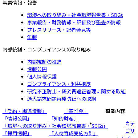
事業情報・報告
環境への取り組み・社会環境報告書・SDGs
事業報告・財務情報・評価及び監査の情報
プレスリリース・記者会見等
年報
内部統制・コンプライアンスの取り組み
内部統制の推進
情報公開
個人情報保護
コンプライアンス・利益相反
研究不正防止・研究費適正管理に関する取組
過大請求問題再発防止への取組
「契約・調達情報」
「寄附金」
事業内容
「情報公開」
「知的財産」
カテ
「環境への取り組み・社会環境報告書・SDGs」
ゴリ
「採用情報」
「人材育成実施方針」
トップ