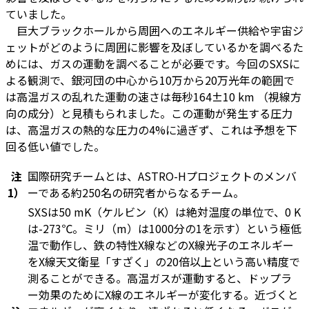
ていました。
巨大ブラックホールから周囲へのエネルギー供給や宇宙ジ
ェットがどのように周囲に影響を及ぼしているかを調べるた
めには、ガスの運動を調べることが必要です。今回のSXSに
よる観測で、銀河団の中心から10万から20万光年の範囲で
は高温ガスの乱れた運動の速さは毎秒164±10 km （視線方
向の成分）と見積もられました。この運動が発生する圧力
は、高温ガスの熱的な圧力の4%に過ぎず、これは予想を下
回る低い値でした。
注
国際研究チームとは、ASTRO-Hプロジェクトのメンバ
1）
ーである約250名の研究者からなるチーム。
SXSは50 mK（ケルビン（K）は絶対温度の単位で、0 K
は-273℃。ミリ（m）は1000分の1を示す）という極低
温で動作し、鉄の特性X線などのX線光子のエネルギー
をX線天文衛星「すざく」の20倍以上という高い精度で
測ることができる。高温ガスが運動すると、ドップラ
ー効果のためにX線のエネルギーが変化する。近づくと