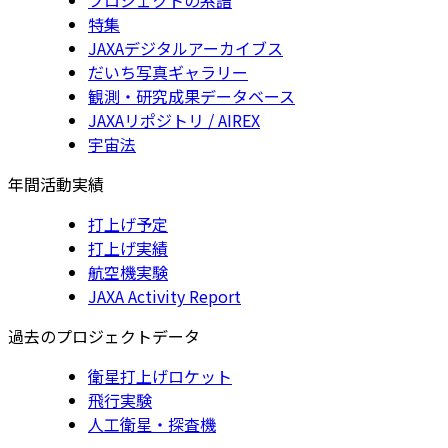
特集
JAXAデジタルアーカイブス
だいち写真ギャラリー
観測・研究成果データベース
JAXAリポジトリ / AIREX
宇宙法
年間活動実績
打上げ予定
打上げ実績
航空機実験
JAXA Activity Report
過去のプロジェクトデータ
衛星打上げロケット
飛行実験
人工衛星・探査機