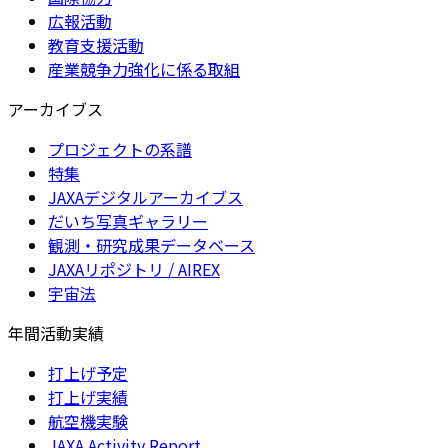
広報活動
教育支援活動
産業競争力強化に係る取組
アーカイブス
プロジェクトの系譜
特集
JAXAデジタルアーカイブス
だいち写真ギャラリー
観測・研究成果データベース
JAXAリポジトリ / AIREX
宇宙法
年間活動実績
打上げ予定
打上げ実績
航空機実験
JAXA Activity Report