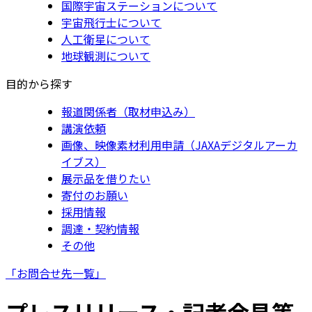
国際宇宙ステーションについて
宇宙飛行士について
人工衛星について
地球観測について
目的から探す
報道関係者（取材申込み）
講演依頼
画像、映像素材利用申請（JAXAデジタルアーカ
イブス）
展示品を借りたい
寄付のお願い
採用情報
調達・契約情報
その他
「お問合せ先一覧」