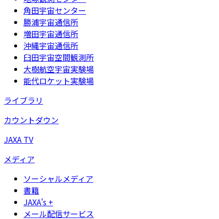
角田宇宙センター
勝浦宇宙通信所
増田宇宙通信所
沖縄宇宙通信所
臼田宇宙空間観測所
大樹航空宇宙実験場
能代ロケット実験場
ライブラリ
カウントダウン
JAXA TV
メディア
ソーシャルメディア
書籍
JAXA's +
メール配信サービス