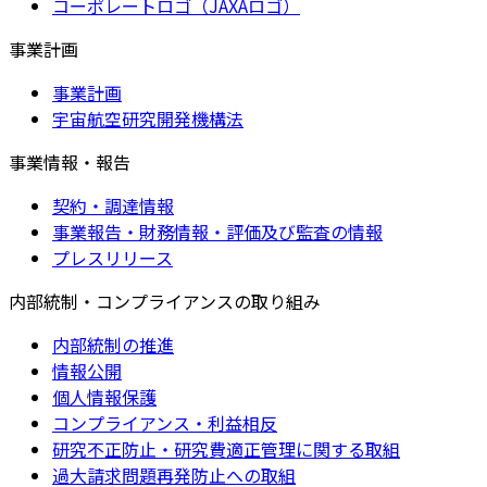
コーポレートロゴ（JAXAロゴ）
事業計画
事業計画
宇宙航空研究開発機構法
事業情報・報告
契約・調達情報
事業報告・財務情報・評価及び監査の情報
プレスリリース
内部統制・コンプライアンスの取り組み
内部統制の推進
情報公開
個人情報保護
コンプライアンス・利益相反
研究不正防止・研究費適正管理に関する取組
過大請求問題再発防止への取組