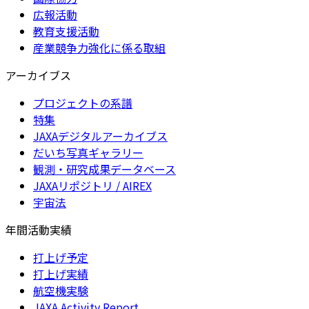
広報活動
教育支援活動
産業競争力強化に係る取組
アーカイブス
プロジェクトの系譜
特集
JAXAデジタルアーカイブス
だいち写真ギャラリー
観測・研究成果データベース
JAXAリポジトリ / AIREX
宇宙法
年間活動実績
打上げ予定
打上げ実績
航空機実験
JAXA Activity Report