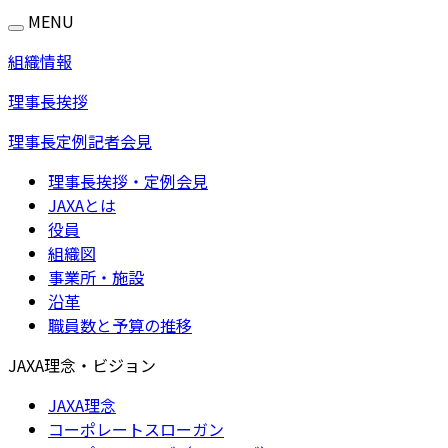
MENU
組織情報
理事長挨拶
理事長定例記者会見
理事長挨拶・定例会見
JAXAとは
役員
組織図
事業所・施設
沿革
職員数と予算の推移
JAXA理念・ビジョン
JAXA理念
コーポレートスローガン