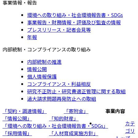
事業情報・報告
環境への取り組み・社会環境報告書・SDGs
事業報告・財務情報・評価及び監査の情報
プレスリリース・記者会見等
年報
内部統制・コンプライアンスの取り組み
内部統制の推進
情報公開
個人情報保護
コンプライアンス・利益相反
研究不正防止・研究費適正管理に関する取組
過大請求問題再発防止への取組
「契約・調達情報」
「寄附金」
事業内容
「情報公開」
「知的財産」
カテ
「環境への取り組み・社会環境報告書・SDGs」
ゴリ
「採用情報」
「人材育成実施方針」
トップ