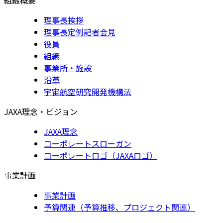
理事長挨拶
理事長定例記者会見
役員
組織
事業所・施設
沿革
宇宙航空研究開発機構法
JAXA理念・ビジョン
JAXA理念
コーポレートスローガン
コーポレートロゴ（JAXAロゴ）
事業計画
事業計画
予算関連（予算推移、プロジェクト関連）