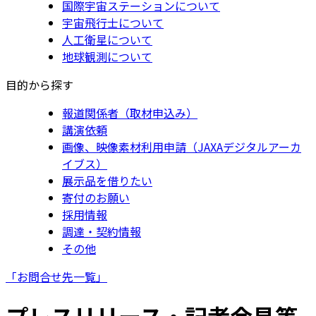
国際宇宙ステーションについて
宇宙飛行士について
人工衛星について
地球観測について
目的から探す
報道関係者（取材申込み）
講演依頼
画像、映像素材利用申請（JAXAデジタルアーカ
イブス）
展示品を借りたい
寄付のお願い
採用情報
調達・契約情報
その他
「お問合せ先一覧」