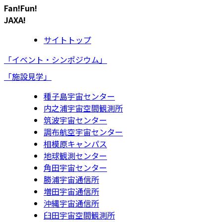
Fan!Fun!
JAXA!
サイトトップ
「イベント・シンポジウム」
「施設見学」
種子島宇宙センター
内之浦宇宙空間観測所
筑波宇宙センター
調布航空宇宙センター
相模原キャンパス
地球観測センター
角田宇宙センター
勝浦宇宙通信所
増田宇宙通信所
沖縄宇宙通信所
臼田宇宙空間観測所