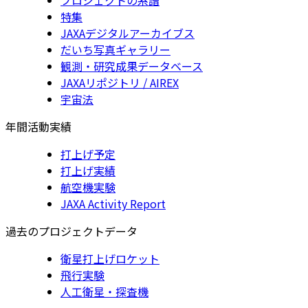
特集
JAXAデジタルアーカイブス
だいち写真ギャラリー
観測・研究成果データベース
JAXAリポジトリ / AIREX
宇宙法
年間活動実績
打上げ予定
打上げ実績
航空機実験
JAXA Activity Report
過去のプロジェクトデータ
衛星打上げロケット
飛行実験
人工衛星・探査機