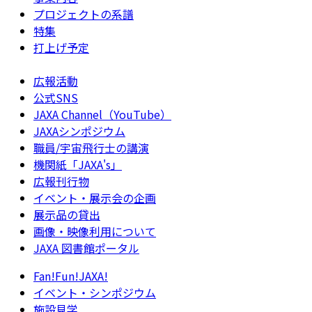
プロジェクトの系譜
特集
打上げ予定
広報活動
公式SNS
JAXA Channel（YouTube）
JAXAシンポジウム
職員/宇宙飛行士の講演
機関紙「JAXA's」
広報刊行物
イベント・展示会の企画
展示品の貸出
画像・映像利用について
JAXA 図書館ポータル
Fan!Fun!JAXA!
イベント・シンポジウム
施設見学