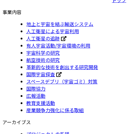
事業内容
地上と宇宙を結ぶ輸送システム
人工衛星による宇宙利用
人工衛星の追跡
有人宇宙活動/宇宙環境の利用
宇宙科学の研究
航空技術の研究
革新的な技術を創出する研究開発
国際宇宙探査
スペースデブリ（宇宙ゴミ）対策
国際協力
広報活動
教育支援活動
産業競争力強化に係る取組
アーカイブス
プロジェクトの系譜