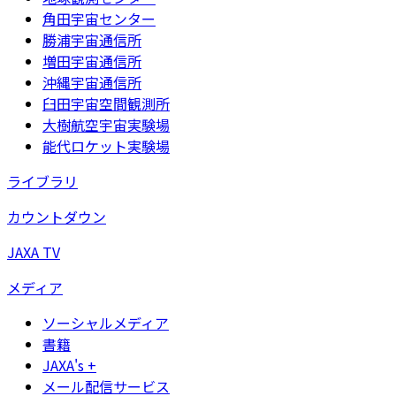
角田宇宙センター
勝浦宇宙通信所
増田宇宙通信所
沖縄宇宙通信所
臼田宇宙空間観測所
大樹航空宇宙実験場
能代ロケット実験場
ライブラリ
カウントダウン
JAXA TV
メディア
ソーシャルメディア
書籍
JAXA's +
メール配信サービス