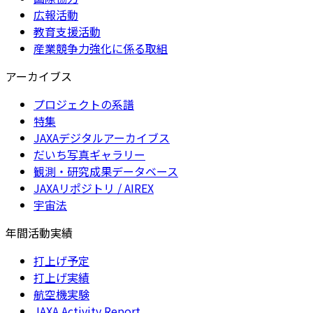
広報活動
教育支援活動
産業競争力強化に係る取組
アーカイブス
プロジェクトの系譜
特集
JAXAデジタルアーカイブス
だいち写真ギャラリー
観測・研究成果データベース
JAXAリポジトリ / AIREX
宇宙法
年間活動実績
打上げ予定
打上げ実績
航空機実験
JAXA Activity Report