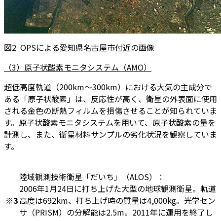
図2 OPSによる愛知県名古屋市付近の画像
（3）原子状酸素モニタシステム（AMO）
超低高度軌道（200km～300km）における大気の主成分で
ある「原子状酸素」は、反応性が高く、衛星の外表面に使用
される金色の断熱フィルムを損傷させることが知られていま
す。原子状酸素モニタシステムを用いて、原子状酸素の量を
計測し、また、衛星材料サンプルの劣化状況を観察していま
す。
陸域観測技術衛星「だいち」（ALOS）：
2006年1月24日に打ち上げた大型の地球観測衛星。軌道
※3
高度は692km、打ち上げ時の質量は4,000kg。光学セン
サ（PRISM）の分解能は2.5m。2011年に運用を終了し