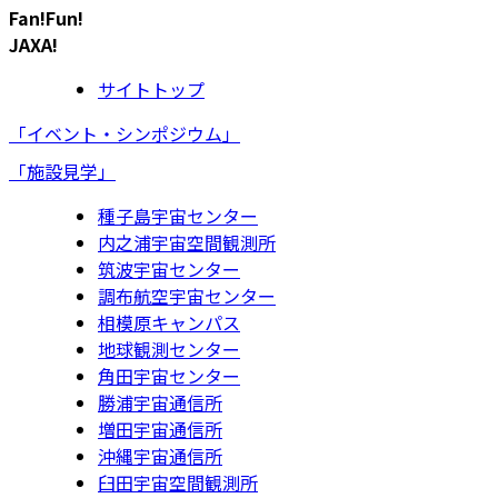
Fan!Fun!
JAXA!
サイトトップ
「イベント・シンポジウム」
「施設見学」
種子島宇宙センター
内之浦宇宙空間観測所
筑波宇宙センター
調布航空宇宙センター
相模原キャンパス
地球観測センター
角田宇宙センター
勝浦宇宙通信所
増田宇宙通信所
沖縄宇宙通信所
臼田宇宙空間観測所