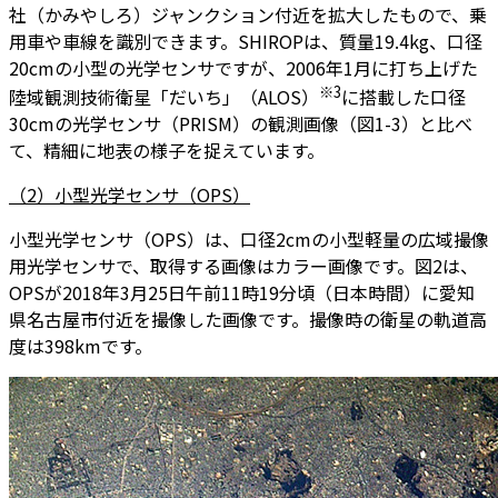
社（かみやしろ）ジャンクション付近を拡大したもので、乗
用車や車線を識別できます。SHIROPは、質量19.4kg、口径
20cmの小型の光学センサですが、2006年1月に打ち上げた
※3
陸域観測技術衛星「だいち」（ALOS）
に搭載した口径
30cmの光学センサ（PRISM）の観測画像（図1-3）と比べ
て、精細に地表の様子を捉えています。
（2）小型光学センサ（OPS）
小型光学センサ（OPS）は、口径2cmの小型軽量の広域撮像
用光学センサで、取得する画像はカラー画像です。図2は、
OPSが2018年3月25日午前11時19分頃（日本時間）に愛知
県名古屋市付近を撮像した画像です。撮像時の衛星の軌道高
度は398kmです。