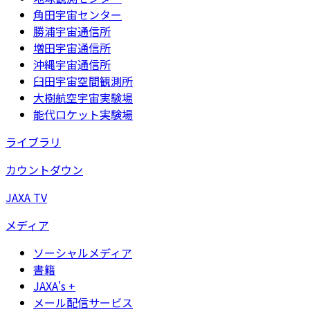
角田宇宙センター
勝浦宇宙通信所
増田宇宙通信所
沖縄宇宙通信所
臼田宇宙空間観測所
大樹航空宇宙実験場
能代ロケット実験場
ライブラリ
カウントダウン
JAXA TV
メディア
ソーシャルメディア
書籍
JAXA's +
メール配信サービス