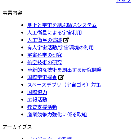
事業内容
地上と宇宙を結ぶ輸送システム
人工衛星による宇宙利用
人工衛星の追跡
有人宇宙活動/宇宙環境の利用
宇宙科学の研究
航空技術の研究
革新的な技術を創出する研究開発
国際宇宙探査
スペースデブリ（宇宙ゴミ）対策
国際協力
広報活動
教育支援活動
産業競争力強化に係る取組
アーカイブス
プロジェクトの系譜