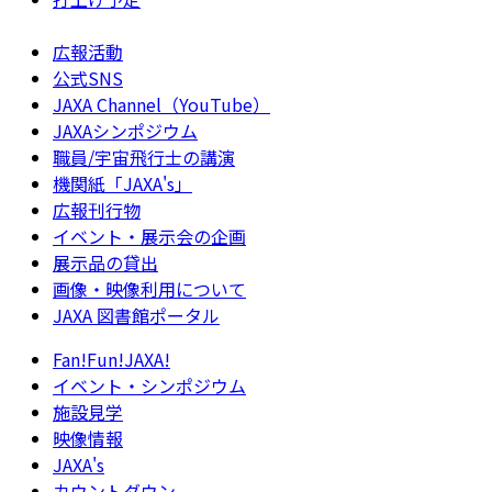
広報活動
公式SNS
JAXA Channel（YouTube）
JAXAシンポジウム
職員/宇宙飛行士の講演
機関紙「JAXA's」
広報刊行物
イベント・展示会の企画
展示品の貸出
画像・映像利用について
JAXA 図書館ポータル
Fan!Fun!JAXA!
イベント・シンポジウム
施設見学
映像情報
JAXA's
カウントダウン