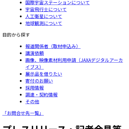
国際宇宙ステーションについて
宇宙飛行士について
人工衛星について
地球観測について
目的から探す
報道関係者（取材申込み）
講演依頼
画像、映像素材利用申請（JAXAデジタルアーカ
イブス）
展示品を借りたい
寄付のお願い
採用情報
調達・契約情報
その他
「お問合せ先一覧」