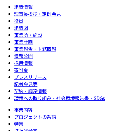
組織情報
理事長挨拶・定例会見
役員
組織図
事業所・施設
事業計画
事業報告・財務情報
情報公開
採用情報
寄附金
プレスリリース
記者会見等
契約・調達情報
環境への取り組み・社会環境報告書・SDGs
事業内容
プロジェクトの系譜
特集
打上げ予定