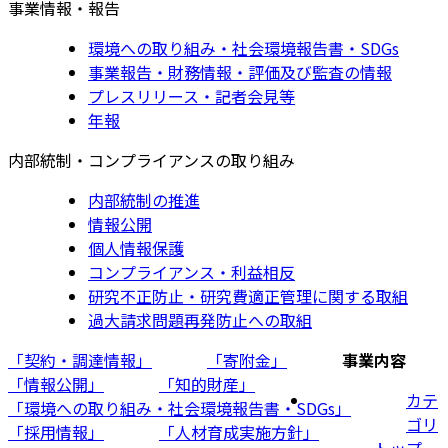
事業情報・報告
環境への取り組み・社会環境報告書・SDGs
事業報告・財務情報・評価及び監査の情報
プレスリリース・記者会見等
年報
内部統制・コンプライアンスの取り組み
内部統制の推進
情報公開
個人情報保護
コンプライアンス・利益相反
研究不正防止・研究費適正管理に関する取組
過大請求問題再発防止への取組
「契約・調達情報」
「寄附金」
事業内容
「情報公開」
「知的財産」
カテ
「環境への取り組み・社会環境報告書・SDGs」
ゴリ
「採用情報」
「人材育成実施方針」
トップ