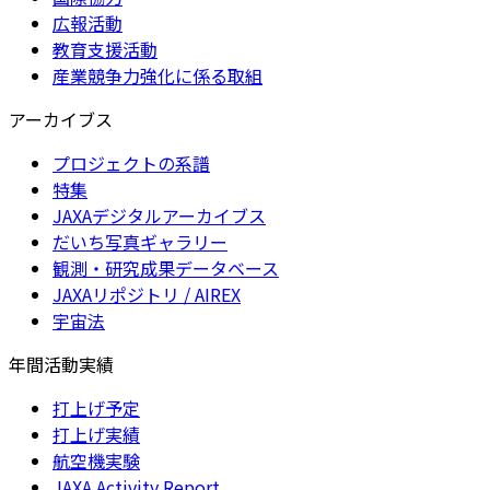
広報活動
教育支援活動
産業競争力強化に係る取組
アーカイブス
プロジェクトの系譜
特集
JAXAデジタルアーカイブス
だいち写真ギャラリー
観測・研究成果データベース
JAXAリポジトリ / AIREX
宇宙法
年間活動実績
打上げ予定
打上げ実績
航空機実験
JAXA Activity Report