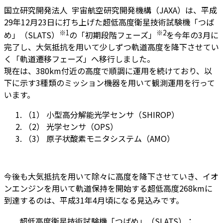
国立研究開発法人 宇宙航空研究開発機構（JAXA）は、平成
29年12月23日に打ち上げた超低高度衛星技術試験機「つば
※1
※2
め」（SLATS）
の「初期段階フェーズ」
を今年の3月に
完了し、大気抵抗を用いて少しずつ軌道高度を降下させてい
く「軌道遷移フェーズ」へ移行しました。
現在は、380km付近の高度で順調に運用を続けており、以
下に示す3種類のミッション機器を用いて観測運用を行って
います。
（1）
小型高分解能光学センサ（SHIROP）
（2）
光学センサ（OPS）
（3）
原子状酸素モニタシステム（AMO）
今後も大気抵抗を用いて除々に高度を降下させていき、イオ
ンエンジンを用いて軌道保持を開始する超低高度268kmに
到達するのは、平成31年4月頃になる見込みです。
超低高度衛星技術試験機「つばめ」（SLATS）：