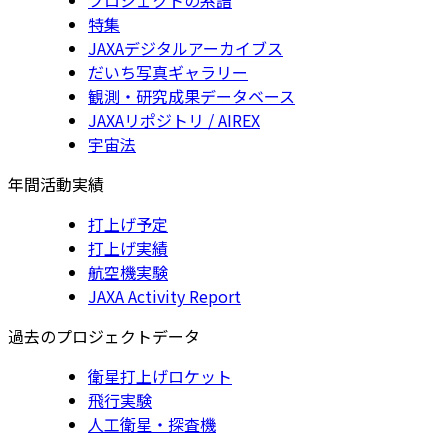
特集
JAXAデジタルアーカイブス
だいち写真ギャラリー
観測・研究成果データベース
JAXAリポジトリ / AIREX
宇宙法
年間活動実績
打上げ予定
打上げ実績
航空機実験
JAXA Activity Report
過去のプロジェクトデータ
衛星打上げロケット
飛行実験
人工衛星・探査機