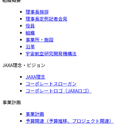
理事長挨拶
理事長定例記者会見
役員
組織
事業所・施設
沿革
宇宙航空研究開発機構法
JAXA理念・ビジョン
JAXA理念
コーポレートスローガン
コーポレートロゴ（JAXAロゴ）
事業計画
事業計画
予算関連（予算推移、プロジェクト関連）