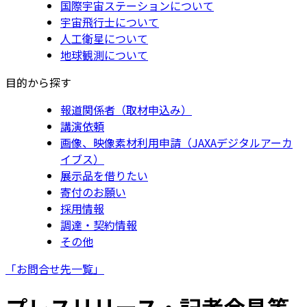
国際宇宙ステーションについて
宇宙飛行士について
人工衛星について
地球観測について
目的から探す
報道関係者（取材申込み）
講演依頼
画像、映像素材利用申請（JAXAデジタルアーカ
イブス）
展示品を借りたい
寄付のお願い
採用情報
調達・契約情報
その他
「お問合せ先一覧」