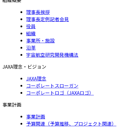
理事長挨拶
理事長定例記者会見
役員
組織
事業所・施設
沿革
宇宙航空研究開発機構法
JAXA理念・ビジョン
JAXA理念
コーポレートスローガン
コーポレートロゴ（JAXAロゴ）
事業計画
事業計画
予算関連（予算推移、プロジェクト関連）