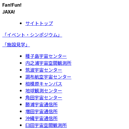
Fan!Fun!
JAXA!
サイトトップ
「イベント・シンポジウム」
「施設見学」
種子島宇宙センター
内之浦宇宙空間観測所
筑波宇宙センター
調布航空宇宙センター
相模原キャンパス
地球観測センター
角田宇宙センター
勝浦宇宙通信所
増田宇宙通信所
沖縄宇宙通信所
臼田宇宙空間観測所