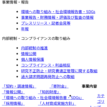
事業情報・報告
環境への取り組み・社会環境報告書・SDGs
事業報告・財務情報・評価及び監査の情報
プレスリリース・記者会見等
年報
内部統制・コンプライアンスの取り組み
内部統制の推進
情報公開
個人情報保護
コンプライアンス・利益相反
研究不正防止・研究費適正管理に関する取組
過大請求問題再発防止への取組
「契約・調達情報」
「寄附金」
事業内容
「情報公開」
「知的財産」
カテ
「環境への取り組み・社会環境報告書・SDGs」
ゴリ
「採用情報」
「人材育成実施方針」
トップ