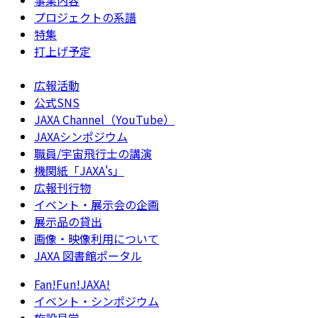
事業内容
プロジェクトの系譜
特集
打上げ予定
広報活動
公式SNS
JAXA Channel（YouTube）
JAXAシンポジウム
職員/宇宙飛行士の講演
機関紙「JAXA's」
広報刊行物
イベント・展示会の企画
展示品の貸出
画像・映像利用について
JAXA 図書館ポータル
Fan!Fun!JAXA!
イベント・シンポジウム