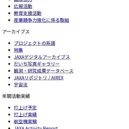
広報活動
教育支援活動
産業競争力強化に係る取組
アーカイブス
プロジェクトの系譜
特集
JAXAデジタルアーカイブス
だいち写真ギャラリー
観測・研究成果データベース
JAXAリポジトリ / AIREX
宇宙法
年間活動実績
打上げ予定
打上げ実績
航空機実験
JAXA Activity Report