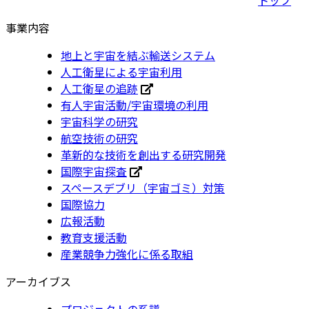
事業内容
地上と宇宙を結ぶ輸送システム
人工衛星による宇宙利用
人工衛星の追跡
有人宇宙活動/宇宙環境の利用
宇宙科学の研究
航空技術の研究
革新的な技術を創出する研究開発
国際宇宙探査
スペースデブリ（宇宙ゴミ）対策
国際協力
広報活動
教育支援活動
産業競争力強化に係る取組
アーカイブス
プロジェクトの系譜