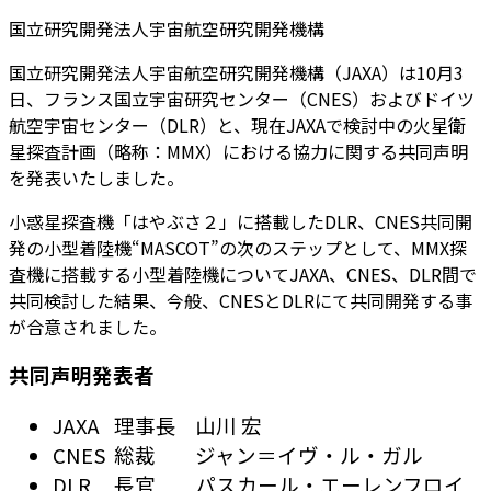
国立研究開発法人宇宙航空研究開発機構
国立研究開発法人宇宙航空研究開発機構（JAXA）は10月3
日、フランス国立宇宙研究センター（CNES）およびドイツ
航空宇宙センター（DLR）と、現在JAXAで検討中の火星衛
星探査計画（略称：MMX）における協力に関する共同声明
を発表いたしました。
小惑星探査機「はやぶさ２」に搭載したDLR、CNES共同開
発の小型着陸機“MASCOT”の次のステップとして、MMX探
査機に搭載する小型着陸機についてJAXA、CNES、DLR間で
共同検討した結果、今般、CNESとDLRにて共同開発する事
が合意されました。
共同声明発表者
JAXA
理事長
山川 宏
CNES
総裁
ジャン＝イヴ・ル・ガル
DLR
長官
パスカール・エーレンフロイ