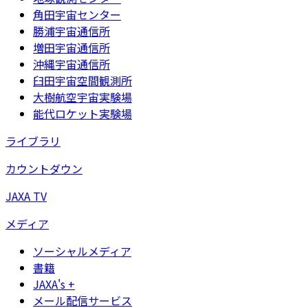
角田宇宙センター
勝浦宇宙通信所
増田宇宙通信所
沖縄宇宙通信所
臼田宇宙空間観測所
大樹航空宇宙実験場
能代ロケット実験場
ライブラリ
カウントダウン
JAXA TV
メディア
ソーシャルメディア
書籍
JAXA's +
メール配信サービス