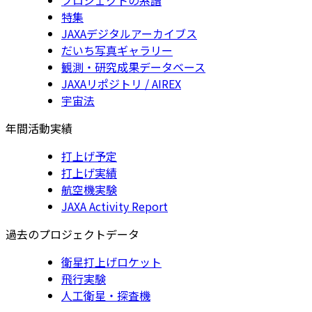
特集
JAXAデジタルアーカイブス
だいち写真ギャラリー
観測・研究成果データベース
JAXAリポジトリ / AIREX
宇宙法
年間活動実績
打上げ予定
打上げ実績
航空機実験
JAXA Activity Report
過去のプロジェクトデータ
衛星打上げロケット
飛行実験
人工衛星・探査機