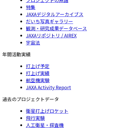
特集
JAXAデジタルアーカイブス
だいち写真ギャラリー
観測・研究成果データベース
JAXAリポジトリ / AIREX
宇宙法
年間活動実績
打上げ予定
打上げ実績
航空機実験
JAXA Activity Report
過去のプロジェクトデータ
衛星打上げロケット
飛行実験
人工衛星・探査機