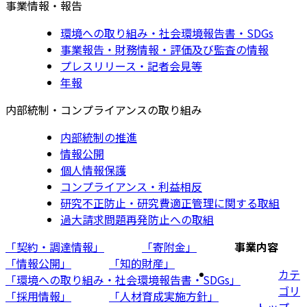
事業情報・報告
環境への取り組み・社会環境報告書・SDGs
事業報告・財務情報・評価及び監査の情報
プレスリリース・記者会見等
年報
内部統制・コンプライアンスの取り組み
内部統制の推進
情報公開
個人情報保護
コンプライアンス・利益相反
研究不正防止・研究費適正管理に関する取組
過大請求問題再発防止への取組
「契約・調達情報」
「寄附金」
事業内容
「情報公開」
「知的財産」
カテ
「環境への取り組み・社会環境報告書・SDGs」
ゴリ
「採用情報」
「人材育成実施方針」
トップ