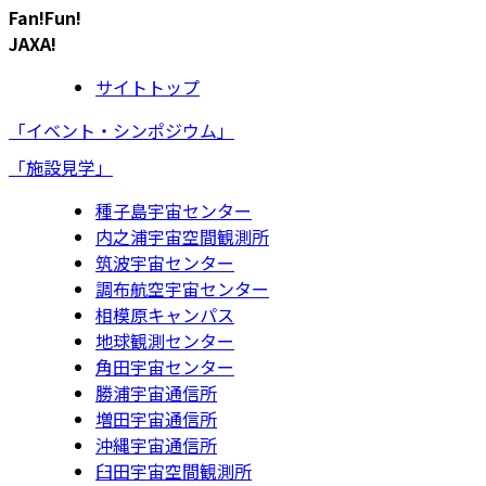
Fan!Fun!
JAXA!
サイトトップ
「イベント・シンポジウム」
「施設見学」
種子島宇宙センター
内之浦宇宙空間観測所
筑波宇宙センター
調布航空宇宙センター
相模原キャンパス
地球観測センター
角田宇宙センター
勝浦宇宙通信所
増田宇宙通信所
沖縄宇宙通信所
臼田宇宙空間観測所