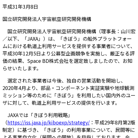
平成31年3月8日
国立研究開発法人宇宙航空研究開発機構
国立研究開発法人宇宙航空研究開発機構（理事長：山川宏
／以下、「JAXA」）は、「きぼう」の船外プラットフォー
ムにおける軌道上利用サービスを提供する事業者について、
平成30年12月5日より公募型企画競争を実施し、厳正なる評
価の結果、Space BD株式会社を選定致しましたので、お知
らせいたします。
選定された事業者は今後、独自の営業活動を開始し、
2020年4月より、部品・コンポーネント実証実験や地球観測
ミッション等のために「きぼう」を利用したい国内外のユー
ザに対して、軌道上利用サービスの提供を行います。
JAXAでは「きぼう利用戦略」
（
https://iss.jaxa.jp/kiboexp/strategy/
：平成29年8月第2版
制定）に基づき、「きぼう」の利用事業について、民間等に
よる事業自立化（民間への開放）を目指しております。今