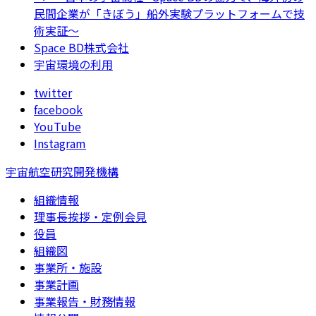
民間企業が「きぼう」船外実験プラットフォームで技
術実証～
Space BD株式会社
宇宙環境の利用
twitter
facebook
YouTube
Instagram
宇宙航空研究開発機構
組織情報
理事長挨拶・定例会見
役員
組織図
事業所・施設
事業計画
事業報告・財務情報