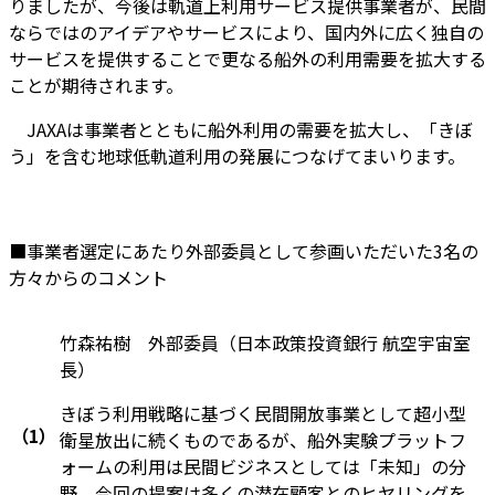
りましたが、今後は軌道上利用サービス提供事業者が、民間
ならではのアイデアやサービスにより、国内外に広く独自の
サービスを提供することで更なる船外の利用需要を拡大する
ことが期待されます。
JAXAは事業者とともに船外利用の需要を拡大し、「きぼ
う」を含む地球低軌道利用の発展につなげてまいります。
■事業者選定にあたり外部委員として参画いただいた3名の
方々からのコメント
竹森祐樹 外部委員（日本政策投資銀行 航空宇宙室
長）
きぼう利用戦略に基づく民間開放事業として超小型
（1）
衛星放出に続くものであるが、船外実験プラットフ
ォームの利用は民間ビジネスとしては「未知」の分
野。今回の提案は多くの潜在顧客とのヒヤリングを