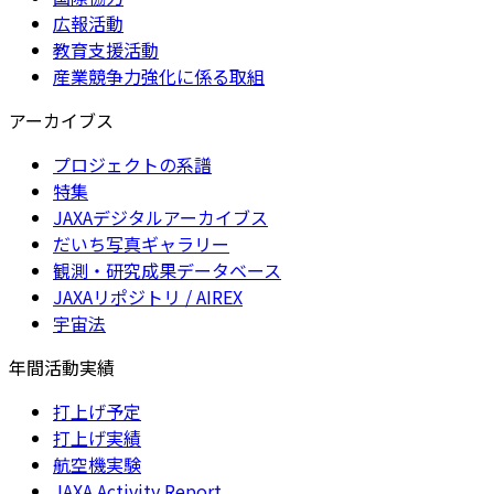
広報活動
教育支援活動
産業競争力強化に係る取組
アーカイブス
プロジェクトの系譜
特集
JAXAデジタルアーカイブス
だいち写真ギャラリー
観測・研究成果データベース
JAXAリポジトリ / AIREX
宇宙法
年間活動実績
打上げ予定
打上げ実績
航空機実験
JAXA Activity Report