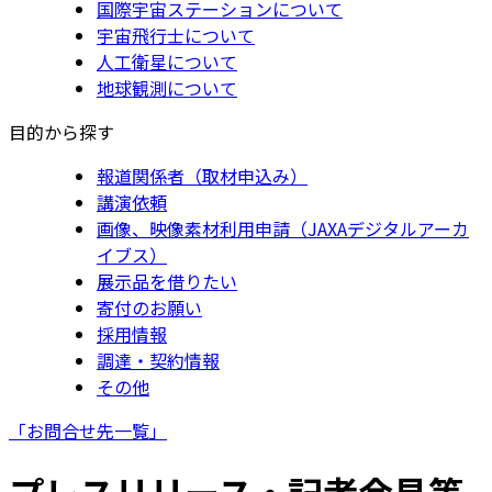
国際宇宙ステーションについて
宇宙飛行士について
人工衛星について
地球観測について
目的から探す
報道関係者（取材申込み）
講演依頼
画像、映像素材利用申請（JAXAデジタルアーカ
イブス）
展示品を借りたい
寄付のお願い
採用情報
調達・契約情報
その他
「お問合せ先一覧」