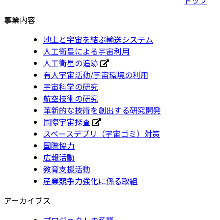
事業内容
地上と宇宙を結ぶ輸送システム
人工衛星による宇宙利用
人工衛星の追跡
有人宇宙活動/宇宙環境の利用
宇宙科学の研究
航空技術の研究
革新的な技術を創出する研究開発
国際宇宙探査
スペースデブリ（宇宙ゴミ）対策
国際協力
広報活動
教育支援活動
産業競争力強化に係る取組
アーカイブス
プロジェクトの系譜