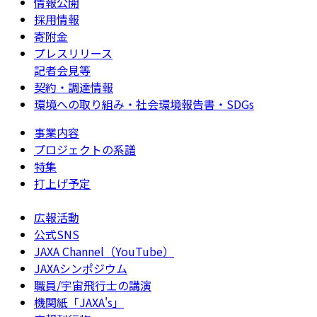
情報公開
採用情報
寄附金
プレスリリース
記者会見等
契約・調達情報
環境への取り組み・社会環境報告書・SDGs
事業内容
プロジェクトの系譜
特集
打上げ予定
広報活動
公式SNS
JAXA Channel（YouTube）
JAXAシンポジウム
職員/宇宙飛行士の講演
機関紙「JAXA's」