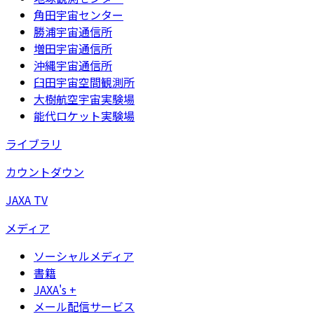
角田宇宙センター
勝浦宇宙通信所
増田宇宙通信所
沖縄宇宙通信所
臼田宇宙空間観測所
大樹航空宇宙実験場
能代ロケット実験場
ライブラリ
カウントダウン
JAXA TV
メディア
ソーシャルメディア
書籍
JAXA's +
メール配信サービス