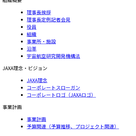
理事長挨拶
理事長定例記者会見
役員
組織
事業所・施設
沿革
宇宙航空研究開発機構法
JAXA理念・ビジョン
JAXA理念
コーポレートスローガン
コーポレートロゴ（JAXAロゴ）
事業計画
事業計画
予算関連（予算推移、プロジェクト関連）