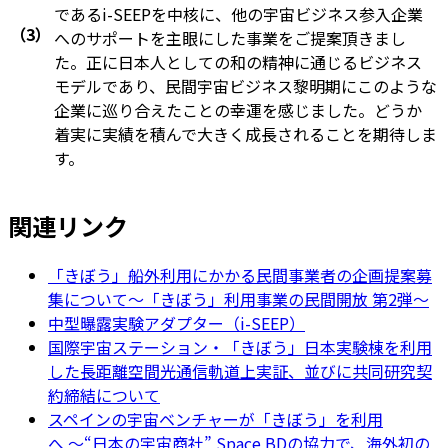
であるi-SEEPを中核に、他の宇宙ビジネス参入企業
（3）
へのサポートを主眼にした事業をご提案頂きまし
た。正に日本人としての和の精神に通じるビジネス
モデルであり、民間宇宙ビジネス黎明期にこのような
企業に巡り合えたことの幸運を感じました。どうか
着実に実績を積んで大きく成長されることを期待しま
す。
関連リンク
「きぼう」船外利用にかかる民間事業者の企画提案募
集について～「きぼう」利用事業の民間開放 第2弾～
中型曝露実験アダプター（i-SEEP）
国際宇宙ステーション・「きぼう」日本実験棟を利用
した長距離空間光通信軌道上実証、並びに共同研究契
約締結について
スペインの宇宙ベンチャーが「きぼう」を利用
へ ～“日本の宇宙商社” Space BDの協力で、海外初の