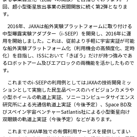
回、超小型衛星放出事業の民間開放に続く第2弾となりま
す。
2016年、JAXAは船外実験プラットフォームに取り付ける
中型曝露実験アダプター（i-SEEP）を開発し、2016年に運
用を開始しました。これは、従前より手軽に宇宙実証が可能
な船外実験プラットフォーム化（利用機会の高頻度化、定時
化）を目指し、ISSにおいて「きぼう」だけが持つ強みであ
るロボットアーム及びエアロックの両機能を活かしたもので
す。
これまでのi-SEEPの利用例としてはJAXAの技術開発ミッ
ションとして実施した民生品ベースのハイビジョンカメラや
小型ホイールの軌道上実証、ソニーコンピュータサイエンス
研究所による光通信軌道上実証（今後予定）、Space BD及
びスペイン宇宙ベンチャーSatlantis社による小型衛星向け
双眼鏡の軌道上実証（今後予定）などがあります。
これまでJAXA単独での有償利用サービスを提供してまい