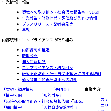
事業情報・報告
環境への取り組み・社会環境報告書・SDGs
事業報告・財務情報・評価及び監査の情報
プレスリリース・記者会見等
年報
内部統制・コンプライアンスの取り組み
内部統制の推進
情報公開
個人情報保護
コンプライアンス・利益相反
研究不正防止・研究費適正管理に関する取組
過大請求問題再発防止への取組
「契約・調達情報」
「寄附金」
事業内容
「情報公開」
「知的財産」
カテ
「環境への取り組み・社会環境報告書・SDGs」
ゴリ
「採用情報」
「人材育成実施方針」
トップ