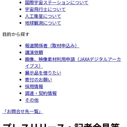
国際宇宙ステーションについて
宇宙飛行士について
人工衛星について
地球観測について
目的から探す
報道関係者（取材申込み）
講演依頼
画像、映像素材利用申請（JAXAデジタルアーカ
イブス）
展示品を借りたい
寄付のお願い
採用情報
調達・契約情報
その他
「お問合せ先一覧」