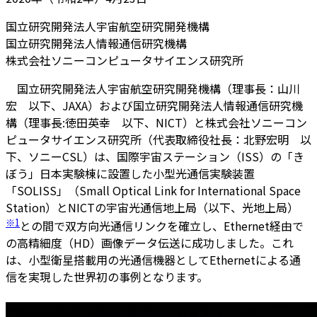
国立研究開発法人宇宙航空研究開発機構
国立研究開発法人情報通信研究機構
株式会社ソニーコンピュータサイエンス研究所
国立研究開発法人宇宙航空研究開発機構（理事長：山川
宏 以下、JAXA）および国立研究開発法人情報通信研究機
構（理事長:徳田英幸 以下、NICT）と株式会社ソニーコン
ピュータサイエンス研究所（代表取締役社長：北野宏明 以
下、ソニーCSL）は、国際宇宙ステーション（ISS）の「き
ぼう」日本実験棟に設置した小型光通信実験装置
「SOLISS」（Small Optical Link for International Space
Station）とNICTの宇宙光通信地上局（以下、光地上局）
※1
との間で双方向光通信リンクを確立し、Ethernet経由で
の高精細度（HD）画像データ伝送に成功しました。これ
は、小型衛星搭載用の光通信機器としてEthernetによる通
信を実現した世界初の事例となります。