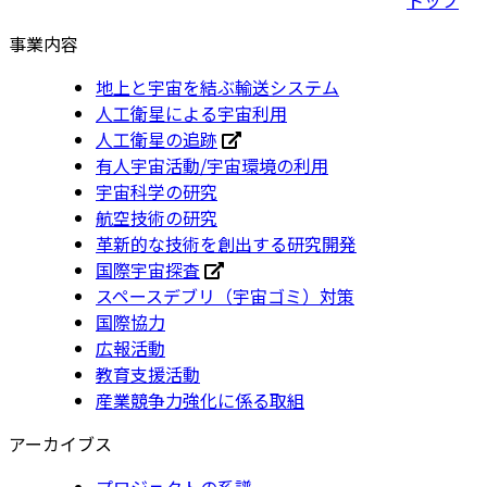
事業内容
地上と宇宙を結ぶ輸送システム
人工衛星による宇宙利用
人工衛星の追跡
有人宇宙活動/宇宙環境の利用
宇宙科学の研究
航空技術の研究
革新的な技術を創出する研究開発
国際宇宙探査
スペースデブリ（宇宙ゴミ）対策
国際協力
広報活動
教育支援活動
産業競争力強化に係る取組
アーカイブス
プロジェクトの系譜