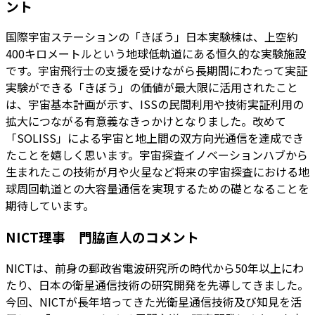
ント
国際宇宙ステーションの「きぼう」日本実験棟は、上空約
400キロメートルという地球低軌道にある恒久的な実験施設
です。宇宙飛行士の支援を受けながら長期間にわたって実証
実験ができる「きぼう」の価値が最大限に活用されたこと
は、宇宙基本計画が示す、ISSの民間利用や技術実証利用の
拡大につながる有意義なきっかけとなりました。改めて
「SOLISS」による宇宙と地上間の双方向光通信を達成でき
たことを嬉しく思います。宇宙探査イノベーションハブから
生まれたこの技術が月や火星など将来の宇宙探査における地
球周回軌道との大容量通信を実現するための礎となることを
期待しています。
NICT理事 門脇直人のコメント
NICTは、前身の郵政省電波研究所の時代から50年以上にわ
たり、日本の衛星通信技術の研究開発を先導してきました。
今回、NICTが長年培ってきた光衛星通信技術及び知見を活