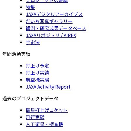
特集
JAXAデジタルアーカイブス
だいち写真ギャラリー
観測・研究成果データベース
JAXAリポジトリ / AIREX
宇宙法
年間活動実績
打上げ予定
打上げ実績
航空機実験
JAXA Activity Report
過去のプロジェクトデータ
衛星打上げロケット
飛行実験
人工衛星・探査機