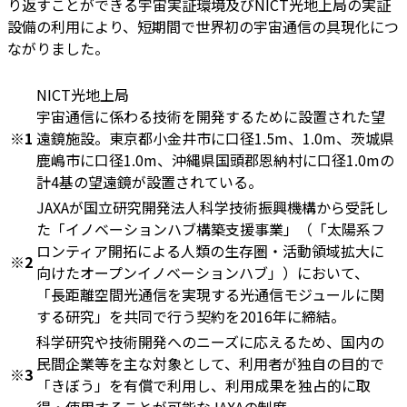
り返すことができる宇宙実証環境及びNICT光地上局の実証
設備の利用により、短期間で世界初の宇宙通信の具現化につ
ながりました。
NICT光地上局
宇宙通信に係わる技術を開発するために設置された望
※1
遠鏡施設。東京都小金井市に口径1.5m、1.0m、茨城県
鹿嶋市に口径1.0m、沖縄県国頭郡恩納村に口径1.0mの
計4基の望遠鏡が設置されている。
JAXAが国立研究開発法人科学技術振興機構から受託し
た「イノベーションハブ構築支援事業」（「太陽系フ
ロンティア開拓による人類の生存圏・活動領域拡大に
※2
向けたオープンイノベーションハブ」）において、
「長距離空間光通信を実現する光通信モジュールに関
する研究」を共同で行う契約を2016年に締結。
科学研究や技術開発へのニーズに応えるため、国内の
民間企業等を主な対象として、利用者が独自の目的で
※3
「きぼう」を有償で利用し、利用成果を独占的に取