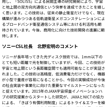
用し、「SOLISS」による民間主導の研究開発により、宇宙
と地上間の双方向光通信という快挙を達成できたことを嬉し
く思います。この技術は、従来の静止衛星だけでなく、現在
構築が進みつつある低軌道衛星メガコンステレーションによ
るブロードバンド衛星通信システム等における利活用も期
待されています。今後、商用化に向けた技術開発の進展に期
待します。
ソニーCSL社長 北野宏明のコメント
ソニーが長年培ってきた光ディスク技術では、1mm以下の
とても短い距離で光を制御していますが、今回、この技術が
宇宙と地上間という長距離空間でも適用可能なことが実証さ
れました。この技術は高精度、低消費電力だけでなく、機器
が小型で量産が容易になることから、今回の実験成功が今後
の社会実装や事業化に向けた重要なマイルストーンになった
と捉えています。2015年のJAXA宇宙探査イノベーションハ
ブの研究提案からスタートした研究が、JAXAとNICTの協力
による、「きぼう有償利用制度」によるトライ＆エラーを繰