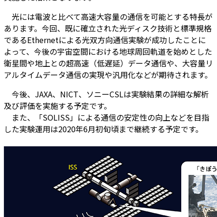
光には電波と比べて高速大容量の通信を可能とする特長が
あります。今回、既に確立された光ディスク技術と標準規格
であるEthernetによる光双方向通信実験が成功したことに
よって、今後の宇宙空間における地球周回軌道を始めとした
衛星間や地上との超高速（低遅延）データ通信や、大容量リ
アルタイムデータ通信の実現や汎用化などが期待されます。
今後、JAXA、NICT、ソニーCSLは実験結果の詳細な解析
及び評価を実施する予定です。
また、「SOLISS」による通信の安定性の向上などを目指
した実験運用は2020年6月初旬頃まで継続する予定です。