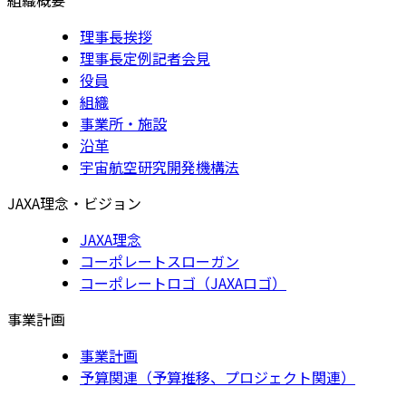
理事長挨拶
理事長定例記者会見
役員
組織
事業所・施設
沿革
宇宙航空研究開発機構法
JAXA理念・ビジョン
JAXA理念
コーポレートスローガン
コーポレートロゴ（JAXAロゴ）
事業計画
事業計画
予算関連（予算推移、プロジェクト関連）