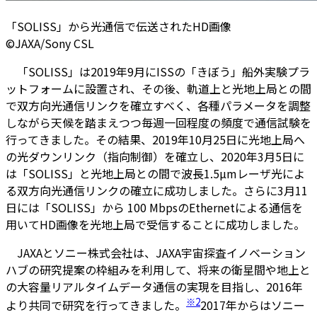
「SOLISS」から光通信で伝送されたHD画像
©JAXA/Sony CSL
「SOLISS」は2019年9月にISSの「きぼう」船外実験プラ
ットフォームに設置され、その後、軌道上と光地上局との間
で双方向光通信リンクを確立すべく、各種パラメータを調整
しながら天候を踏まえつつ毎週一回程度の頻度で通信試験を
行ってきました。その結果、2019年10月25日に光地上局へ
の光ダウンリンク（指向制御）を確立し、2020年3月5日に
は「SOLISS」と光地上局との間で波長1.5µmレーザ光によ
る双方向光通信リンクの確立に成功しました。さらに3月11
日には「SOLISS」から 100 MbpsのEthernetによる通信を
用いてHD画像を光地上局で受信することに成功しました。
JAXAとソニー株式会社は、JAXA宇宙探査イノベーション
ハブの研究提案の枠組みを利用して、将来の衛星間や地上と
の大容量リアルタイムデータ通信の実現を目指し、2016年
※2
より共同で研究を行ってきました。
2017年からはソニー