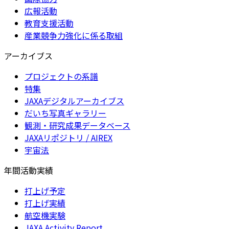
広報活動
教育支援活動
産業競争力強化に係る取組
アーカイブス
プロジェクトの系譜
特集
JAXAデジタルアーカイブス
だいち写真ギャラリー
観測・研究成果データベース
JAXAリポジトリ / AIREX
宇宙法
年間活動実績
打上げ予定
打上げ実績
航空機実験
JAXA Activity Report