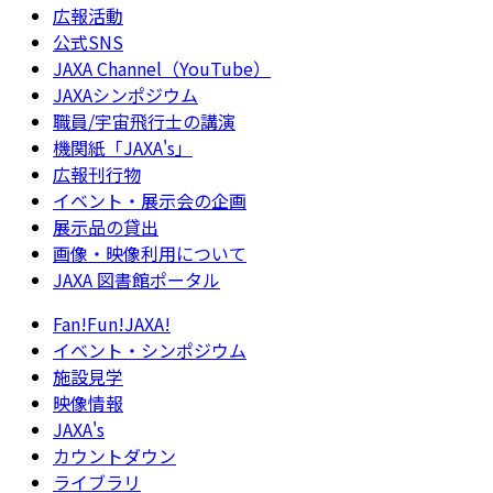
広報活動
公式SNS
JAXA Channel（YouTube）
JAXAシンポジウム
職員/宇宙飛行士の講演
機関紙「JAXA's」
広報刊行物
イベント・展示会の企画
展示品の貸出
画像・映像利用について
JAXA 図書館ポータル
Fan!Fun!JAXA!
イベント・シンポジウム
施設見学
映像情報
JAXA's
カウントダウン
ライブラリ