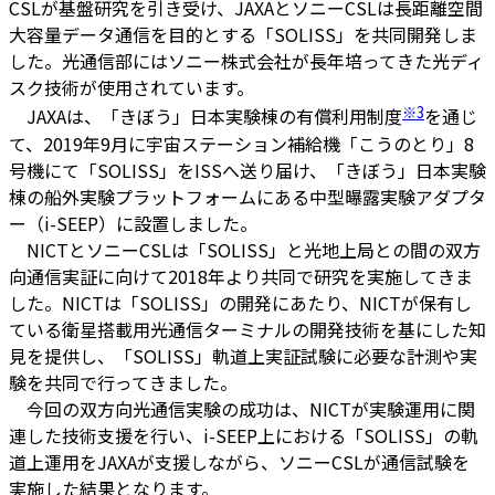
CSLが基盤研究を引き受け、JAXAとソニーCSLは長距離空間
大容量データ通信を目的とする「SOLISS」を共同開発しま
した。光通信部にはソニー株式会社が長年培ってきた光ディ
スク技術が使用されています。
※3
JAXAは、「きぼう」日本実験棟の有償利用制度
を通じ
て、2019年9月に宇宙ステーション補給機「こうのとり」8
号機にて「SOLISS」をISSへ送り届け、「きぼう」日本実験
棟の船外実験プラットフォームにある中型曝露実験アダプタ
ー（i-SEEP）に設置しました。
NICTとソニーCSLは「SOLISS」と光地上局との間の双方
向通信実証に向けて2018年より共同で研究を実施してきま
した。NICTは「SOLISS」の開発にあたり、NICTが保有し
ている衛星搭載用光通信ターミナルの開発技術を基にした知
見を提供し、「SOLISS」軌道上実証試験に必要な計測や実
験を共同で行ってきました。
今回の双方向光通信実験の成功は、NICTが実験運用に関
連した技術支援を行い、i-SEEP上における「SOLISS」の軌
道上運用をJAXAが支援しながら、ソニーCSLが通信試験を
実施した結果となります。