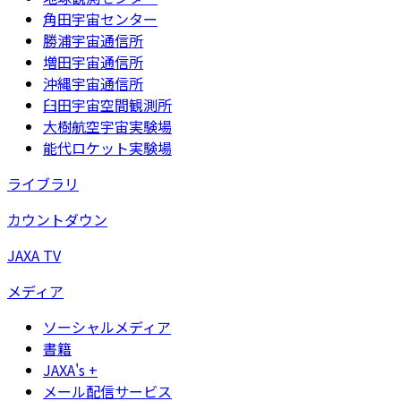
角田宇宙センター
勝浦宇宙通信所
増田宇宙通信所
沖縄宇宙通信所
臼田宇宙空間観測所
大樹航空宇宙実験場
能代ロケット実験場
ライブラリ
カウントダウン
JAXA TV
メディア
ソーシャルメディア
書籍
JAXA's +
メール配信サービス