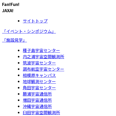
Fan!Fun!
JAXA!
サイトトップ
「イベント・シンポジウム」
「施設見学」
種子島宇宙センター
内之浦宇宙空間観測所
筑波宇宙センター
調布航空宇宙センター
相模原キャンパス
地球観測センター
角田宇宙センター
勝浦宇宙通信所
増田宇宙通信所
沖縄宇宙通信所
臼田宇宙空間観測所