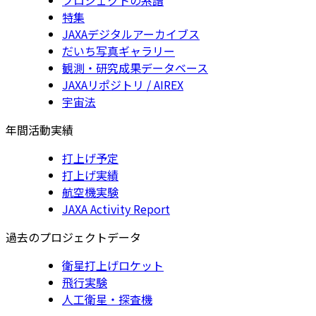
特集
JAXAデジタルアーカイブス
だいち写真ギャラリー
観測・研究成果データベース
JAXAリポジトリ / AIREX
宇宙法
年間活動実績
打上げ予定
打上げ実績
航空機実験
JAXA Activity Report
過去のプロジェクトデータ
衛星打上げロケット
飛行実験
人工衛星・探査機