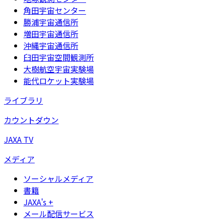
角田宇宙センター
勝浦宇宙通信所
増田宇宙通信所
沖縄宇宙通信所
臼田宇宙空間観測所
大樹航空宇宙実験場
能代ロケット実験場
ライブラリ
カウントダウン
JAXA TV
メディア
ソーシャルメディア
書籍
JAXA's +
メール配信サービス