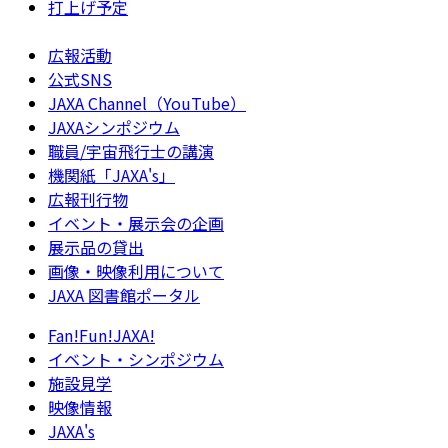
打上げ予定
広報活動
公式SNS
JAXA Channel（YouTube）
JAXAシンポジウム
職員/宇宙飛行士の講演
機関紙「JAXA's」
広報刊行物
イベント・展示会の企画
展示品の貸出
画像・映像利用について
JAXA 図書館ポータル
Fan!Fun!JAXA!
イベント・シンポジウム
施設見学
映像情報
JAXA's