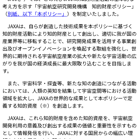
考え方を示す「宇宙航空研究開発機構 知的財産ポリシー」
（
別紙、以下「本ポリシー」
）を制定いたしました。
JAXAは、自らが創造した技術成果を本ポリシーに基づく
知的財産活動により知的財産として創出し、適切に我が国の
産業界等に移転することで、研究開発成果を活用する事業創
出及びオープンイノベーションを喚起する取組を強化し、世
界的に期待される宇宙航空産業の拡大や新たな宇宙活動の広
がりを我が国の経済成長に最大限取り込むことを目指しま
す。
また、宇宙科学・探査等、新たな知の創造につながる活動
においては、人類の英知を結集して宇宙空間等における活動
領域を拡大し、JAXAの世界的な成果として本ポリシーで定
義する知的資産（※）を創造します。
JAXAは、これら知的財産を含めた知的資産を、宇宙航空
開発利用の意義及び創出する成果の価値と重要性を示すもの
として情報発信を行い、JAXAに対する国民からの幅広い理