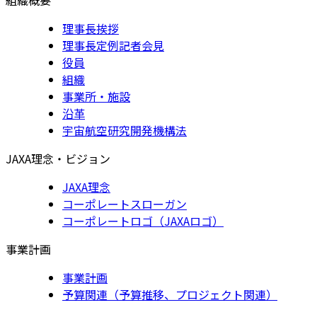
理事長挨拶
理事長定例記者会見
役員
組織
事業所・施設
沿革
宇宙航空研究開発機構法
JAXA理念・ビジョン
JAXA理念
コーポレートスローガン
コーポレートロゴ（JAXAロゴ）
事業計画
事業計画
予算関連（予算推移、プロジェクト関連）