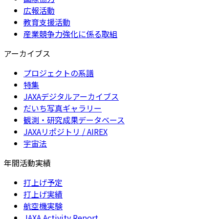
広報活動
教育支援活動
産業競争力強化に係る取組
アーカイブス
プロジェクトの系譜
特集
JAXAデジタルアーカイブス
だいち写真ギャラリー
観測・研究成果データベース
JAXAリポジトリ / AIREX
宇宙法
年間活動実績
打上げ予定
打上げ実績
航空機実験
JAXA Activity Report