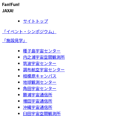
Fan!Fun!
JAXA!
サイトトップ
「イベント・シンポジウム」
「施設見学」
種子島宇宙センター
内之浦宇宙空間観測所
筑波宇宙センター
調布航空宇宙センター
相模原キャンパス
地球観測センター
角田宇宙センター
勝浦宇宙通信所
増田宇宙通信所
沖縄宇宙通信所
臼田宇宙空間観測所