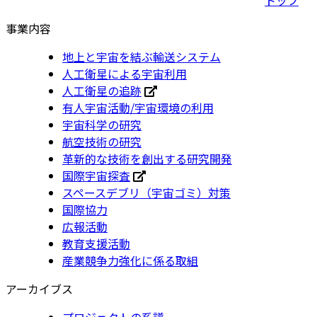
事業内容
地上と宇宙を結ぶ輸送システム
人工衛星による宇宙利用
人工衛星の追跡
有人宇宙活動/宇宙環境の利用
宇宙科学の研究
航空技術の研究
革新的な技術を創出する研究開発
国際宇宙探査
スペースデブリ（宇宙ゴミ）対策
国際協力
広報活動
教育支援活動
産業競争力強化に係る取組
アーカイブス
プロジェクトの系譜