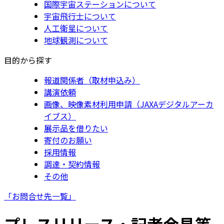
国際宇宙ステーションについて
宇宙飛行士について
人工衛星について
地球観測について
目的から探す
報道関係者（取材申込み）
講演依頼
画像、映像素材利用申請（JAXAデジタルアーカ
イブス）
展示品を借りたい
寄付のお願い
採用情報
調達・契約情報
その他
「お問合せ先一覧」