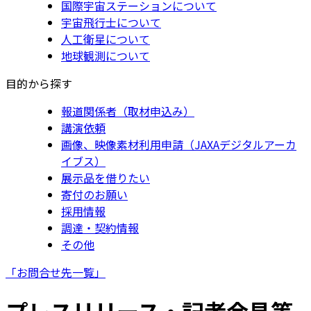
国際宇宙ステーションについて
宇宙飛行士について
人工衛星について
地球観測について
目的から探す
報道関係者（取材申込み）
講演依頼
画像、映像素材利用申請（JAXAデジタルアーカ
イブス）
展示品を借りたい
寄付のお願い
採用情報
調達・契約情報
その他
「お問合せ先一覧」