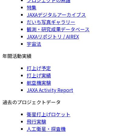
特集
JAXAデジタルアーカイブス
だいち写真ギャラリー
観測・研究成果データベース
JAXAリポジトリ / AIREX
宇宙法
年間活動実績
打上げ予定
打上げ実績
航空機実験
JAXA Activity Report
過去のプロジェクトデータ
衛星打上げロケット
飛行実験
人工衛星・探査機