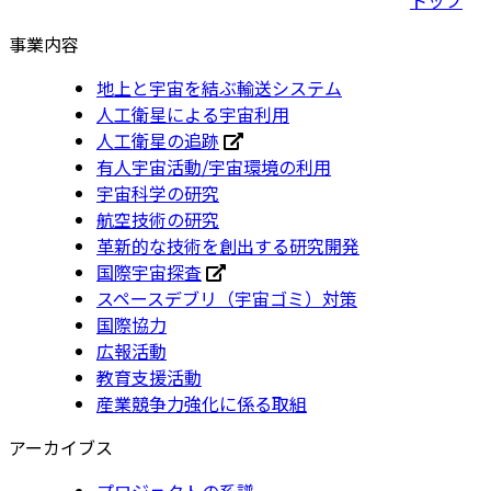
事業内容
地上と宇宙を結ぶ輸送システム
人工衛星による宇宙利用
人工衛星の追跡
有人宇宙活動/宇宙環境の利用
宇宙科学の研究
航空技術の研究
革新的な技術を創出する研究開発
国際宇宙探査
スペースデブリ（宇宙ゴミ）対策
国際協力
広報活動
教育支援活動
産業競争力強化に係る取組
アーカイブス
プロジェクトの系譜