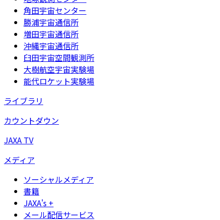
角田宇宙センター
勝浦宇宙通信所
増田宇宙通信所
沖縄宇宙通信所
臼田宇宙空間観測所
大樹航空宇宙実験場
能代ロケット実験場
ライブラリ
カウントダウン
JAXA TV
メディア
ソーシャルメディア
書籍
JAXA's +
メール配信サービス