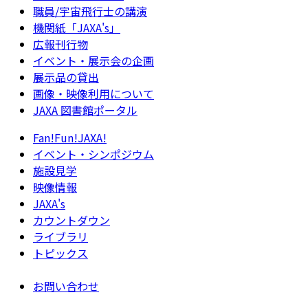
職員/宇宙飛行士の講演
機関紙「JAXA's」
広報刊行物
イベント・展示会の企画
展示品の貸出
画像・映像利用について
JAXA 図書館ポータル
Fan!Fun!JAXA!
イベント・シンポジウム
施設見学
映像情報
JAXA's
カウントダウン
ライブラリ
トピックス
お問い合わせ