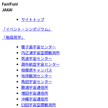
Fan!Fun!
JAXA!
サイトトップ
「イベント・シンポジウム」
「施設見学」
種子島宇宙センター
内之浦宇宙空間観測所
筑波宇宙センター
調布航空宇宙センター
相模原キャンパス
地球観測センター
角田宇宙センター
勝浦宇宙通信所
増田宇宙通信所
沖縄宇宙通信所
臼田宇宙空間観測所