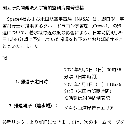
国立研究開発法人宇宙航空研究開発機構
SpaceX社および米国航空宇宙局（NASA）は、野口聡一宇
宙飛行士が搭乗するクルードラゴン宇宙船（Crew-1）の帰
還について、着水域付近の風の影響により、日本時間4月29
日1時40分頃に予定していた帰還を以下のとおり延期するこ
とといたしました。
記
2021年5月2日（日）00時36
分頃（日本時間）
1. 帰還予定日時：
2021年5月1日（土）11時36
分頃（米国東部夏時間）
※時刻は24時間制表記
2. 帰還場所（着水域）：
メキシコ湾岸着水エリア
参考リンク：より詳細につきましては、次のホームページを