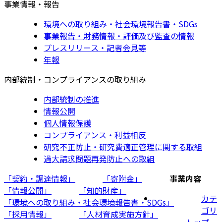
事業情報・報告
環境への取り組み・社会環境報告書・SDGs
事業報告・財務情報・評価及び監査の情報
プレスリリース・記者会見等
年報
内部統制・コンプライアンスの取り組み
内部統制の推進
情報公開
個人情報保護
コンプライアンス・利益相反
研究不正防止・研究費適正管理に関する取組
過大請求問題再発防止への取組
「契約・調達情報」
「寄附金」
事業内容
「情報公開」
「知的財産」
カテ
「環境への取り組み・社会環境報告書・SDGs」
ゴリ
「採用情報」
「人材育成実施方針」
トップ