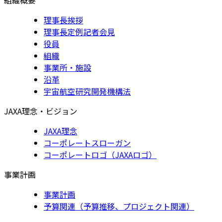
理事長挨拶
理事長定例記者会見
役員
組織
事業所・施設
沿革
宇宙航空研究開発機構法
JAXA理念・ビジョン
JAXA理念
コーポレートスローガン
コーポレートロゴ（JAXAロゴ）
事業計画
事業計画
予算関連（予算推移、プロジェクト関連）