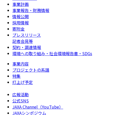
事業計画
事業報告・財務情報
情報公開
採用情報
寄附金
プレスリリース
記者会見等
契約・調達情報
環境への取り組み・社会環境報告書・SDGs
事業内容
プロジェクトの系譜
特集
打上げ予定
広報活動
公式SNS
JAXA Channel（YouTube）
JAXAシンポジウム