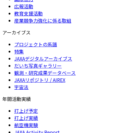
広報活動
教育支援活動
産業競争力強化に係る取組
アーカイブス
プロジェクトの系譜
特集
JAXAデジタルアーカイブス
だいち写真ギャラリー
観測・研究成果データベース
JAXAリポジトリ / AIREX
宇宙法
年間活動実績
打上げ予定
打上げ実績
航空機実験
JAXA Activity Report