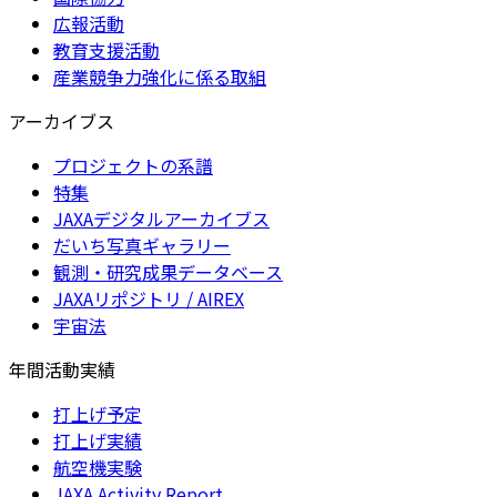
広報活動
教育支援活動
産業競争力強化に係る取組
アーカイブス
プロジェクトの系譜
特集
JAXAデジタルアーカイブス
だいち写真ギャラリー
観測・研究成果データベース
JAXAリポジトリ / AIREX
宇宙法
年間活動実績
打上げ予定
打上げ実績
航空機実験
JAXA Activity Report