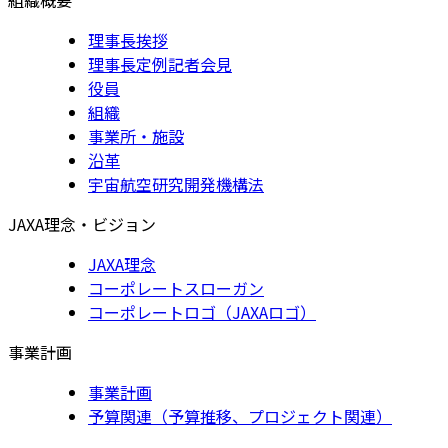
理事長挨拶
理事長定例記者会見
役員
組織
事業所・施設
沿革
宇宙航空研究開発機構法
JAXA理念・ビジョン
JAXA理念
コーポレートスローガン
コーポレートロゴ（JAXAロゴ）
事業計画
事業計画
予算関連（予算推移、プロジェクト関連）