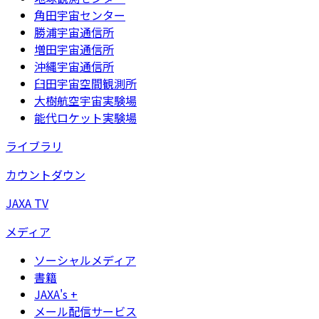
角田宇宙センター
勝浦宇宙通信所
増田宇宙通信所
沖縄宇宙通信所
臼田宇宙空間観測所
大樹航空宇宙実験場
能代ロケット実験場
ライブラリ
カウントダウン
JAXA TV
メディア
ソーシャルメディア
書籍
JAXA's +
メール配信サービス