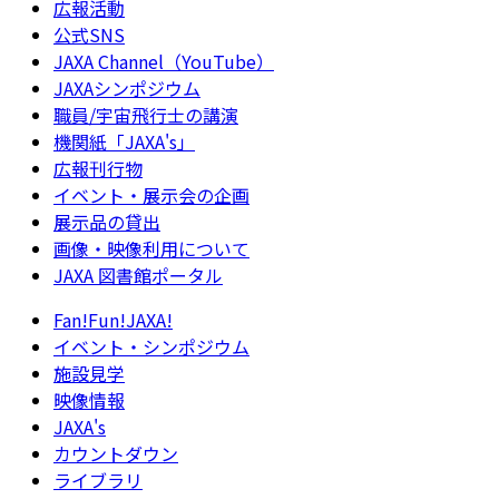
広報活動
公式SNS
JAXA Channel（YouTube）
JAXAシンポジウム
職員/宇宙飛行士の講演
機関紙「JAXA's」
広報刊行物
イベント・展示会の企画
展示品の貸出
画像・映像利用について
JAXA 図書館ポータル
Fan!Fun!JAXA!
イベント・シンポジウム
施設見学
映像情報
JAXA's
カウントダウン
ライブラリ