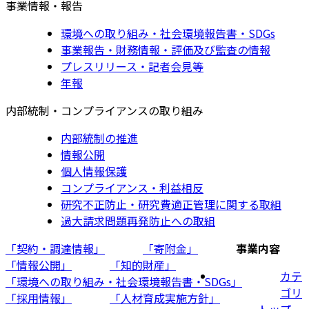
事業情報・報告
環境への取り組み・社会環境報告書・SDGs
事業報告・財務情報・評価及び監査の情報
プレスリリース・記者会見等
年報
内部統制・コンプライアンスの取り組み
内部統制の推進
情報公開
個人情報保護
コンプライアンス・利益相反
研究不正防止・研究費適正管理に関する取組
過大請求問題再発防止への取組
「契約・調達情報」
「寄附金」
事業内容
「情報公開」
「知的財産」
カテ
「環境への取り組み・社会環境報告書・SDGs」
ゴリ
「採用情報」
「人材育成実施方針」
トップ