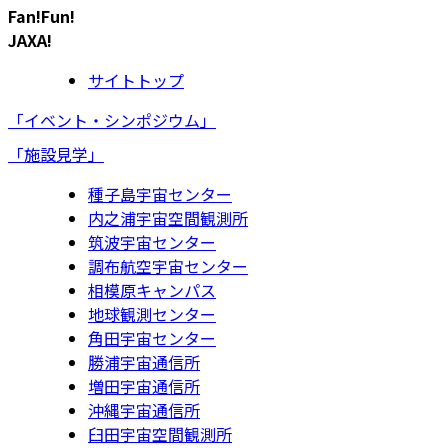
Fan!Fun!
JAXA!
サイトトップ
「イベント・シンポジウム」
「施設見学」
種子島宇宙センター
内之浦宇宙空間観測所
筑波宇宙センター
調布航空宇宙センター
相模原キャンパス
地球観測センター
角田宇宙センター
勝浦宇宙通信所
増田宇宙通信所
沖縄宇宙通信所
臼田宇宙空間観測所