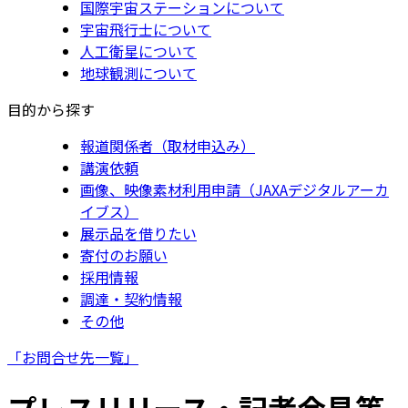
国際宇宙ステーションについて
宇宙飛行士について
人工衛星について
地球観測について
目的から探す
報道関係者（取材申込み）
講演依頼
画像、映像素材利用申請（JAXAデジタルアーカ
イブス）
展示品を借りたい
寄付のお願い
採用情報
調達・契約情報
その他
「お問合せ先一覧」