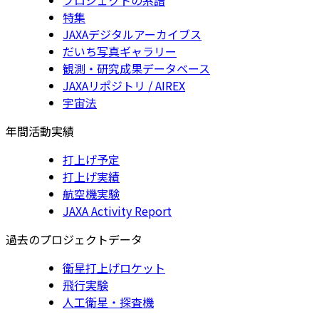
特集
JAXAデジタルアーカイブス
だいち写真ギャラリー
観測・研究成果データベース
JAXAリポジトリ / AIREX
宇宙法
年間活動実績
打上げ予定
打上げ実績
航空機実験
JAXA Activity Report
過去のプロジェクトデータ
衛星打上げロケット
飛行実験
人工衛星・探査機