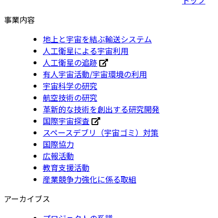
事業内容
地上と宇宙を結ぶ輸送システム
人工衛星による宇宙利用
人工衛星の追跡
有人宇宙活動/宇宙環境の利用
宇宙科学の研究
航空技術の研究
革新的な技術を創出する研究開発
国際宇宙探査
スペースデブリ（宇宙ゴミ）対策
国際協力
広報活動
教育支援活動
産業競争力強化に係る取組
アーカイブス
プロジェクトの系譜