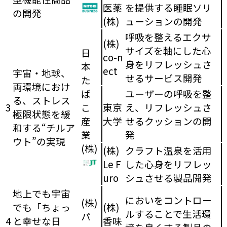
医薬
を提供する睡眠ソリ
の開発
(株)
ューションの開発
呼吸を整えるエクサ
(株)
サイズを軸にした心
日
co-n
身をリフレッシュさ
本
ect
宇宙・地球、
せるサービス開発
た
両環境におけ
ば
ユーザーの呼吸を整
る、ストレス
3
こ
東京
え、リフレッシュさ
極限状態を緩
産
大学
せるクッションの開
和する“チルア
業
発
ウト”の実現
(株)
(株)
クラフト温泉を活用
Le F
した心身をリフレッ
uro
シュさせる製品開発
地上でも宇宙
においをコントロー
(株)
でも「ちょっ
(株)
ルすることで生活環
パ
4
と幸せな日
香味