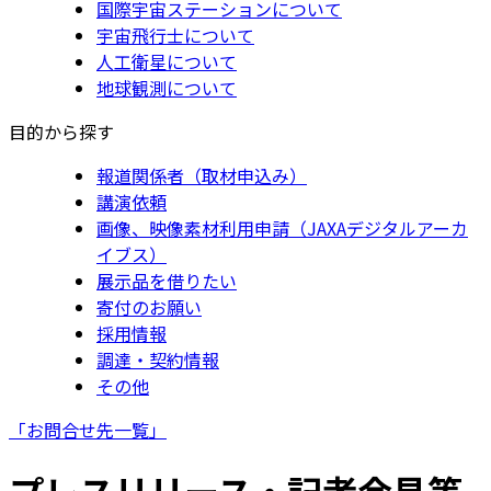
国際宇宙ステーションについて
宇宙飛行士について
人工衛星について
地球観測について
目的から探す
報道関係者（取材申込み）
講演依頼
画像、映像素材利用申請（JAXAデジタルアーカ
イブス）
展示品を借りたい
寄付のお願い
採用情報
調達・契約情報
その他
「お問合せ先一覧」