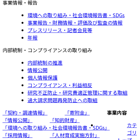
事業情報・報告
環境への取り組み・社会環境報告書・SDGs
事業報告・財務情報・評価及び監査の情報
プレスリリース・記者会見等
年報
内部統制・コンプライアンスの取り組み
内部統制の推進
情報公開
個人情報保護
コンプライアンス・利益相反
研究不正防止・研究費適正管理に関する取組
過大請求問題再発防止への取組
「契約・調達情報」
「寄附金」
事業内容
「情報公開」
「知的財産」
カテ
「環境への取り組み・社会環境報告書・SDGs」
ゴリ
「採用情報」
「人材育成実施方針」
トップ