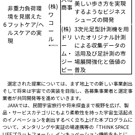
美しい歩き方を実現
(株)
商事
非重力負荷環
するようなビジネス
ワ
境を見据えた
シューズの開発
コ
6
フットケア/ヘ
(株)
3次元足型計測機を用
ー
ルスケアの実
ドリ
いたオリジナル計測
ル
現
ー
による収集データの
ム・
活用及び足計測の市
ジー
場展開強化と価値の
ピー
普及
選定された提案については、まず地上での新しい事業創出
そして将来は宇宙での実装を目指し、各募集事業者と選定事
業者が共同開発等を進めていきます。
JAXAでは、民間宇宙旅行や将来探査まで視野を広げ、製
品・サービスカテゴリにもより柔軟性を持った宇宙生活起点
のイノベーションを創出するべく立ち上げた本プログラムに
ついて、メンタリングや実証の場連携等の「THINK SPACE
LIFEプラットフォーム」インキュベーション機能をもとに、