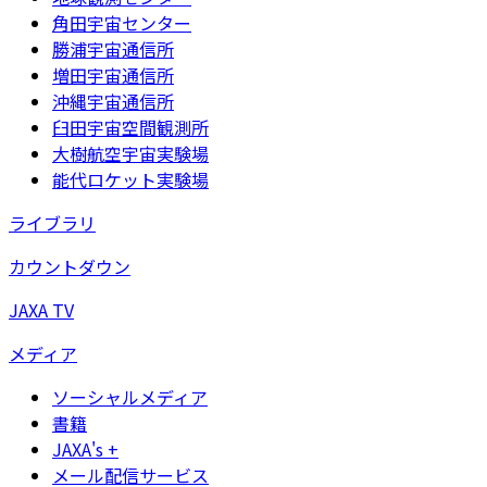
角田宇宙センター
勝浦宇宙通信所
増田宇宙通信所
沖縄宇宙通信所
臼田宇宙空間観測所
大樹航空宇宙実験場
能代ロケット実験場
ライブラリ
カウントダウン
JAXA TV
メディア
ソーシャルメディア
書籍
JAXA's +
メール配信サービス