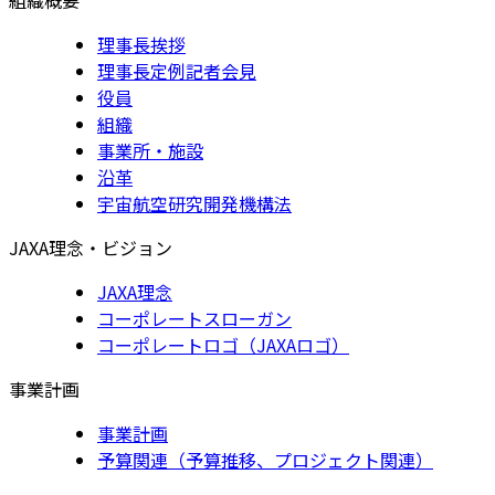
理事長挨拶
理事長定例記者会見
役員
組織
事業所・施設
沿革
宇宙航空研究開発機構法
JAXA理念・ビジョン
JAXA理念
コーポレートスローガン
コーポレートロゴ（JAXAロゴ）
事業計画
事業計画
予算関連（予算推移、プロジェクト関連）