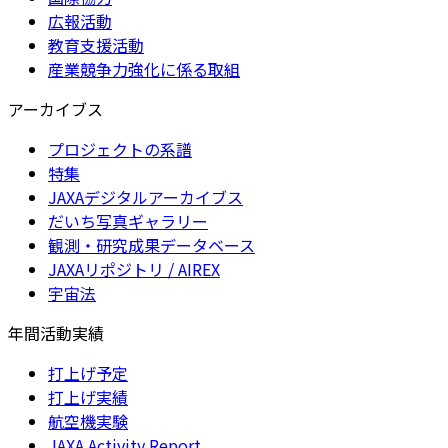
広報活動
教育支援活動
産業競争力強化に係る取組
アーカイブス
プロジェクトの系譜
特集
JAXAデジタルアーカイブス
だいち写真ギャラリー
観測・研究成果データベース
JAXAリポジトリ / AIREX
宇宙法
年間活動実績
打上げ予定
打上げ実績
航空機実験
JAXA Activity Report