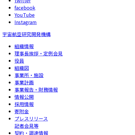
twitter
facebook
YouTube
Instagram
宇宙航空研究開発機構
組織情報
理事長挨拶・定例会見
役員
組織図
事業所・施設
事業計画
事業報告・財務情報
情報公開
採用情報
寄附金
プレスリリース
記者会見等
契約・調達情報