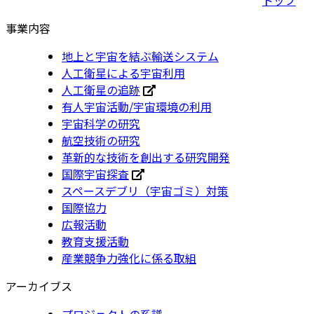
事業内容
地上と宇宙を結ぶ輸送システム
人工衛星による宇宙利用
人工衛星の追跡
有人宇宙活動/宇宙環境の利用
宇宙科学の研究
航空技術の研究
革新的な技術を創出する研究開発
国際宇宙探査
スペースデブリ（宇宙ゴミ）対策
国際協力
広報活動
教育支援活動
産業競争力強化に係る取組
アーカイブス
プロジェクトの系譜