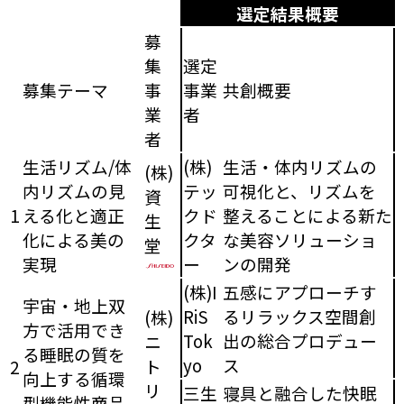
選定結果概要
募
集
選定
募集テーマ
事
事業
共創概要
業
者
者
生活リズム/体
(株)
生活・体内リズムの
(株)
内リズムの見
テッ
可視化と、リズムを
資
1
える化と適正
クド
整えることによる新た
生
化による美の
クタ
な美容ソリューショ
堂
実現
ー
ンの開発
(株)I
五感にアプローチす
宇宙・地上双
RiS
るリラックス空間創
(株)
方で活用でき
Tok
出の総合プロデュー
ニ
る睡眠の質を
yo
ス
ト
2
向上する循環
リ
三生
寝具と融合した快眠
型機能性商品