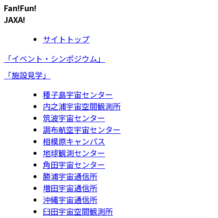
Fan!Fun!
JAXA!
サイトトップ
「イベント・シンポジウム」
「施設見学」
種子島宇宙センター
内之浦宇宙空間観測所
筑波宇宙センター
調布航空宇宙センター
相模原キャンパス
地球観測センター
角田宇宙センター
勝浦宇宙通信所
増田宇宙通信所
沖縄宇宙通信所
臼田宇宙空間観測所