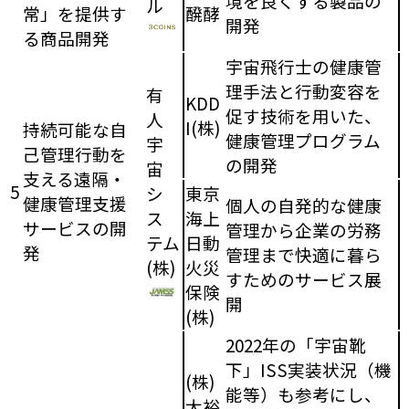
境を良くする製品の
ル
常」を提供す
醗酵
開発
る商品開発
宇宙飛行士の健康管
理手法と行動変容を
有
KDD
促す技術を用いた、
人
I(株)
持続可能な自
健康管理プログラム
宇
己管理行動を
の開発
宙
支える遠隔・
5
シ
東京
健康管理支援
個人の自発的な健康
ス
海上
サービスの開
管理から企業の労務
テム
日動
発
管理まで快適に暮ら
(株)
火災
すためのサービス展
保険
開
(株)
2022年の「宇宙靴
下」ISS実装状況（機
(株)
能等）も参考にし、
大裕