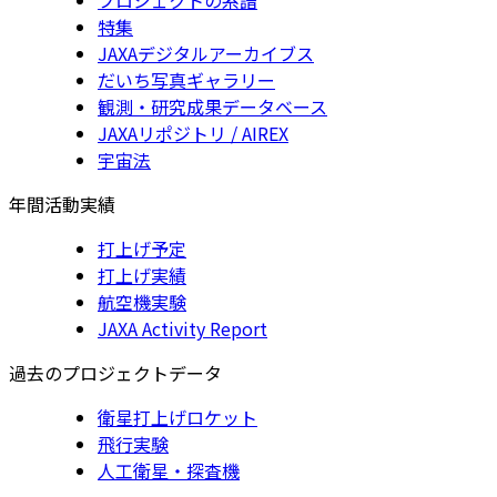
特集
JAXAデジタルアーカイブス
だいち写真ギャラリー
観測・研究成果データベース
JAXAリポジトリ / AIREX
宇宙法
年間活動実績
打上げ予定
打上げ実績
航空機実験
JAXA Activity Report
過去のプロジェクトデータ
衛星打上げロケット
飛行実験
人工衛星・探査機