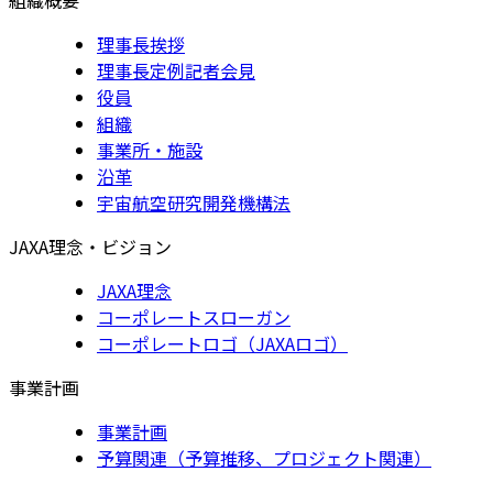
理事長挨拶
理事長定例記者会見
役員
組織
事業所・施設
沿革
宇宙航空研究開発機構法
JAXA理念・ビジョン
JAXA理念
コーポレートスローガン
コーポレートロゴ（JAXAロゴ）
事業計画
事業計画
予算関連（予算推移、プロジェクト関連）