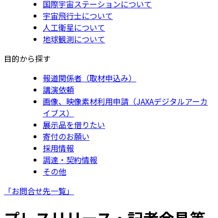
国際宇宙ステーションについて
宇宙飛行士について
人工衛星について
地球観測について
目的から探す
報道関係者（取材申込み）
講演依頼
画像、映像素材利用申請（JAXAデジタルアーカ
イブス）
展示品を借りたい
寄付のお願い
採用情報
調達・契約情報
その他
「お問合せ先一覧」