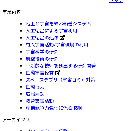
事業内容
地上と宇宙を結ぶ輸送システム
人工衛星による宇宙利用
人工衛星の追跡
有人宇宙活動/宇宙環境の利用
宇宙科学の研究
航空技術の研究
革新的な技術を創出する研究開発
国際宇宙探査
スペースデブリ（宇宙ゴミ）対策
国際協力
広報活動
教育支援活動
産業競争力強化に係る取組
アーカイブス
プロジェクトの系譜