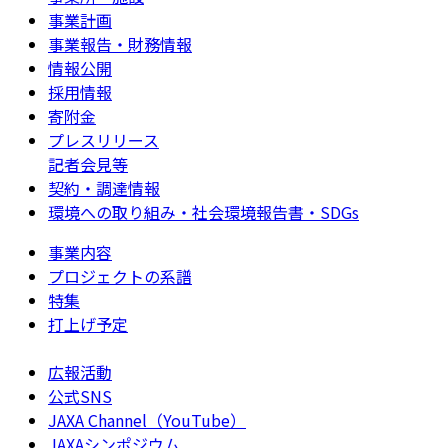
事業計画
事業報告・財務情報
情報公開
採用情報
寄附金
プレスリリース
記者会見等
契約・調達情報
環境への取り組み・社会環境報告書・SDGs
事業内容
プロジェクトの系譜
特集
打上げ予定
広報活動
公式SNS
JAXA Channel（YouTube）
JAXAシンポジウム