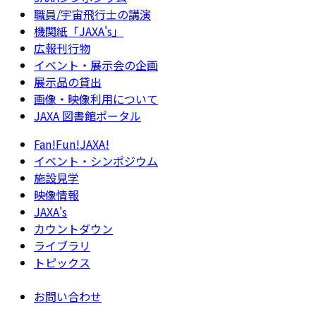
職員/宇宙飛行士の講演
機関紙「JAXA's」
広報刊行物
イベント・展示会の企画
展示品の貸出
画像・映像利用について
JAXA 図書館ポータル
Fan!Fun!JAXA!
イベント・シンポジウム
施設見学
映像情報
JAXA's
カウントダウン
ライブラリ
トピックス
お問い合わせ