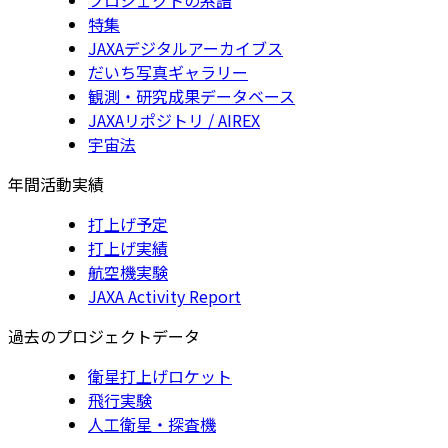
特集
JAXAデジタルアーカイブス
だいち写真ギャラリー
観測・研究成果データベース
JAXAリポジトリ / AIREX
宇宙法
年間活動実績
打上げ予定
打上げ実績
航空機実験
JAXA Activity Report
過去のプロジェクトデータ
衛星打上げロケット
飛行実験
人工衛星・探査機