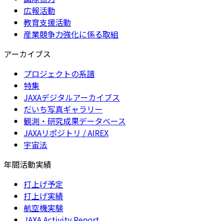
広報活動
教育支援活動
産業競争力強化に係る取組
アーカイブス
プロジェクトの系譜
特集
JAXAデジタルアーカイブス
だいち写真ギャラリー
観測・研究成果データベース
JAXAリポジトリ / AIREX
宇宙法
年間活動実績
打上げ予定
打上げ実績
航空機実験
JAXA Activity Report