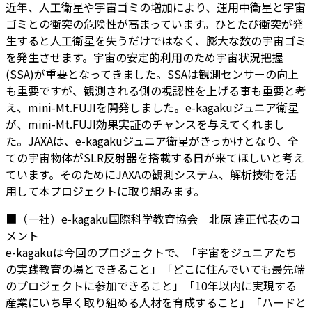
近年、人工衛星や宇宙ゴミの増加により、運用中衛星と宇宙
ゴミとの衝突の危険性が高まっています。ひとたび衝突が発
生すると人工衛星を失うだけではなく、膨大な数の宇宙ゴミ
を発生させます。宇宙の安定的利用のため宇宙状況把握
(SSA)が重要となってきました。SSAは観測センサーの向上
も重要ですが、観測される側の視認性を上げる事も重要と考
え、mini-Mt.FUJIを開発しました。e-kagakuジュニア衛星
が、mini-Mt.FUJI効果実証のチャンスを与えてくれまし
た。JAXAは、e-kagakuジュニア衛星がきっかけとなり、全
ての宇宙物体がSLR反射器を搭載する日が来てほしいと考え
ています。そのためにJAXAの観測システム、解析技術を活
用して本プロジェクトに取り組みます。
■（一社）e-kagaku国際科学教育協会 北原 達正代表のコ
メント
e-kagakuは今回のプロジェクトで、「宇宙をジュニアたち
の実践教育の場とできること」「どこに住んでいても最先端
のプロジェクトに参加できること」「10年以内に実現する
産業にいち早く取り組める人材を育成すること」「ハードと