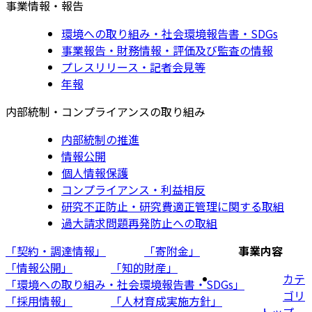
事業情報・報告
環境への取り組み・社会環境報告書・SDGs
事業報告・財務情報・評価及び監査の情報
プレスリリース・記者会見等
年報
内部統制・コンプライアンスの取り組み
内部統制の推進
情報公開
個人情報保護
コンプライアンス・利益相反
研究不正防止・研究費適正管理に関する取組
過大請求問題再発防止への取組
「契約・調達情報」
「寄附金」
事業内容
「情報公開」
「知的財産」
カテ
「環境への取り組み・社会環境報告書・SDGs」
ゴリ
「採用情報」
「人材育成実施方針」
トップ