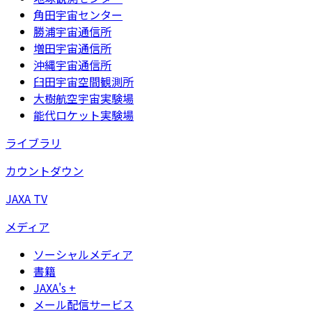
角田宇宙センター
勝浦宇宙通信所
増田宇宙通信所
沖縄宇宙通信所
臼田宇宙空間観測所
大樹航空宇宙実験場
能代ロケット実験場
ライブラリ
カウントダウン
JAXA TV
メディア
ソーシャルメディア
書籍
JAXA's +
メール配信サービス