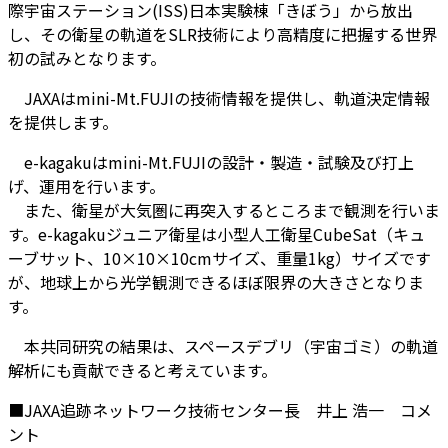
際宇宙ステーション(ISS)日本実験棟「きぼう」から放出
し、その衛星の軌道をSLR技術により高精度に把握する世界
初の試みとなります。
JAXAはmini-Mt.FUJIの技術情報を提供し、軌道決定情報
を提供します。
e-kagakuはmini-Mt.FUJIの設計・製造・試験及び打上
げ、運用を行います。
また、衛星が大気圏に再突入するところまで観測を行いま
す。e-kagakuジュニア衛星は小型人工衛星CubeSat（キュ
ーブサット、10×10×10cmサイズ、重量1kg）サイズです
が、地球上から光学観測できるほぼ限界の大きさとなりま
す。
本共同研究の結果は、スペースデブリ（宇宙ゴミ）の軌道
解析にも貢献できると考えています。
■JAXA追跡ネットワーク技術センター長 井上 浩一 コメ
ント