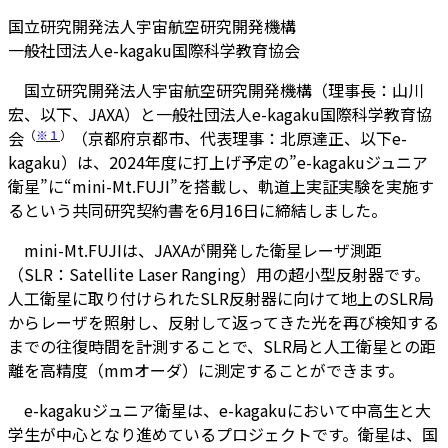
国立研究開発法人宇宙航空研究開発機構
一般社団法人e-kagaku国際科学教育協会
国立研究開発法人宇宙航空研究開発機構（理事長：山川
宏、以下、JAXA）と一般社団法人e-kagaku国際科学教育協
会
（
※１
）
（京都府京都市、代表理事：北原達正、以下e-
kagaku）は、2024年度に打上げ予定の”e-kagakuジュニア
衛星”に“mini-Mt.FUJI”を搭載し、軌道上実証実験を実施す
るという共同研究契約書を6月16日に締結しました。
mini-Mt.FUJIは、JAXAが開発した衛星レーザ測距
（SLR：Satellite Laser Ranging）用の超小型反射器です。
人工衛星に取り付けられたSLR反射器に向けて地上のSLR局
からレーザを照射し、反射して返ってきた光を再び検知する
までの往復時間を計測することで、SLR局と人工衛星との距
離を高精度（mmオーダ）に測定することができます。
e-kagakuジュニア衛星は、e-kagakuにおいて中高生と大
学生が中心となり進めているプロジェクトです。衛星は、国