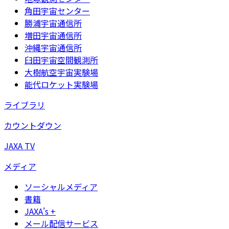
角田宇宙センター
勝浦宇宙通信所
増田宇宙通信所
沖縄宇宙通信所
臼田宇宙空間観測所
大樹航空宇宙実験場
能代ロケット実験場
ライブラリ
カウントダウン
JAXA TV
メディア
ソーシャルメディア
書籍
JAXA's +
メール配信サービス