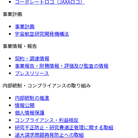
コーポレートロゴ（JAXAロゴ）
事業計画
事業計画
宇宙航空研究開発機構法
事業情報・報告
契約・調達情報
事業報告・財務情報・評価及び監査の情報
プレスリリース
内部統制・コンプライアンスの取り組み
内部統制の推進
情報公開
個人情報保護
コンプライアンス・利益相反
研究不正防止・研究費適正管理に関する取組
過大請求問題再発防止への取組