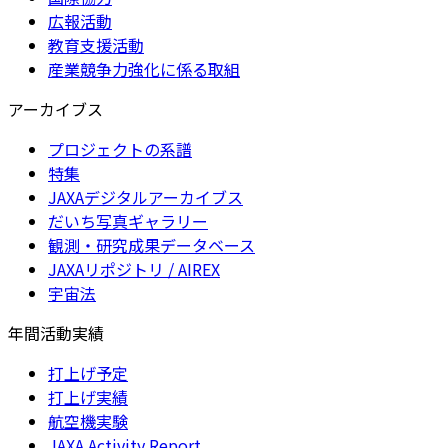
広報活動
教育支援活動
産業競争力強化に係る取組
アーカイブス
プロジェクトの系譜
特集
JAXAデジタルアーカイブス
だいち写真ギャラリー
観測・研究成果データベース
JAXAリポジトリ / AIREX
宇宙法
年間活動実績
打上げ予定
打上げ実績
航空機実験
JAXA Activity Report