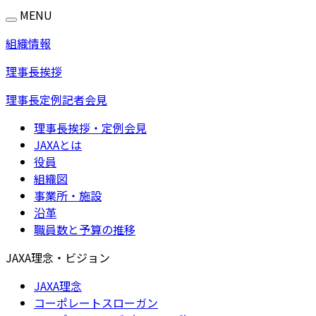
MENU
組織情報
理事長挨拶
理事長定例記者会見
理事長挨拶・定例会見
JAXAとは
役員
組織図
事業所・施設
沿革
職員数と予算の推移
JAXA理念・ビジョン
JAXA理念
コーポレートスローガン