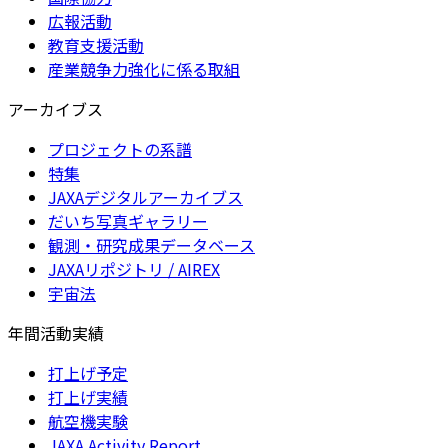
広報活動
教育支援活動
産業競争力強化に係る取組
アーカイブス
プロジェクトの系譜
特集
JAXAデジタルアーカイブス
だいち写真ギャラリー
観測・研究成果データベース
JAXAリポジトリ / AIREX
宇宙法
年間活動実績
打上げ予定
打上げ実績
航空機実験
JAXA Activity Report