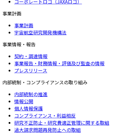
コーポレートロゴ（JAXAロゴ）
事業計画
事業計画
宇宙航空研究開発機構法
事業情報・報告
契約・調達情報
事業報告・財務情報・評価及び監査の情報
プレスリリース
内部統制・コンプライアンスの取り組み
内部統制の推進
情報公開
個人情報保護
コンプライアンス・利益相反
研究不正防止・研究費適正管理に関する取組
過大請求問題再発防止への取組