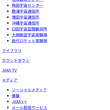
角田宇宙センター
勝浦宇宙通信所
増田宇宙通信所
沖縄宇宙通信所
臼田宇宙空間観測所
大樹航空宇宙実験場
能代ロケット実験場
ライブラリ
カウントダウン
JAXA TV
メディア
ソーシャルメディア
書籍
JAXA's +
メール配信サービス