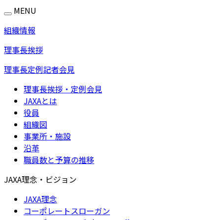
MENU
組織情報
理事長挨拶
理事長定例記者会見
理事長挨拶・定例会見
JAXAとは
役員
組織図
事業所・施設
沿革
職員数と予算の推移
JAXA理念・ビジョン
JAXA理念
コーポレートスローガン