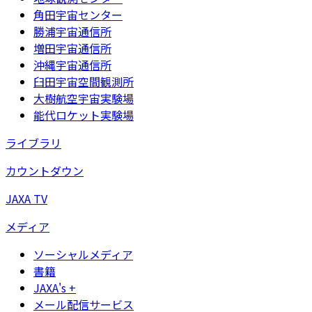
角田宇宙センター
勝浦宇宙通信所
増田宇宙通信所
沖縄宇宙通信所
臼田宇宙空間観測所
大樹航空宇宙実験場
能代ロケット実験場
ライブラリ
カウントダウン
JAXA TV
メディア
ソーシャルメディア
書籍
JAXA's +
メール配信サービス