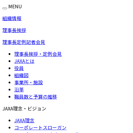
MENU
組織情報
理事長挨拶
理事長定例記者会見
理事長挨拶・定例会見
JAXAとは
役員
組織図
事業所・施設
沿革
職員数と予算の推移
JAXA理念・ビジョン
JAXA理念
コーポレートスローガン