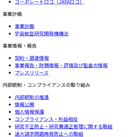
コーポレートロゴ（JAXAロゴ）
事業計画
事業計画
宇宙航空研究開発機構法
事業情報・報告
契約・調達情報
事業報告・財務情報・評価及び監査の情報
プレスリリース
内部統制・コンプライアンスの取り組み
内部統制の推進
情報公開
個人情報保護
コンプライアンス・利益相反
研究不正防止・研究費適正管理に関する取組
過大請求問題再発防止への取組