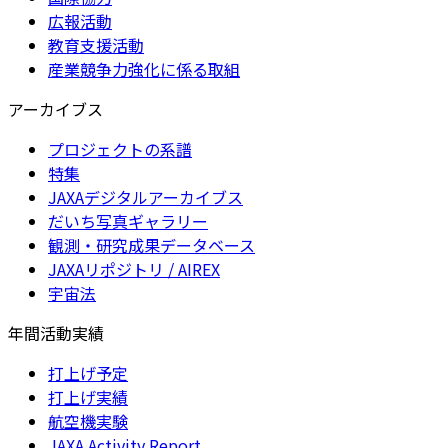
広報活動
教育支援活動
産業競争力強化に係る取組
アーカイブス
プロジェクトの系譜
特集
JAXAデジタルアーカイブス
だいち写真ギャラリー
観測・研究成果データベース
JAXAリポジトリ / AIREX
宇宙法
年間活動実績
打上げ予定
打上げ実績
航空機実験
JAXA Activity Report