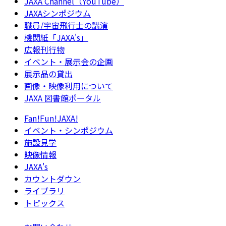
JAXA Channel（YouTube）
JAXAシンポジウム
職員/宇宙飛行士の講演
機関紙「JAXA's」
広報刊行物
イベント・展示会の企画
展示品の貸出
画像・映像利用について
JAXA 図書館ポータル
Fan!Fun!JAXA!
イベント・シンポジウム
施設見学
映像情報
JAXA's
カウントダウン
ライブラリ
トピックス