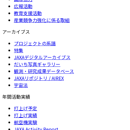
広報活動
教育支援活動
産業競争力強化に係る取組
アーカイブス
プロジェクトの系譜
特集
JAXAデジタルアーカイブス
だいち写真ギャラリー
観測・研究成果データベース
JAXAリポジトリ / AIREX
宇宙法
年間活動実績
打上げ予定
打上げ実績
航空機実験
JAXA Activity Report