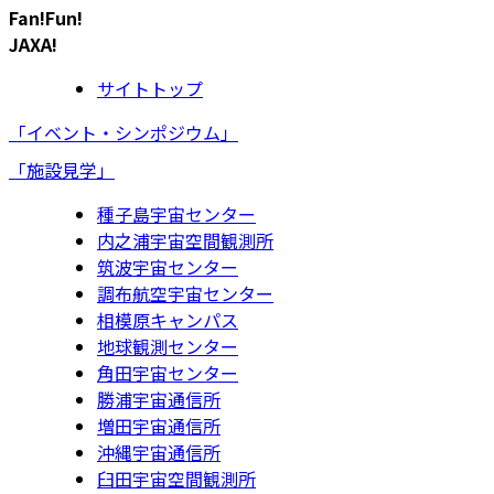
Fan!Fun!
JAXA!
サイトトップ
「イベント・シンポジウム」
「施設見学」
種子島宇宙センター
内之浦宇宙空間観測所
筑波宇宙センター
調布航空宇宙センター
相模原キャンパス
地球観測センター
角田宇宙センター
勝浦宇宙通信所
増田宇宙通信所
沖縄宇宙通信所
臼田宇宙空間観測所