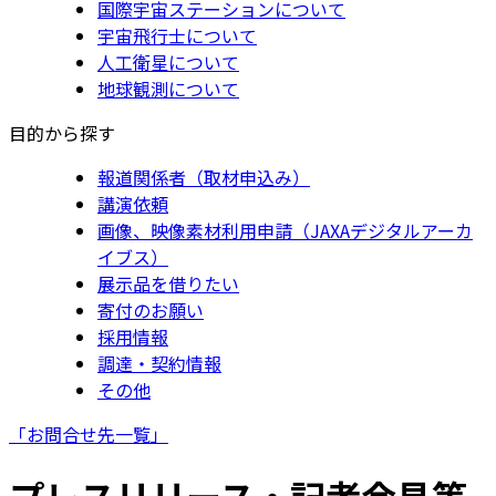
国際宇宙ステーションについて
宇宙飛行士について
人工衛星について
地球観測について
目的から探す
報道関係者（取材申込み）
講演依頼
画像、映像素材利用申請（JAXAデジタルアーカ
イブス）
展示品を借りたい
寄付のお願い
採用情報
調達・契約情報
その他
「お問合せ先一覧」