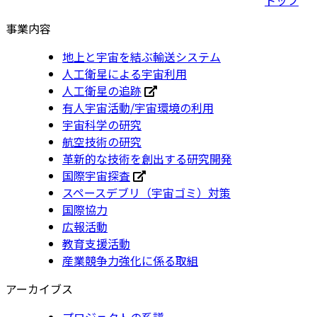
事業内容
地上と宇宙を結ぶ輸送システム
人工衛星による宇宙利用
人工衛星の追跡
有人宇宙活動/宇宙環境の利用
宇宙科学の研究
航空技術の研究
革新的な技術を創出する研究開発
国際宇宙探査
スペースデブリ（宇宙ゴミ）対策
国際協力
広報活動
教育支援活動
産業競争力強化に係る取組
アーカイブス
プロジェクトの系譜