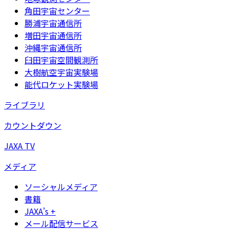
角田宇宙センター
勝浦宇宙通信所
増田宇宙通信所
沖縄宇宙通信所
臼田宇宙空間観測所
大樹航空宇宙実験場
能代ロケット実験場
ライブラリ
カウントダウン
JAXA TV
メディア
ソーシャルメディア
書籍
JAXA's +
メール配信サービス