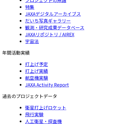
特集
JAXAデジタルアーカイブス
だいち写真ギャラリー
観測・研究成果データベース
JAXAリポジトリ / AIREX
宇宙法
年間活動実績
打上げ予定
打上げ実績
航空機実験
JAXA Activity Report
過去のプロジェクトデータ
衛星打上げロケット
飛行実験
人工衛星・探査機