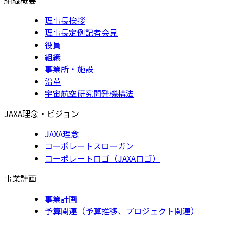
理事長挨拶
理事長定例記者会見
役員
組織
事業所・施設
沿革
宇宙航空研究開発機構法
JAXA理念・ビジョン
JAXA理念
コーポレートスローガン
コーポレートロゴ（JAXAロゴ）
事業計画
事業計画
予算関連（予算推移、プロジェクト関連）