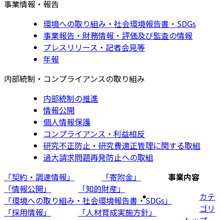
事業情報・報告
環境への取り組み・社会環境報告書・SDGs
事業報告・財務情報・評価及び監査の情報
プレスリリース・記者会見等
年報
内部統制・コンプライアンスの取り組み
内部統制の推進
情報公開
個人情報保護
コンプライアンス・利益相反
研究不正防止・研究費適正管理に関する取組
過大請求問題再発防止への取組
「契約・調達情報」
「寄附金」
事業内容
「情報公開」
「知的財産」
カテ
「環境への取り組み・社会環境報告書・SDGs」
ゴリ
「採用情報」
「人材育成実施方針」
トップ