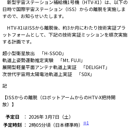
新型宇宙ステーション補給機1号機（HTV-X1）は、以下の
日時で国際宇宙ステーション（ISS）からの離脱を実施しま
すので、お知らせいたします。
HTV-X1はISSから離脱後、約3か月にわたり技術実証プラ
ットフォームとして、下記の技術実証ミッションを順次実施
する計画です。
超小型衛星放出 「H-SSOD」
軌道上姿勢運動推定実験 「Mt. FUJI」
展開型軽量平面アンテナ軌道上実証 「DELIGHT」
次世代宇宙用太陽電池軌道上実証 「SDX」
記
【ISSからの離脱（ロボットアームからのHTV-X把持開
放）】
予定日
：
2026年 3月7日（土）
※1
予定時刻
：
2時05分頃（日本標準時）