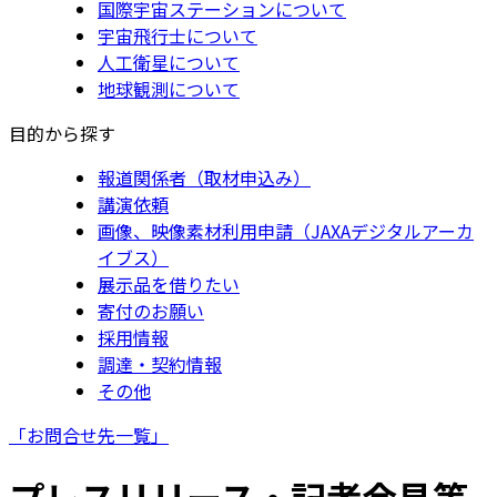
国際宇宙ステーションについて
宇宙飛行士について
人工衛星について
地球観測について
目的から探す
報道関係者（取材申込み）
講演依頼
画像、映像素材利用申請（JAXAデジタルアーカ
イブス）
展示品を借りたい
寄付のお願い
採用情報
調達・契約情報
その他
「お問合せ先一覧」