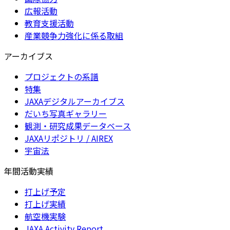
広報活動
教育支援活動
産業競争力強化に係る取組
アーカイブス
プロジェクトの系譜
特集
JAXAデジタルアーカイブス
だいち写真ギャラリー
観測・研究成果データベース
JAXAリポジトリ / AIREX
宇宙法
年間活動実績
打上げ予定
打上げ実績
航空機実験
JAXA Activity Report