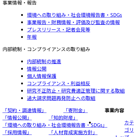
事業情報・報告
環境への取り組み・社会環境報告書・SDGs
事業報告・財務情報・評価及び監査の情報
プレスリリース・記者会見等
年報
内部統制・コンプライアンスの取り組み
内部統制の推進
情報公開
個人情報保護
コンプライアンス・利益相反
研究不正防止・研究費適正管理に関する取組
過大請求問題再発防止への取組
「契約・調達情報」
「寄附金」
事業内容
「情報公開」
「知的財産」
カテ
「環境への取り組み・社会環境報告書・SDGs」
ゴリ
「採用情報」
「人材育成実施方針」
トップ