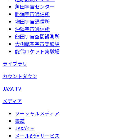
角田宇宙センター
勝浦宇宙通信所
増田宇宙通信所
沖縄宇宙通信所
臼田宇宙空間観測所
大樹航空宇宙実験場
能代ロケット実験場
ライブラリ
カウントダウン
JAXA TV
メディア
ソーシャルメディア
書籍
JAXA's +
メール配信サービス