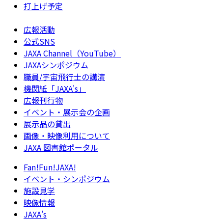
打上げ予定
広報活動
公式SNS
JAXA Channel（YouTube）
JAXAシンポジウム
職員/宇宙飛行士の講演
機関紙「JAXA's」
広報刊行物
イベント・展示会の企画
展示品の貸出
画像・映像利用について
JAXA 図書館ポータル
Fan!Fun!JAXA!
イベント・シンポジウム
施設見学
映像情報
JAXA's