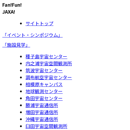
Fan!Fun!
JAXA!
サイトトップ
「イベント・シンポジウム」
「施設見学」
種子島宇宙センター
内之浦宇宙空間観測所
筑波宇宙センター
調布航空宇宙センター
相模原キャンパス
地球観測センター
角田宇宙センター
勝浦宇宙通信所
増田宇宙通信所
沖縄宇宙通信所
臼田宇宙空間観測所