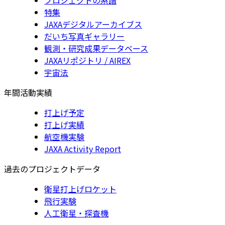
特集
JAXAデジタルアーカイブス
だいち写真ギャラリー
観測・研究成果データベース
JAXAリポジトリ / AIREX
宇宙法
年間活動実績
打上げ予定
打上げ実績
航空機実験
JAXA Activity Report
過去のプロジェクトデータ
衛星打上げロケット
飛行実験
人工衛星・探査機