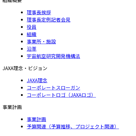
理事長挨拶
理事長定例記者会見
役員
組織
事業所・施設
沿革
宇宙航空研究開発機構法
JAXA理念・ビジョン
JAXA理念
コーポレートスローガン
コーポレートロゴ（JAXAロゴ）
事業計画
事業計画
予算関連（予算推移、プロジェクト関連）