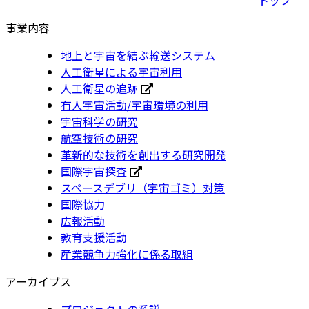
事業内容
地上と宇宙を結ぶ輸送システム
人工衛星による宇宙利用
人工衛星の追跡
有人宇宙活動/宇宙環境の利用
宇宙科学の研究
航空技術の研究
革新的な技術を創出する研究開発
国際宇宙探査
スペースデブリ（宇宙ゴミ）対策
国際協力
広報活動
教育支援活動
産業競争力強化に係る取組
アーカイブス
プロジェクトの系譜