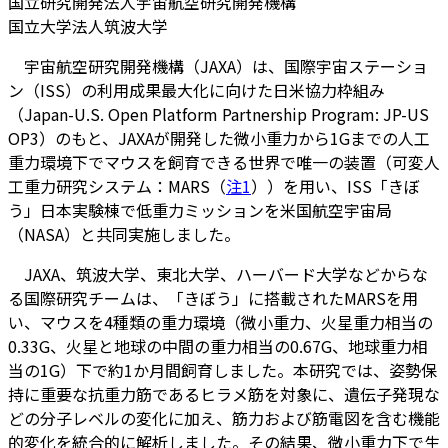
国立研究開発法人宇宙航空研究開発機構
国立大学法人筑波大学
宇宙航空研究開発機構（JAXA）は、国際宇宙ステーショ
ン（ISS）の利用成果最大化に向けた日米協力枠組み
（Japan-U.S. Open Platform Partnership Program: JP-US
OP3）のもと、JAXAが開発した微小重力から1Gまでの人工
重力環境下でマウスを飼育できる世界で唯一の装置（可変人
工重力研究システム：MARS（
注1
））を用い、ISS「きぼ
う」日本実験棟で低重力ミッションを米国航空宇宙局
（NASA）と共同実施しました。
JAXA、筑波大学、東北大学、ハーバード大学などからな
る国際研究チームは、「きぼう」に搭載されたMARSを用
い、マウスを4種類の重力環境（微小重力、火星重力相当の
0.33G、火星と地球の中間の重力相当の0.67G、地球重力相
当の1G）下で約1か月間飼育しました。本研究では、姿勢保
持に重要な抗重力筋であるヒラメ筋を対象に、遺伝子発現な
どの分子レベルの変化に加え、筋力および筋電図を含む機能
的変化を統合的に解析しました。その結果、微小重力下で生