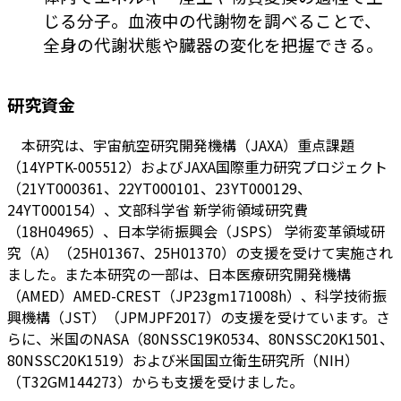
じる分子。血液中の代謝物を調べることで、
全身の代謝状態や臓器の変化を把握できる。
研究資金
本研究は、宇宙航空研究開発機構（JAXA）重点課題
（14YPTK-005512）およびJAXA国際重力研究プロジェクト
（21YT000361、22YT000101、23YT000129、
24YT000154）、文部科学省 新学術領域研究費
（18H04965）、日本学術振興会（JSPS） 学術変革領域研
究（A）（25H01367、25H01370）の支援を受けて実施され
ました。また本研究の一部は、日本医療研究開発機構
（AMED）AMED-CREST（JP23gm171008h）、科学技術振
興機構（JST）（JPMJPF2017）の支援を受けています。さ
らに、米国のNASA（80NSSC19K0534、80NSSC20K1501、
80NSSC20K1519）および米国国立衛生研究所（NIH）
（T32GM144273）からも支援を受けました。