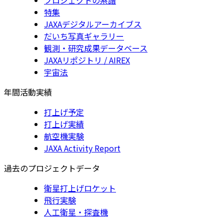
特集
JAXAデジタルアーカイブス
だいち写真ギャラリー
観測・研究成果データベース
JAXAリポジトリ / AIREX
宇宙法
年間活動実績
打上げ予定
打上げ実績
航空機実験
JAXA Activity Report
過去のプロジェクトデータ
衛星打上げロケット
飛行実験
人工衛星・探査機