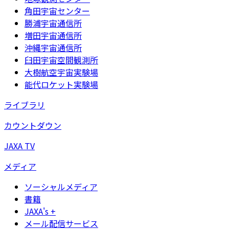
角田宇宙センター
勝浦宇宙通信所
増田宇宙通信所
沖縄宇宙通信所
臼田宇宙空間観測所
大樹航空宇宙実験場
能代ロケット実験場
ライブラリ
カウントダウン
JAXA TV
メディア
ソーシャルメディア
書籍
JAXA's +
メール配信サービス