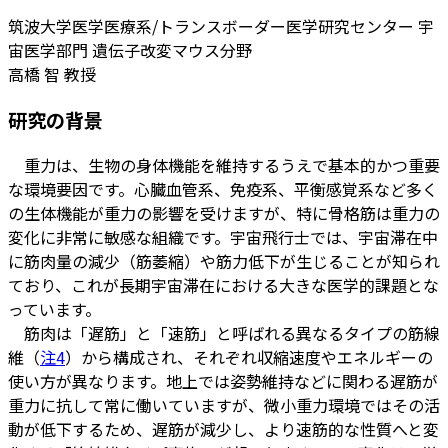
筑波大学医学医療系/トランスボーダー医学研究センター 宇
宙医学部門 遺伝子改変マウス分野
高橋 智 教授
研究の背景
重力は、生物の身体機能を維持するうえで基本的かつ重要
な環境要因です。心臓血管系、免疫系、平衡感覚系など多く
の生体機能が重力の影響を受けますが、特に骨格筋は重力の
変化に非常に敏感な組織です。宇宙飛行士では、宇宙滞在中
に筋肉量の減少（筋萎縮）や筋力低下が生じることが知られ
ており、これが長期宇宙滞在における大きな医学的課題とな
っています。
筋肉は「遅筋」と「速筋」と呼ばれる異なるタイプの筋線
維（
注4
）から構成され、それぞれ収縮速度やエネルギーの
使い方が異なります。地上では姿勢維持などに関わる遅筋が
重力に抗して常に働いていますが、微小重力環境ではその活
動が低下するため、遅筋が減少し、より速筋的な性質へと変