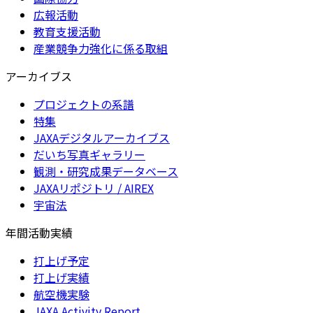
広報活動
教育支援活動
産業競争力強化に係る取組
アーカイブス
プロジェクトの系譜
特集
JAXAデジタルアーカイブス
だいち写真ギャラリー
観測・研究成果データベース
JAXAリポジトリ / AIREX
宇宙法
年間活動実績
打上げ予定
打上げ実績
航空機実験
JAXA Activity Report