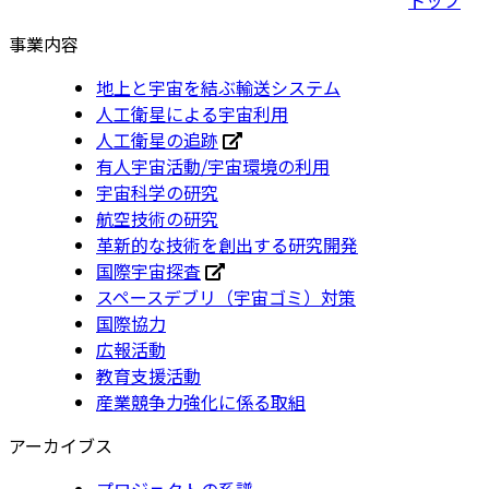
事業内容
地上と宇宙を結ぶ輸送システム
人工衛星による宇宙利用
人工衛星の追跡
有人宇宙活動/宇宙環境の利用
宇宙科学の研究
航空技術の研究
革新的な技術を創出する研究開発
国際宇宙探査
スペースデブリ（宇宙ゴミ）対策
国際協力
広報活動
教育支援活動
産業競争力強化に係る取組
アーカイブス
プロジェクトの系譜