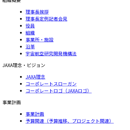
理事長挨拶
理事長定例記者会見
役員
組織
事業所・施設
沿革
宇宙航空研究開発機構法
JAXA理念・ビジョン
JAXA理念
コーポレートスローガン
コーポレートロゴ（JAXAロゴ）
事業計画
事業計画
予算関連（予算推移、プロジェクト関連）