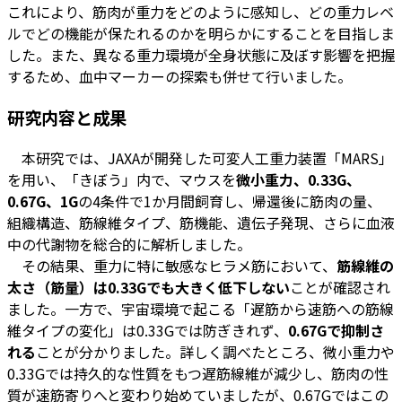
これにより、筋肉が重力をどのように感知し、どの重力レベ
ルでどの機能が保たれるのかを明らかにすることを目指しま
した。また、異なる重力環境が全身状態に及ぼす影響を把握
するため、血中マーカーの探索も併せて行いました。
研究内容と成果
本研究では、JAXAが開発した可変人工重力装置「MARS」
を用い、「きぼう」内で、マウスを
微小重力、0.33G、
0.67G、1G
の4条件で1か月間飼育し、帰還後に筋肉の量、
組織構造、筋線維タイプ、筋機能、遺伝子発現、さらに血液
中の代謝物を総合的に解析しました。
その結果、重力に特に敏感なヒラメ筋において、
筋線維の
太さ（筋量）は0.33Gでも大きく低下しない
ことが確認され
ました。一方で、宇宙環境で起こる「遅筋から速筋への筋線
維タイプの変化」は0.33Gでは防ぎきれず、
0.67Gで抑制さ
れる
ことが分かりました。詳しく調べたところ、微小重力や
0.33Gでは持久的な性質をもつ遅筋線維が減少し、筋肉の性
質が速筋寄りへと変わり始めていましたが、0.67Gではこの