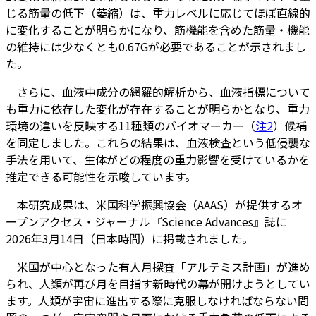
じる筋量の低下（萎縮）は、重力レベルに応じてほぼ直線的
に変化することが明らかになり、筋機能を含めた筋量・機能
の維持には少なくとも0.67Gが必要であることが示されまし
た。
さらに、血液中成分の網羅的解析から、血液指標について
も重力に依存した変化が存在することが明らかとなり、重力
環境の違いを反映する11種類のバイオマーカー（
注2
）候補
を同定しました。これらの結果は、血液検査という低侵襲な
手法を用いて、生体がどの程度の重力影響を受けているかを
推定できる可能性を示唆しています。
本研究成果は、米国科学振興協会（AAAS）が提供するオ
ープンアクセス・ジャーナル『Science Advances』誌に
2026年3月14日（日本時間）に掲載されました。
米国が中心となった有人月探査「アルテミス計画」が進め
られ、人類が再び月を目指す新時代の幕が開けようとしてい
ます。人類が宇宙に進出する際に克服しなければならない問