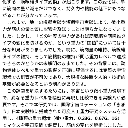
化する「筋線維タイプ変換」が起こります。この変化は、単
に筋肉の量が減るだけでなく、持久力や機能の低下にもつな
がることが分かっています。
これまで、地上の模擬実験や短期宇宙実験により、微小重
力が筋肉の量と質に影響を及ぼすことは明らかになっていま
した。しかし、「どの程度の重力があれば筋萎縮や筋線維タ
イプの変化を防げるのか」という重力の“閾値”については十
分な知見がありませんでした。特に、筋肉量の維持、筋線維
タイプの維持、そして筋機能の維持が同じ重力レベルで達成
できるのかどうかは未解明のままでした。その背景には、動
物個体レベルで重力の影響を正確に評価するには実際の宇宙
環境での飼育が不可欠であり、大規模な装置や人的・技術的
基盤が必要となるという制約があります。
この課題を解決するためには、宇宙という微小重力環境下
で、異なる重力レベルを精密に再現し比較できる実験系が必
要です。そこで本研究では、国際宇宙ステーションの「きぼ
う」日本実験棟に搭載された可変人工重力研究システムを活
用し、4種類の重力環境（
微小重力、0.33G、0.67G、1G
）
でマウスを宇宙空間で飼育し、筋肉の変化を解析しました。