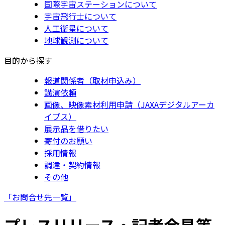
国際宇宙ステーションについて
宇宙飛行士について
人工衛星について
地球観測について
目的から探す
報道関係者（取材申込み）
講演依頼
画像、映像素材利用申請（JAXAデジタルアーカ
イブス）
展示品を借りたい
寄付のお願い
採用情報
調達・契約情報
その他
「お問合せ先一覧」