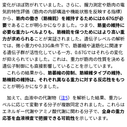
変化がほぼ防がれていました。さらに、握力測定や筋肉の電
気的特性評価（筋肉の内部構造や機能状態を反映する指標）
から、
筋肉の働き（筋機能）を維持するためには0.67Gが必
要
であることが明らかになりました。つまり、
筋量の維持に
必要な重力レベルよりも、筋機能を保つためにはより高い重
力が求められる
ことが実証されました。遺伝子レベルの解析
では、微小重力や0.33G条件下で、筋萎縮や速筋化に関連す
る遺伝子群が活性化している一方、0.67Gではそれらの変化
が抑えられていました。これは、重力が筋肉の性質を決める
遺伝子制御にも直接影響していることを示しています。
これらの結果から、
筋萎縮の抑制、筋線維タイプの維持、
筋機能の維持は、それぞれ異なる重力に対する反応性をもつ
ことが明らかになりました。
加えて、血液中の代謝物（
注5
）を解析した結果、重力レ
ベルに応じて変動する分子が複数同定されました。これらは
エネルギー代謝やアミノ酸代謝に関わる分子で、
全身の重力
応答を血液検査で把握できる可能性
を示しています。