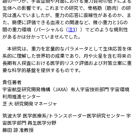
題の一つが、宇宙空間や月面における重力負荷の低下による
生体への影響です。これまでの研究で、骨格筋（筋肉）の研
究は進んでいましたが、重力の応答に直線性があるのか、ま
た、簡便に評価できる血液との関連など、微小重力と1Gの
間の重力環境（パーシャルG（
注3
））でどのような規則性
があるかは分かっていませんでした。
本研究は、重力を定量的なパラメータとして生体応答を体
系的に理解した世界初の成果であり、月や火星を含む将来の
長期有人探査における医学的リスク評価および対策立案に重
要な科学的基盤を提供するものです。
責任著者
宇宙航空研究開発機構（JAXA）有人宇宙技術部門 宇宙環境
利用推進センター
芝 大 研究開発マネージャ
筑波大学 医学医療系/トランスボーダー医学研究センター 宇
宙医学部門 再生医学分野
藤田 諒 准教授