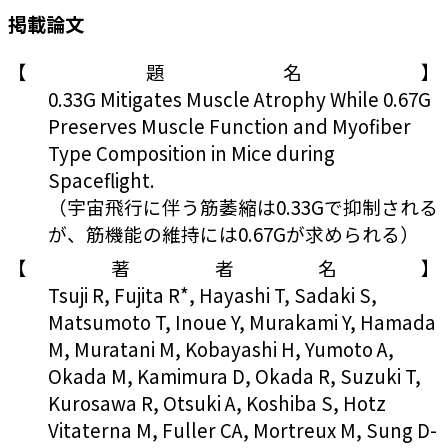
掲載論文
【題名】
0.33G Mitigates Muscle Atrophy While 0.67G
Preserves Muscle Function and Myofiber
Type Composition in Mice during
Spaceflight.
（宇宙飛行に伴う筋萎縮は0.33Gで抑制される
が、筋機能の維持には0.67Gが求められる）
【著者名】
Tsuji R, Fujita R*, Hayashi T, Sadaki S,
Matsumoto T, Inoue Y, Murakami Y, Hamada
M, Muratani M, Kobayashi H, Yumoto A,
Okada M, Kamimura D, Okada R, Suzuki T,
Kurosawa R, Otsuki A, Koshiba S, Hotz
Vitaterna M, Fuller CA, Mortreux M, Sung D-