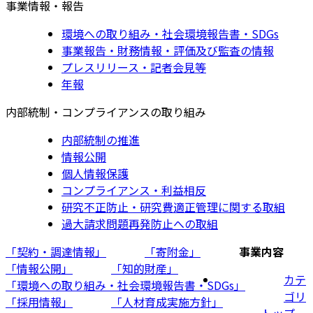
事業情報・報告
環境への取り組み・社会環境報告書・SDGs
事業報告・財務情報・評価及び監査の情報
プレスリリース・記者会見等
年報
内部統制・コンプライアンスの取り組み
内部統制の推進
情報公開
個人情報保護
コンプライアンス・利益相反
研究不正防止・研究費適正管理に関する取組
過大請求問題再発防止への取組
「契約・調達情報」
「寄附金」
事業内容
「情報公開」
「知的財産」
カテ
「環境への取り組み・社会環境報告書・SDGs」
ゴリ
「採用情報」
「人材育成実施方針」
トップ