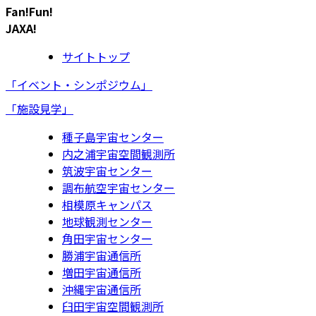
Fan!Fun!
JAXA!
サイトトップ
「イベント・シンポジウム」
「施設見学」
種子島宇宙センター
内之浦宇宙空間観測所
筑波宇宙センター
調布航空宇宙センター
相模原キャンパス
地球観測センター
角田宇宙センター
勝浦宇宙通信所
増田宇宙通信所
沖縄宇宙通信所
臼田宇宙空間観測所