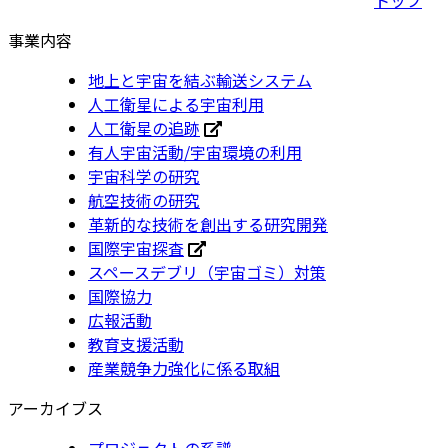
事業内容
地上と宇宙を結ぶ輸送システム
人工衛星による宇宙利用
人工衛星の追跡
有人宇宙活動/宇宙環境の利用
宇宙科学の研究
航空技術の研究
革新的な技術を創出する研究開発
国際宇宙探査
スペースデブリ（宇宙ゴミ）対策
国際協力
広報活動
教育支援活動
産業競争力強化に係る取組
アーカイブス
プロジェクトの系譜