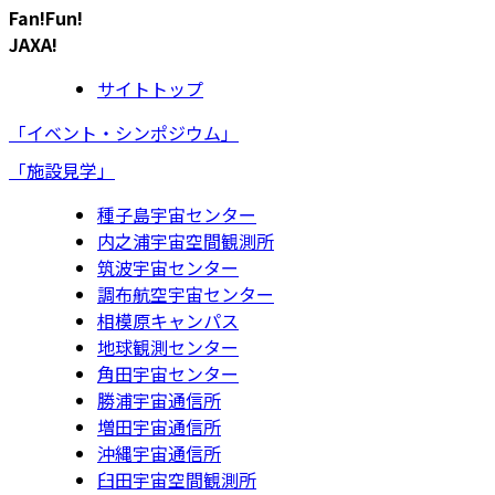
Fan!Fun!
JAXA!
サイトトップ
「イベント・シンポジウム」
「施設見学」
種子島宇宙センター
内之浦宇宙空間観測所
筑波宇宙センター
調布航空宇宙センター
相模原キャンパス
地球観測センター
角田宇宙センター
勝浦宇宙通信所
増田宇宙通信所
沖縄宇宙通信所
臼田宇宙空間観測所