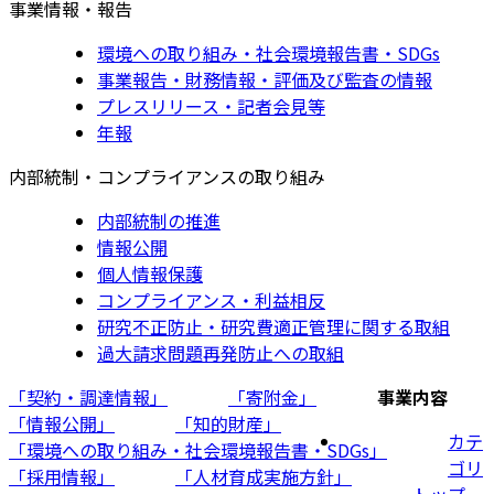
事業情報・報告
環境への取り組み・社会環境報告書・SDGs
事業報告・財務情報・評価及び監査の情報
プレスリリース・記者会見等
年報
内部統制・コンプライアンスの取り組み
内部統制の推進
情報公開
個人情報保護
コンプライアンス・利益相反
研究不正防止・研究費適正管理に関する取組
過大請求問題再発防止への取組
「契約・調達情報」
「寄附金」
事業内容
「情報公開」
「知的財産」
カテ
「環境への取り組み・社会環境報告書・SDGs」
ゴリ
「採用情報」
「人材育成実施方針」
トップ