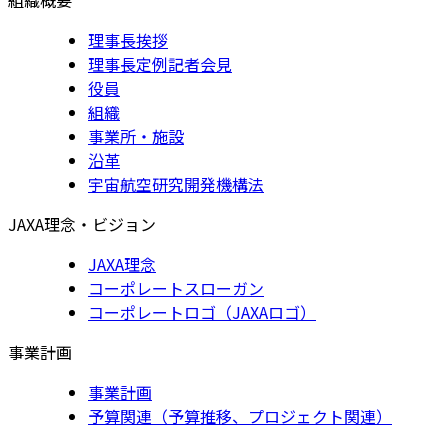
理事長挨拶
理事長定例記者会見
役員
組織
事業所・施設
沿革
宇宙航空研究開発機構法
JAXA理念・ビジョン
JAXA理念
コーポレートスローガン
コーポレートロゴ（JAXAロゴ）
事業計画
事業計画
予算関連（予算推移、プロジェクト関連）