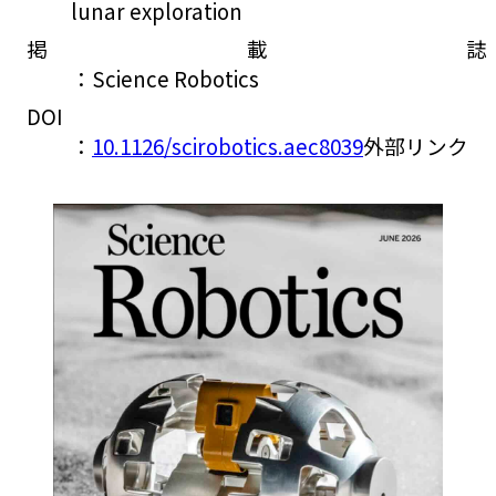
lunar exploration
掲載誌
：Science Robotics
DOI
：
10.1126/scirobotics.aec8039
外部リンク