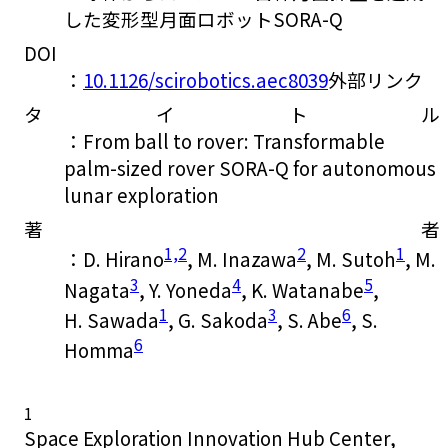
した変形型月面ロボットSORA-Q
DOI
：
10.1126/scirobotics.aec8039
外部リンク
タイトル
：From ball to rover: Transformable
palm-sized rover SORA-Q for autonomous
lunar exploration
著者
1,2
2
1
：D. Hirano
, M. Inazawa
, M. Sutoh
, M.
3
4
5
Nagata
, Y. Yoneda
, K. Watanabe
,
1
3
6
H. Sawada
, G. Sakoda
, S. Abe
, S.
6
Homma
1
Space Exploration Innovation Hub Center,