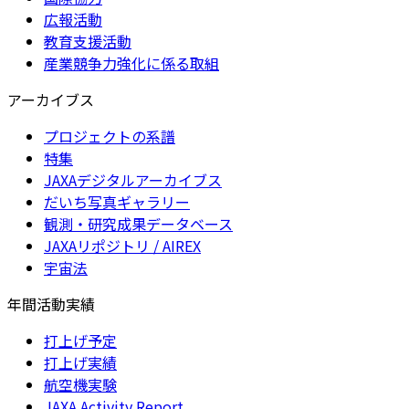
広報活動
教育支援活動
産業競争力強化に係る取組
アーカイブス
プロジェクトの系譜
特集
JAXAデジタルアーカイブス
だいち写真ギャラリー
観測・研究成果データベース
JAXAリポジトリ / AIREX
宇宙法
年間活動実績
打上げ予定
打上げ実績
航空機実験
JAXA Activity Report