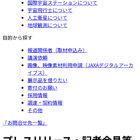
国際宇宙ステーションについて
宇宙飛行士について
人工衛星について
地球観測について
目的から探す
報道関係者（取材申込み）
講演依頼
画像、映像素材利用申請（JAXAデジタルアーカ
イブス）
展示品を借りたい
寄付のお願い
採用情報
調達・契約情報
その他
「お問合せ先一覧」