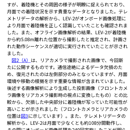
すが、着陸機とその周囲の様子が明瞭に捉えられており、
月面での着陸状況を示す貴重なデータとなりました。テレ
メトリデータの解析から、LEV-2がオンボード画像処理に
より月面で着陸機を正しく認識していたことも確認されま
した。また、オフライン画像解析の結果、LEV-2が着陸機
から約5.08m離れた位置から撮影したと推定され、計画さ
れた動作シーケンスが適切に実行されていたことが示され
ました。
図2（A）
は、リアカメラで撮影された画像で、今回新
たに公開するものです。通信途絶によるデータ欠損のた
め、復元されたのは左側部分のみとなっていますが、月面
環境や移動の根拠を示す重要な情報が含まれていました。
後述する画像解析により生成した投影画像（フロントカメ
ラ画像をリアカメラ撮影時の視点に変換したもの）との比
較から、欠損した中央部分に着陸機が写っていた可能性が
高いことが示されました（フロントカメラとリアカメラの
位置は
図3
に示しています）。また、テレメトリデータの
解析から、LEV-2は月面で少なくとも約108分間動作し、
その間にオンボード画像処理を240回実施したことが明ら