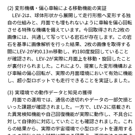
(2) 変形機構・偏心車輪による移動機能の実証
LEV-2は、球体形状から展開して走行形態へ変形する独
自の仕組みと、月面でも埋もれないように車輪を偏心回転
させる特殊な機構を備えています。今回取得された2枚の
画像には、共通して写っている岩石が存在します。この岩
石を基準に画像解析を行った結果、2枚の画像を取得する
間にLEV-2が約0.13m移動し、約180度旋回していること
が確認され、LEV-2が実際に月面上を移動・旋回したこと
が裏付けられました。これにより、提案した変形機構およ
び車輪の偏心回転が、実際の月面環境において有効に機能
し、超小型ロボットでも走行できることを実証しました。
(3) 実環境での動作データと知見の獲得
月面での運用では、通信の途切れやデータの一部欠損と
いった課題が確認されました。一方で、LEV-2に搭載され
た異常検知機能や自己回復機能が実際に動作し、不具合に
対して自律的に対応していたことも確認されました。これ
らの結果から、実際の宇宙環境で小型ロボットを運用する