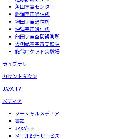
角田宇宙センター
勝浦宇宙通信所
増田宇宙通信所
沖縄宇宙通信所
臼田宇宙空間観測所
大樹航空宇宙実験場
能代ロケット実験場
ライブラリ
カウントダウン
JAXA TV
メディア
ソーシャルメディア
書籍
JAXA's +
メール配信サービス