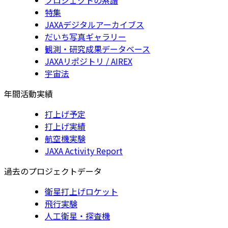
特集
JAXAデジタルアーカイブス
だいち写真ギャラリー
観測・研究成果データベース
JAXAリポジトリ / AIREX
宇宙法
年間活動実績
打上げ予定
打上げ実績
航空機実験
JAXA Activity Report
過去のプロジェクトデータ
衛星打上げロケット
飛行実験
人工衛星・探査機