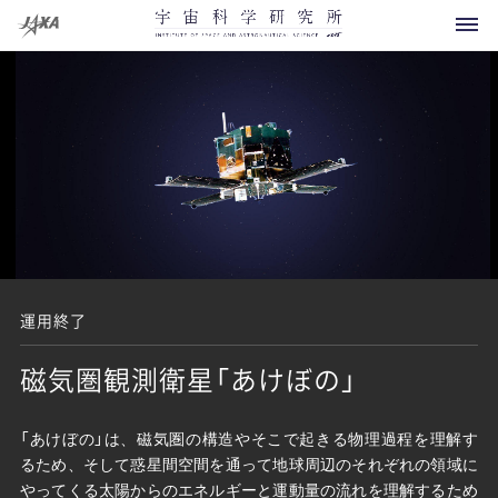
科学衛星・探査機
運用中
開発中
運用終了
将来計画
お知らせ
運用終了
磁気圏観測衛星「あけぼの」
イベント
概要
その他
「あけぼの」は、磁気圏の構造やそこで起きる物理過程を理解す
打上げ用ロケット
メディアの方へ
研究領域マップ
るため、そして惑星間空間を通って地球周辺のそれぞれの領域に
やってくる太陽からのエネルギーと運動量の流れを理解するため
観測ロケット
よくあるご質問
所長より