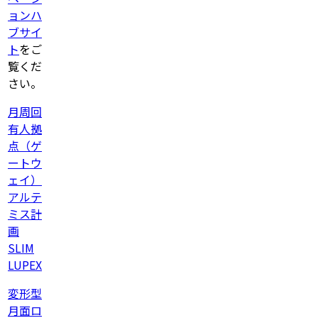
ョンハ
ブサイ
ト
をご
覧くだ
さい。
月周回
有人拠
点（ゲ
ートウ
ェイ）
アルテ
ミス計
画
SLIM
LUPEX
変形型
月面ロ