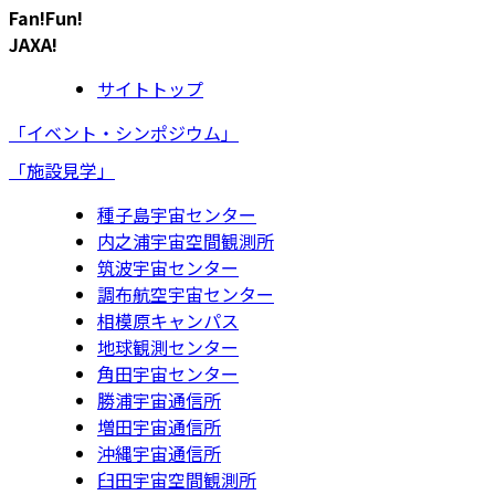
Fan!Fun!
JAXA!
サイトトップ
「イベント・シンポジウム」
「施設見学」
種子島宇宙センター
内之浦宇宙空間観測所
筑波宇宙センター
調布航空宇宙センター
相模原キャンパス
地球観測センター
角田宇宙センター
勝浦宇宙通信所
増田宇宙通信所
沖縄宇宙通信所
臼田宇宙空間観測所