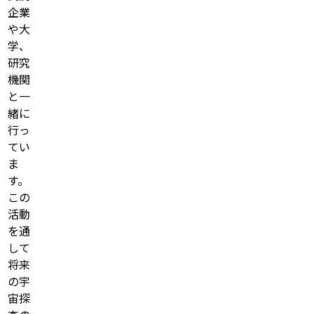
企業
や大
学、
研究
機関
と一
緒に
行っ
てい
ま
す。
この
活動
を通
して
将来
の宇
宙探