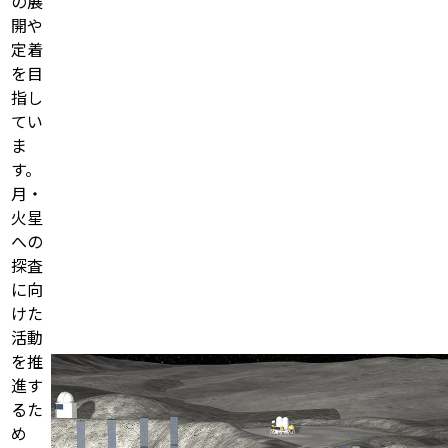
の展
開や
定着
を目
指し
てい
ま
す。
月・
火星
への
探査
に向
けた
活動
を推
進す
るた
め