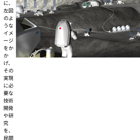
に、
左図
のよ
うな
イメ
ージ
をか
か
げ、
その
実現
に必
要な
技術
開発
や研
究
を、
民間