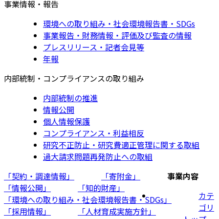
事業情報・報告
環境への取り組み・社会環境報告書・SDGs
事業報告・財務情報・評価及び監査の情報
プレスリリース・記者会見等
年報
内部統制・コンプライアンスの取り組み
内部統制の推進
情報公開
個人情報保護
コンプライアンス・利益相反
研究不正防止・研究費適正管理に関する取組
過大請求問題再発防止への取組
「契約・調達情報」
「寄附金」
事業内容
「情報公開」
「知的財産」
カテ
「環境への取り組み・社会環境報告書・SDGs」
ゴリ
「採用情報」
「人材育成実施方針」
トップ