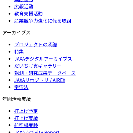
広報活動
教育支援活動
産業競争力強化に係る取組
アーカイブス
プロジェクトの系譜
特集
JAXAデジタルアーカイブス
だいち写真ギャラリー
観測・研究成果データベース
JAXAリポジトリ / AIREX
宇宙法
年間活動実績
打上げ予定
打上げ実績
航空機実験
JAXA Activity Report