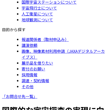
国際宇宙ステーションについて
宇宙飛行士について
人工衛星について
地球観測について
目的から探す
報道関係者（取材申込み）
講演依頼
画像、映像素材利用申請（JAXAデジタルアーカ
イブス）
展示品を借りたい
寄付のお願い
採用情報
調達・契約情報
その他
「お問合せ先一覧」