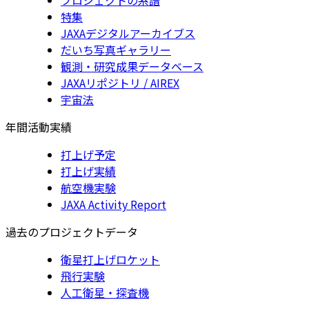
特集
JAXAデジタルアーカイブス
だいち写真ギャラリー
観測・研究成果データベース
JAXAリポジトリ / AIREX
宇宙法
年間活動実績
打上げ予定
打上げ実績
航空機実験
JAXA Activity Report
過去のプロジェクトデータ
衛星打上げロケット
飛行実験
人工衛星・探査機