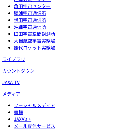
角田宇宙センター
勝浦宇宙通信所
増田宇宙通信所
沖縄宇宙通信所
臼田宇宙空間観測所
大樹航空宇宙実験場
能代ロケット実験場
ライブラリ
カウントダウン
JAXA TV
メディア
ソーシャルメディア
書籍
JAXA's +
メール配信サービス