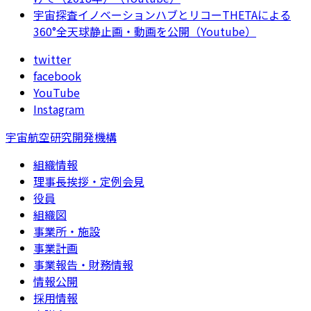
宇宙探査イノベーションハブとリコーTHETAによる
360°全天球静止画・動画を公開（Youtube）
twitter
facebook
YouTube
Instagram
宇宙航空研究開発機構
組織情報
理事長挨拶・定例会見
役員
組織図
事業所・施設
事業計画
事業報告・財務情報
情報公開
採用情報