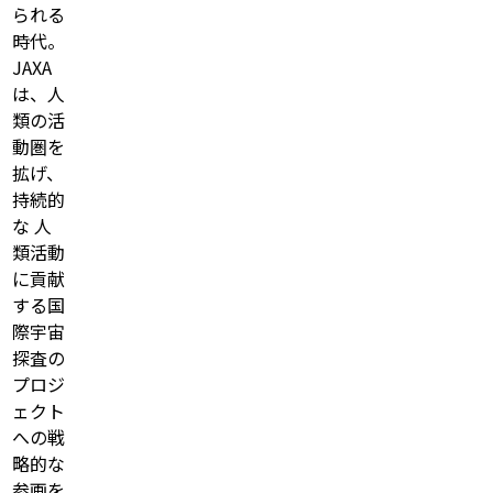
られる
時代。
JAXA
は、人
類の活
動圏を
拡げ、
持続的
な 人
類活動
に貢献
する国
際宇宙
探査の
プロジ
ェクト
への戦
略的な
参画を