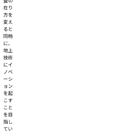
査の
在り
方を
変え
ると
同時
に、
地上
技術
にイ
ノベ
ーシ
ョン
を起
こす
こと
を目
指し
てい