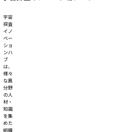
宇宙
探査
イノ
ベー
ショ
ンハ
ブ
は、
様々
な異
分野
の人
材・
知識
を集
めた
組織