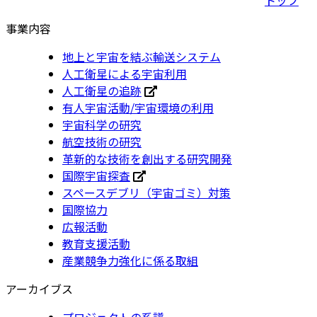
事業内容
地上と宇宙を結ぶ輸送システム
人工衛星による宇宙利用
人工衛星の追跡
有人宇宙活動/宇宙環境の利用
宇宙科学の研究
航空技術の研究
革新的な技術を創出する研究開発
国際宇宙探査
スペースデブリ（宇宙ゴミ）対策
国際協力
広報活動
教育支援活動
産業競争力強化に係る取組
アーカイブス
プロジェクトの系譜