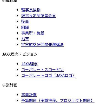
理事長挨拶
理事長定例記者会見
役員
組織
事業所・施設
沿革
宇宙航空研究開発機構法
JAXA理念・ビジョン
JAXA理念
コーポレートスローガン
コーポレートロゴ（JAXAロゴ）
事業計画
事業計画
予算関連（予算推移、プロジェクト関連）