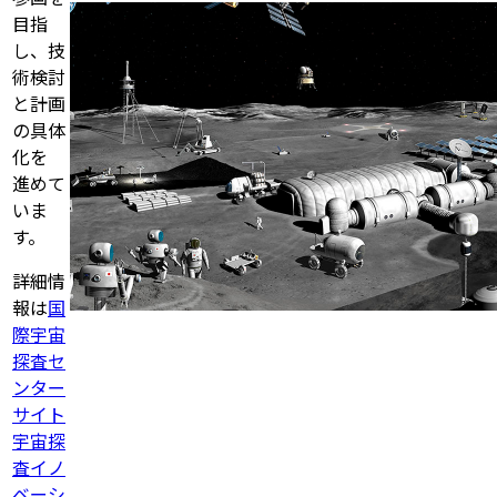
目指
し、技
術検討
と計画
の具体
化を
進めて
いま
す。
詳細情
報は
国
際宇宙
探査セ
ンター
サイト
宇宙探
査イノ
ベーシ