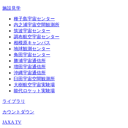
施設見学
種子島宇宙センター
内之浦宇宙空間観測所
筑波宇宙センター
調布航空宇宙センター
相模原キャンパス
地球観測センター
角田宇宙センター
勝浦宇宙通信所
増田宇宙通信所
沖縄宇宙通信所
臼田宇宙空間観測所
大樹航空宇宙実験場
能代ロケット実験場
ライブラリ
カウントダウン
JAXA TV