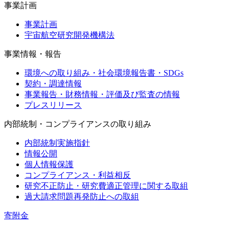
事業計画
事業計画
宇宙航空研究開発機構法
事業情報・報告
環境への取り組み・社会環境報告書・SDGs
契約・調達情報
事業報告・財務情報・評価及び監査の情報
プレスリリース
内部統制・コンプライアンスの取り組み
内部統制実施指針
情報公開
個人情報保護
コンプライアンス・利益相反
研究不正防止・研究費適正管理に関する取組
過大請求問題再発防止への取組
寄附金