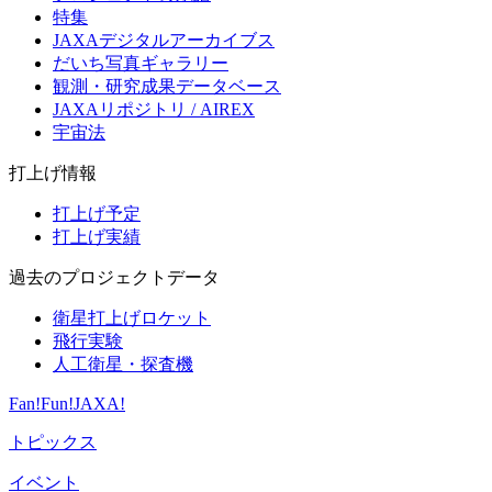
特集
JAXAデジタルアーカイブス
だいち写真ギャラリー
観測・研究成果データベース
JAXAリポジトリ / AIREX
宇宙法
打上げ情報
打上げ予定
打上げ実績
過去のプロジェクトデータ
衛星打上げロケット
飛行実験
人工衛星・探査機
Fan!Fun!JAXA!
トピックス
イベント