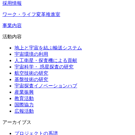
採用情報
ワーク・ライフ変革推進室
事業内容
活動内容
地上と宇宙を結ぶ輸送システム
宇宙環境の利用
人工衛星・探査機による貢献
宇宙科学・ 惑星探査の研究
航空技術の研究
基盤技術の研究
宇宙探査イノベーションハブ
産業振興
教育活動
国際協力
広報活動
アーカイブス
プロジェクトの系譜