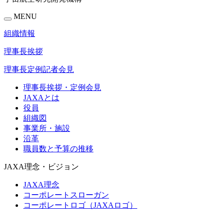
MENU
組織情報
理事長挨拶
理事長定例記者会見
理事長挨拶・定例会見
JAXAとは
役員
組織図
事業所・施設
沿革
職員数と予算の推移
JAXA理念・ビジョン
JAXA理念
コーポレートスローガン
コーポレートロゴ（JAXAロゴ）