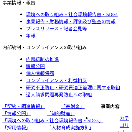
事業情報・報告
環境への取り組み・社会環境報告書・SDGs
事業報告・財務情報・評価及び監査の情報
プレスリリース・記者会見等
年報
内部統制・コンプライアンスの取り組み
内部統制の推進
情報公開
個人情報保護
コンプライアンス・利益相反
研究不正防止・研究費適正管理に関する取組
過大請求問題再発防止への取組
「契約・調達情報」
「寄附金」
事業内容
「情報公開」
「知的財産」
カテ
「環境への取り組み・社会環境報告書・SDGs」
ゴリ
「採用情報」
「人材育成実施方針」
トップ