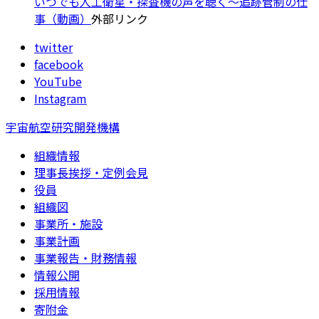
いつでも人工衛星・探査機の声を聴く～追跡管制の仕
事（動画）
外部リンク
twitter
facebook
YouTube
Instagram
宇宙航空研究開発機構
組織情報
理事長挨拶・定例会見
役員
組織図
事業所・施設
事業計画
事業報告・財務情報
情報公開
採用情報
寄附金