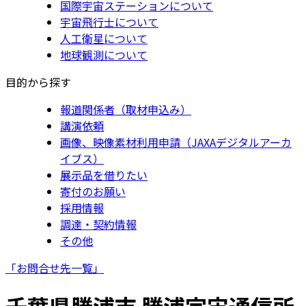
国際宇宙ステーションについて
宇宙飛行士について
人工衛星について
地球観測について
目的から探す
報道関係者（取材申込み）
講演依頼
画像、映像素材利用申請（JAXAデジタルアーカ
イブス）
展示品を借りたい
寄付のお願い
採用情報
調達・契約情報
その他
「お問合せ先一覧」