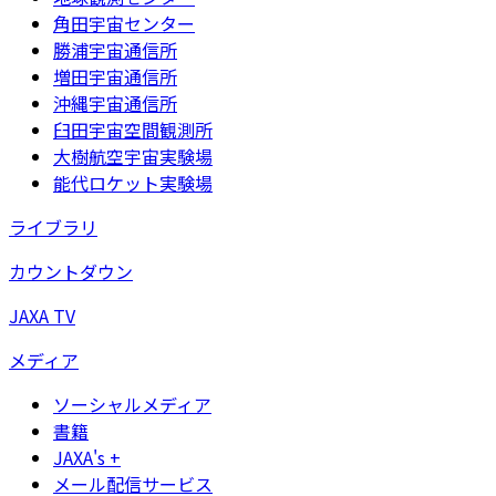
角田宇宙センター
勝浦宇宙通信所
増田宇宙通信所
沖縄宇宙通信所
臼田宇宙空間観測所
大樹航空宇宙実験場
能代ロケット実験場
ライブラリ
カウントダウン
JAXA TV
メディア
ソーシャルメディア
書籍
JAXA's +
メール配信サービス