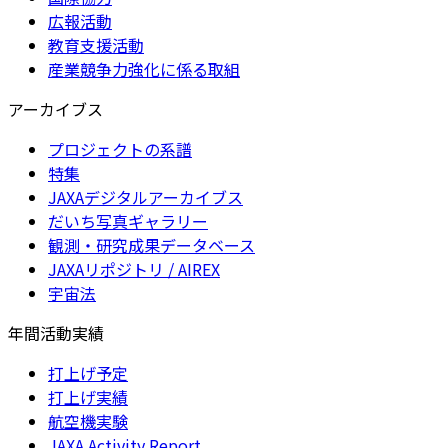
広報活動
教育支援活動
産業競争力強化に係る取組
アーカイブス
プロジェクトの系譜
特集
JAXAデジタルアーカイブス
だいち写真ギャラリー
観測・研究成果データベース
JAXAリポジトリ / AIREX
宇宙法
年間活動実績
打上げ予定
打上げ実績
航空機実験
JAXA Activity Report