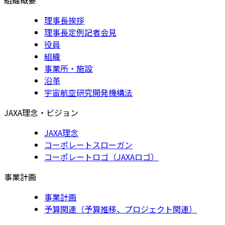
理事長挨拶
理事長定例記者会見
役員
組織
事業所・施設
沿革
宇宙航空研究開発機構法
JAXA理念・ビジョン
JAXA理念
コーポレートスローガン
コーポレートロゴ（JAXAロゴ）
事業計画
事業計画
予算関連（予算推移、プロジェクト関連）