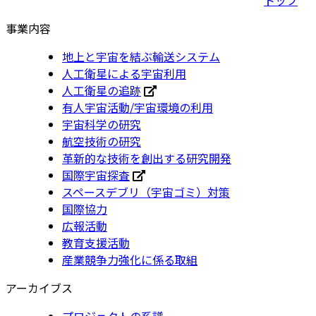
事業内容
地上と宇宙を結ぶ輸送システム
人工衛星による宇宙利用
人工衛星の追跡
有人宇宙活動/宇宙環境の利用
宇宙科学の研究
航空技術の研究
革新的な技術を創出する研究開発
国際宇宙探査
スペースデブリ（宇宙ゴミ）対策
国際協力
広報活動
教育支援活動
産業競争力強化に係る取組
アーカイブス
プロジェクトの系譜