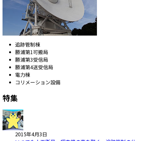
追跡管制棟
勝浦第1可搬局
勝浦第3受信局
勝浦第4送受信局
電力棟
コリメーション設備
特集
2015年4月3日