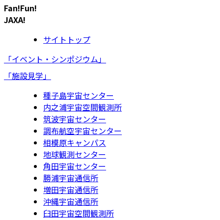
Fan!Fun!
JAXA!
サイトトップ
「イベント・シンポジウム」
「施設見学」
種子島宇宙センター
内之浦宇宙空間観測所
筑波宇宙センター
調布航空宇宙センター
相模原キャンパス
地球観測センター
角田宇宙センター
勝浦宇宙通信所
増田宇宙通信所
沖縄宇宙通信所
臼田宇宙空間観測所