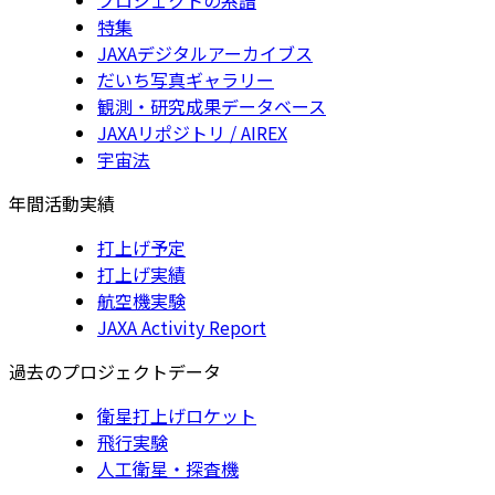
特集
JAXAデジタルアーカイブス
だいち写真ギャラリー
観測・研究成果データベース
JAXAリポジトリ / AIREX
宇宙法
年間活動実績
打上げ予定
打上げ実績
航空機実験
JAXA Activity Report
過去のプロジェクトデータ
衛星打上げロケット
飛行実験
人工衛星・探査機