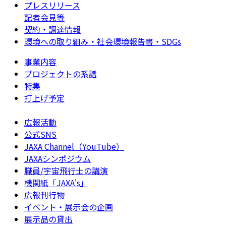
プレスリリース
記者会見等
契約・調達情報
環境への取り組み・社会環境報告書・SDGs
事業内容
プロジェクトの系譜
特集
打上げ予定
広報活動
公式SNS
JAXA Channel（YouTube）
JAXAシンポジウム
職員/宇宙飛行士の講演
機関紙「JAXA's」
広報刊行物
イベント・展示会の企画
展示品の貸出