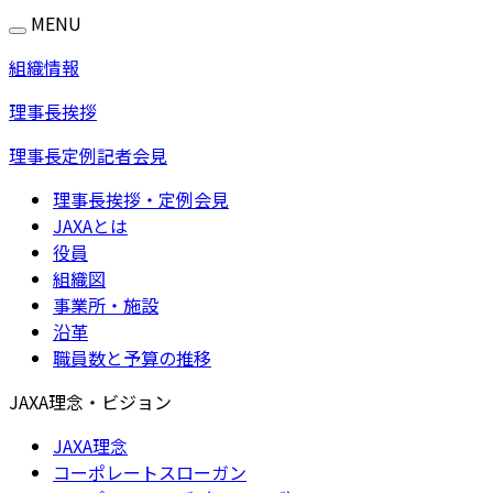
MENU
組織情報
理事長挨拶
理事長定例記者会見
理事長挨拶・定例会見
JAXAとは
役員
組織図
事業所・施設
沿革
職員数と予算の推移
JAXA理念・ビジョン
JAXA理念
コーポレートスローガン