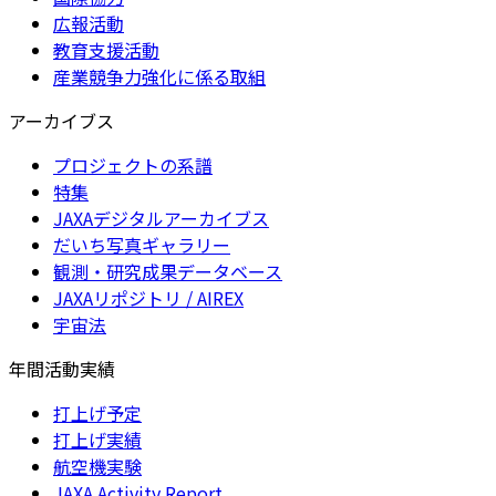
広報活動
教育支援活動
産業競争力強化に係る取組
アーカイブス
プロジェクトの系譜
特集
JAXAデジタルアーカイブス
だいち写真ギャラリー
観測・研究成果データベース
JAXAリポジトリ / AIREX
宇宙法
年間活動実績
打上げ予定
打上げ実績
航空機実験
JAXA Activity Report