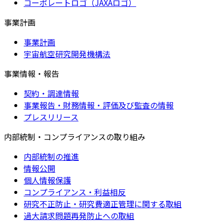
コーポレートロゴ（JAXAロゴ）
事業計画
事業計画
宇宙航空研究開発機構法
事業情報・報告
契約・調達情報
事業報告・財務情報・評価及び監査の情報
プレスリリース
内部統制・コンプライアンスの取り組み
内部統制の推進
情報公開
個人情報保護
コンプライアンス・利益相反
研究不正防止・研究費適正管理に関する取組
過大請求問題再発防止への取組