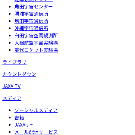
角田宇宙センター
勝浦宇宙通信所
増田宇宙通信所
沖縄宇宙通信所
臼田宇宙空間観測所
大樹航空宇宙実験場
能代ロケット実験場
ライブラリ
カウントダウン
JAXA TV
メディア
ソーシャルメディア
書籍
JAXA's +
メール配信サービス