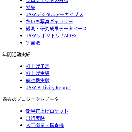
特集
JAXAデジタルアーカイブス
だいち写真ギャラリー
観測・研究成果データベース
JAXAリポジトリ / AIREX
宇宙法
年間活動実績
打上げ予定
打上げ実績
航空機実験
JAXA Activity Report
過去のプロジェクトデータ
衛星打上げロケット
飛行実験
人工衛星・探査機