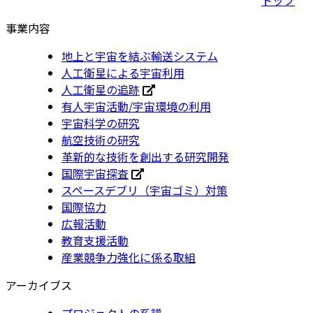
事業内容
地上と宇宙を結ぶ輸送システム
人工衛星による宇宙利用
人工衛星の追跡
有人宇宙活動/宇宙環境の利用
宇宙科学の研究
航空技術の研究
革新的な技術を創出する研究開発
国際宇宙探査
スペースデブリ（宇宙ゴミ）対策
国際協力
広報活動
教育支援活動
産業競争力強化に係る取組
アーカイブス
プロジェクトの系譜