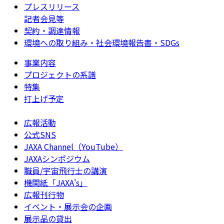
プレスリリース
記者会見等
契約・調達情報
環境への取り組み・社会環境報告書・SDGs
事業内容
プロジェクトの系譜
特集
打上げ予定
広報活動
公式SNS
JAXA Channel（YouTube）
JAXAシンポジウム
職員/宇宙飛行士の講演
機関紙「JAXA's」
広報刊行物
イベント・展示会の企画
展示品の貸出