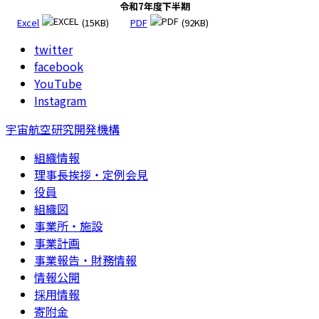
令和7年度下半期
Excel
(15KB)
PDF
(92KB)
twitter
facebook
YouTube
Instagram
宇宙航空研究開発機構
組織情報
理事長挨拶・定例会見
役員
組織図
事業所・施設
事業計画
事業報告・財務情報
情報公開
採用情報
寄附金