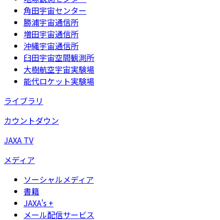
角田宇宙センター
勝浦宇宙通信所
増田宇宙通信所
沖縄宇宙通信所
臼田宇宙空間観測所
大樹航空宇宙実験場
能代ロケット実験場
ライブラリ
カウントダウン
JAXA TV
メディア
ソーシャルメディア
書籍
JAXA's +
メール配信サービス