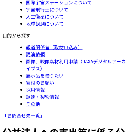
国際宇宙ステーションについて
宇宙飛行士について
人工衛星について
地球観測について
目的から探す
報道関係者（取材申込み）
講演依頼
画像、映像素材利用申請（JAXAデジタルアーカ
イブス）
展示品を借りたい
寄付のお願い
採用情報
調達・契約情報
その他
「お問合せ先一覧」