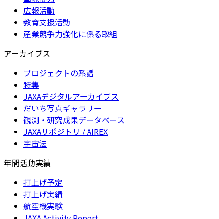
広報活動
教育支援活動
産業競争力強化に係る取組
アーカイブス
プロジェクトの系譜
特集
JAXAデジタルアーカイブス
だいち写真ギャラリー
観測・研究成果データベース
JAXAリポジトリ / AIREX
宇宙法
年間活動実績
打上げ予定
打上げ実績
航空機実験
JAXA Activity Report