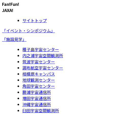
Fan!Fun!
JAXA!
サイトトップ
「イベント・シンポジウム」
「施設見学」
種子島宇宙センター
内之浦宇宙空間観測所
筑波宇宙センター
調布航空宇宙センター
相模原キャンパス
地球観測センター
角田宇宙センター
勝浦宇宙通信所
増田宇宙通信所
沖縄宇宙通信所
臼田宇宙空間観測所