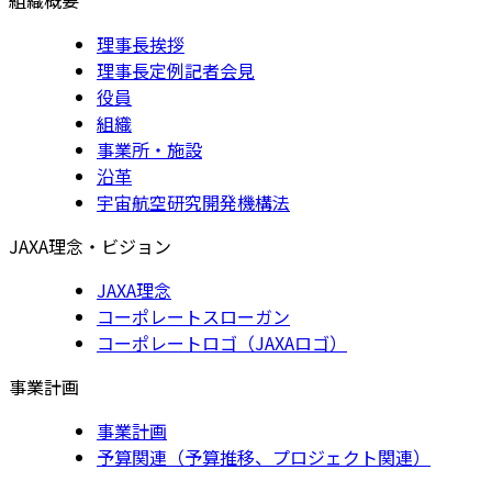
理事長挨拶
理事長定例記者会見
役員
組織
事業所・施設
沿革
宇宙航空研究開発機構法
JAXA理念・ビジョン
JAXA理念
コーポレートスローガン
コーポレートロゴ（JAXAロゴ）
事業計画
事業計画
予算関連（予算推移、プロジェクト関連）