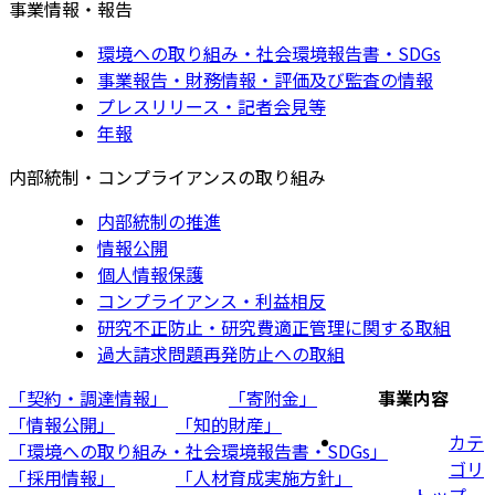
事業情報・報告
環境への取り組み・社会環境報告書・SDGs
事業報告・財務情報・評価及び監査の情報
プレスリリース・記者会見等
年報
内部統制・コンプライアンスの取り組み
内部統制の推進
情報公開
個人情報保護
コンプライアンス・利益相反
研究不正防止・研究費適正管理に関する取組
過大請求問題再発防止への取組
「契約・調達情報」
「寄附金」
事業内容
「情報公開」
「知的財産」
カテ
「環境への取り組み・社会環境報告書・SDGs」
ゴリ
「採用情報」
「人材育成実施方針」
トップ