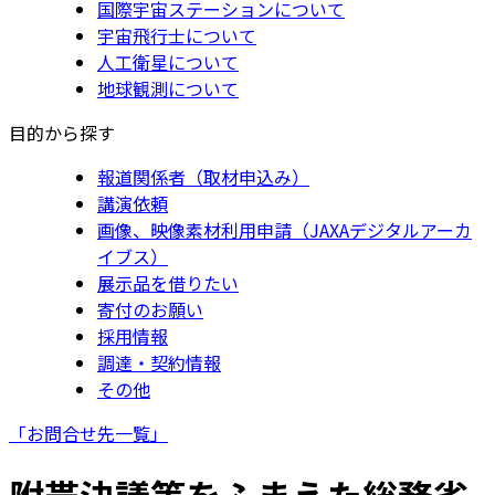
国際宇宙ステーションについて
宇宙飛行士について
人工衛星について
地球観測について
目的から探す
報道関係者（取材申込み）
講演依頼
画像、映像素材利用申請（JAXAデジタルアーカ
イブス）
展示品を借りたい
寄付のお願い
採用情報
調達・契約情報
その他
「お問合せ先一覧」