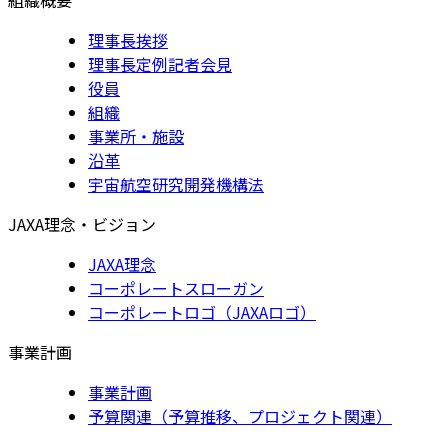
理事長挨拶
理事長定例記者会見
役員
組織
事業所・施設
沿革
宇宙航空研究開発機構法
JAXA理念・ビジョン
JAXA理念
コーポレートスローガン
コーポレートロゴ（JAXAロゴ）
事業計画
事業計画
予算関連（予算推移、プロジェクト関連）