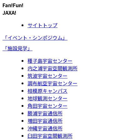
Fan!Fun!
JAXA!
サイトトップ
「イベント・シンポジウム」
「施設見学」
種子島宇宙センター
内之浦宇宙空間観測所
筑波宇宙センター
調布航空宇宙センター
相模原キャンパス
地球観測センター
角田宇宙センター
勝浦宇宙通信所
増田宇宙通信所
沖縄宇宙通信所
臼田宇宙空間観測所