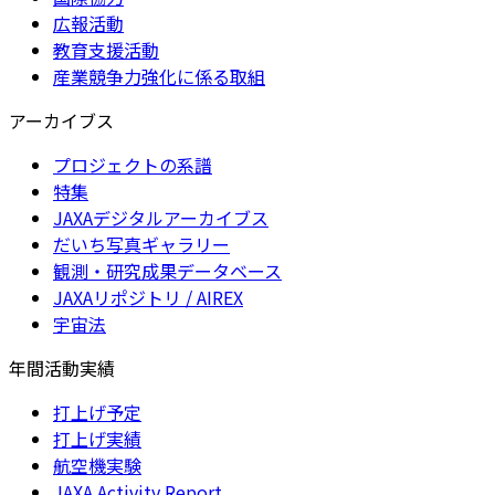
広報活動
教育支援活動
産業競争力強化に係る取組
アーカイブス
プロジェクトの系譜
特集
JAXAデジタルアーカイブス
だいち写真ギャラリー
観測・研究成果データベース
JAXAリポジトリ / AIREX
宇宙法
年間活動実績
打上げ予定
打上げ実績
航空機実験
JAXA Activity Report