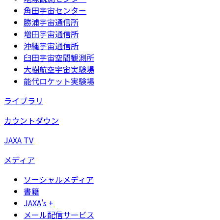
角田宇宙センター
勝浦宇宙通信所
増田宇宙通信所
沖縄宇宙通信所
臼田宇宙空間観測所
大樹航空宇宙実験場
能代ロケット実験場
ライブラリ
カウントダウン
JAXA TV
メディア
ソーシャルメディア
書籍
JAXA's +
メール配信サービス