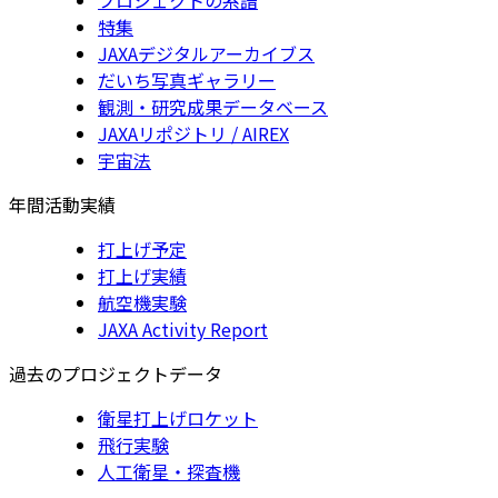
特集
JAXAデジタルアーカイブス
だいち写真ギャラリー
観測・研究成果データベース
JAXAリポジトリ / AIREX
宇宙法
年間活動実績
打上げ予定
打上げ実績
航空機実験
JAXA Activity Report
過去のプロジェクトデータ
衛星打上げロケット
飛行実験
人工衛星・探査機