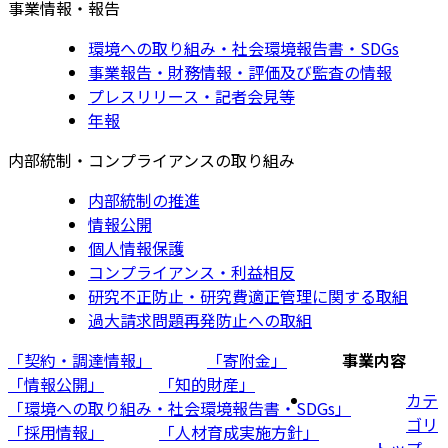
事業情報・報告
環境への取り組み・社会環境報告書・SDGs
事業報告・財務情報・評価及び監査の情報
プレスリリース・記者会見等
年報
内部統制・コンプライアンスの取り組み
内部統制の推進
情報公開
個人情報保護
コンプライアンス・利益相反
研究不正防止・研究費適正管理に関する取組
過大請求問題再発防止への取組
「契約・調達情報」
「寄附金」
事業内容
「情報公開」
「知的財産」
カテ
「環境への取り組み・社会環境報告書・SDGs」
ゴリ
「採用情報」
「人材育成実施方針」
トップ