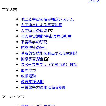
事業内容
地上と宇宙を結ぶ輸送システム
人工衛星による宇宙利用
人工衛星の追跡
有人宇宙活動/宇宙環境の利用
宇宙科学の研究
航空技術の研究
革新的な技術を創出する研究開発
国際宇宙探査
スペースデブリ（宇宙ゴミ）対策
国際協力
広報活動
教育支援活動
産業競争力強化に係る取組
アーカイブス
プロジェクトの系譜