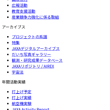
広報活動
教育支援活動
産業競争力強化に係る取組
アーカイブス
プロジェクトの系譜
特集
JAXAデジタルアーカイブス
だいち写真ギャラリー
観測・研究成果データベース
JAXAリポジトリ / AIREX
宇宙法
年間活動実績
打上げ予定
打上げ実績
航空機実験
JAXA Activity Report