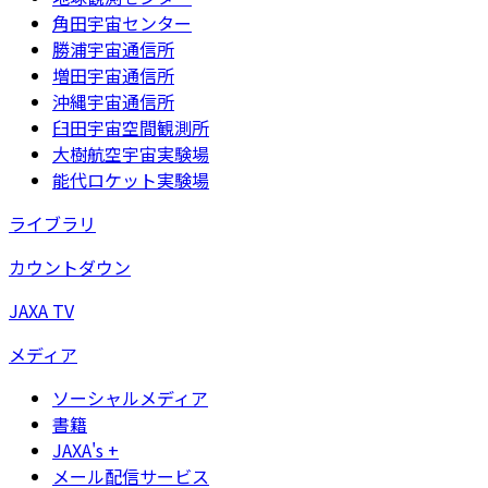
角田宇宙センター
勝浦宇宙通信所
増田宇宙通信所
沖縄宇宙通信所
臼田宇宙空間観測所
大樹航空宇宙実験場
能代ロケット実験場
ライブラリ
カウントダウン
JAXA TV
メディア
ソーシャルメディア
書籍
JAXA's +
メール配信サービス