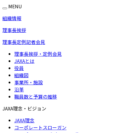
MENU
組織情報
理事長挨拶
理事長定例記者会見
理事長挨拶・定例会見
JAXAとは
役員
組織図
事業所・施設
沿革
職員数と予算の推移
JAXA理念・ビジョン
JAXA理念
コーポレートスローガン