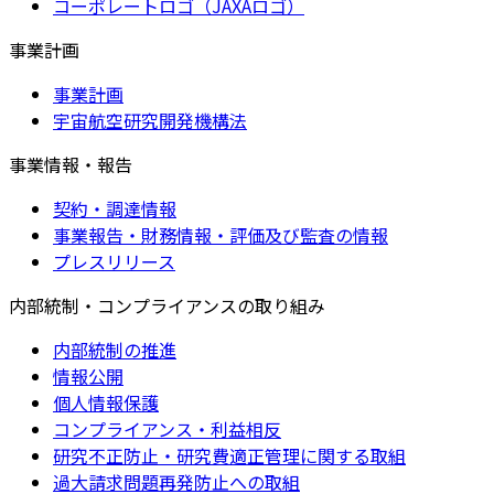
コーポレートロゴ（JAXAロゴ）
事業計画
事業計画
宇宙航空研究開発機構法
事業情報・報告
契約・調達情報
事業報告・財務情報・評価及び監査の情報
プレスリリース
内部統制・コンプライアンスの取り組み
内部統制の推進
情報公開
個人情報保護
コンプライアンス・利益相反
研究不正防止・研究費適正管理に関する取組
過大請求問題再発防止への取組