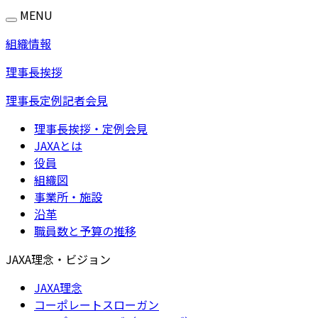
MENU
組織情報
理事長挨拶
理事長定例記者会見
理事長挨拶・定例会見
JAXAとは
役員
組織図
事業所・施設
沿革
職員数と予算の推移
JAXA理念・ビジョン
JAXA理念
コーポレートスローガン