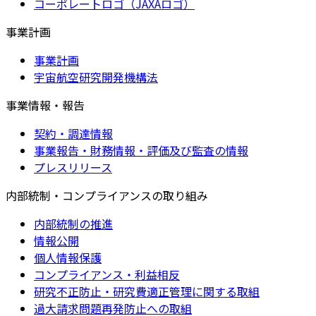
コーポレートロゴ（JAXAロゴ）
事業計画
事業計画
宇宙航空研究開発機構法
事業情報・報告
契約・調達情報
事業報告・財務情報・評価及び監査の情報
プレスリリース
内部統制・コンプライアンスの取り組み
内部統制の推進
情報公開
個人情報保護
コンプライアンス・利益相反
研究不正防止・研究費適正管理に関する取組
過大請求問題再発防止への取組