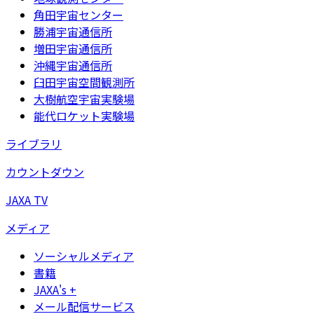
角田宇宙センター
勝浦宇宙通信所
増田宇宙通信所
沖縄宇宙通信所
臼田宇宙空間観測所
大樹航空宇宙実験場
能代ロケット実験場
ライブラリ
カウントダウン
JAXA TV
メディア
ソーシャルメディア
書籍
JAXA's +
メール配信サービス