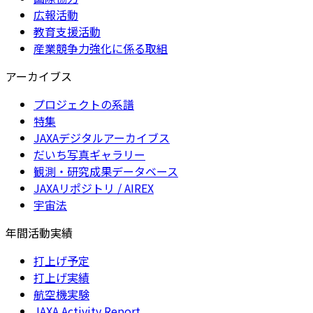
広報活動
教育支援活動
産業競争力強化に係る取組
アーカイブス
プロジェクトの系譜
特集
JAXAデジタルアーカイブス
だいち写真ギャラリー
観測・研究成果データベース
JAXAリポジトリ / AIREX
宇宙法
年間活動実績
打上げ予定
打上げ実績
航空機実験
JAXA Activity Report