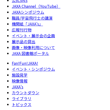
公式SNS
JAXA Channel（YouTube）
JAXAシンポジウム
職員/宇宙飛行士の講演
機関紙「JAXA's」
広報刊行物
イベント・展示会の企画
展示品の貸出
画像・映像利用について
JAXA 図書館ポータル
Fan!Fun!JAXA!
イベント・シンポジウム
施設見学
映像情報
JAXA's
カウントダウン
ライブラリ
トピックス