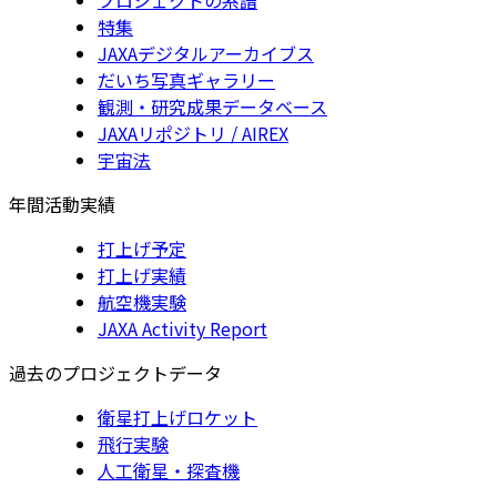
特集
JAXAデジタルアーカイブス
だいち写真ギャラリー
観測・研究成果データベース
JAXAリポジトリ / AIREX
宇宙法
年間活動実績
打上げ予定
打上げ実績
航空機実験
JAXA Activity Report
過去のプロジェクトデータ
衛星打上げロケット
飛行実験
人工衛星・探査機