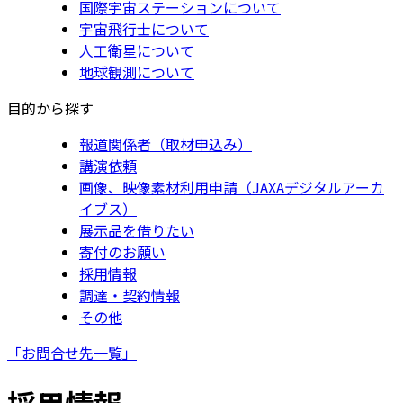
国際宇宙ステーションについて
宇宙飛行士について
人工衛星について
地球観測について
目的から探す
報道関係者（取材申込み）
講演依頼
画像、映像素材利用申請（JAXAデジタルアーカ
イブス）
展示品を借りたい
寄付のお願い
採用情報
調達・契約情報
その他
「お問合せ先一覧」