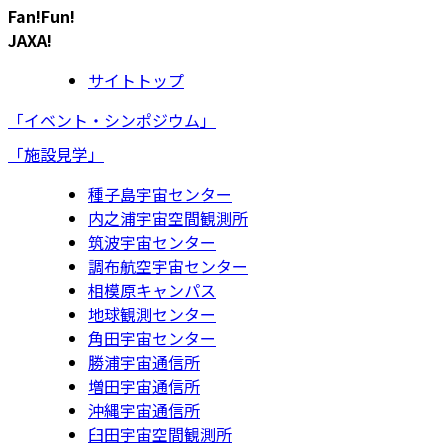
Fan!Fun!
JAXA!
サイトトップ
「イベント・シンポジウム」
「施設見学」
種子島宇宙センター
内之浦宇宙空間観測所
筑波宇宙センター
調布航空宇宙センター
相模原キャンパス
地球観測センター
角田宇宙センター
勝浦宇宙通信所
増田宇宙通信所
沖縄宇宙通信所
臼田宇宙空間観測所