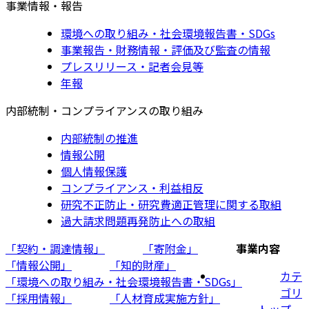
事業情報・報告
環境への取り組み・社会環境報告書・SDGs
事業報告・財務情報・評価及び監査の情報
プレスリリース・記者会見等
年報
内部統制・コンプライアンスの取り組み
内部統制の推進
情報公開
個人情報保護
コンプライアンス・利益相反
研究不正防止・研究費適正管理に関する取組
過大請求問題再発防止への取組
「契約・調達情報」
「寄附金」
事業内容
「情報公開」
「知的財産」
カテ
「環境への取り組み・社会環境報告書・SDGs」
ゴリ
「採用情報」
「人材育成実施方針」
トップ