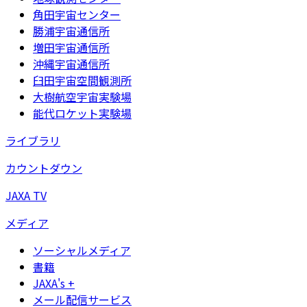
角田宇宙センター
勝浦宇宙通信所
増田宇宙通信所
沖縄宇宙通信所
臼田宇宙空間観測所
大樹航空宇宙実験場
能代ロケット実験場
ライブラリ
カウントダウン
JAXA TV
メディア
ソーシャルメディア
書籍
JAXA's +
メール配信サービス