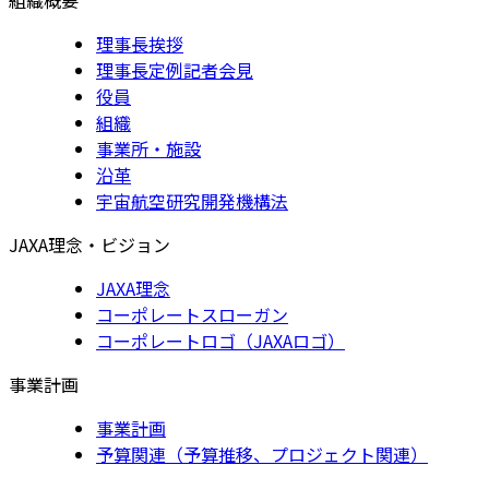
理事長挨拶
理事長定例記者会見
役員
組織
事業所・施設
沿革
宇宙航空研究開発機構法
JAXA理念・ビジョン
JAXA理念
コーポレートスローガン
コーポレートロゴ（JAXAロゴ）
事業計画
事業計画
予算関連（予算推移、プロジェクト関連）