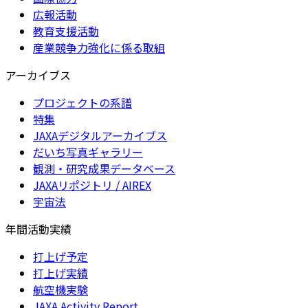
広報活動
教育支援活動
産業競争力強化に係る取組
アーカイブス
プロジェクトの系譜
特集
JAXAデジタルアーカイブス
だいち写真ギャラリー
観測・研究成果データベース
JAXAリポジトリ / AIREX
宇宙法
年間活動実績
打上げ予定
打上げ実績
航空機実験
JAXA Activity Report