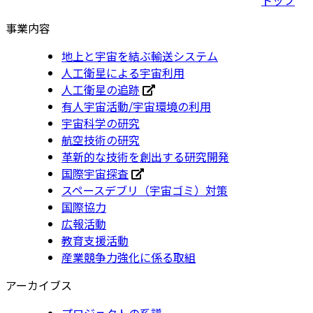
事業内容
地上と宇宙を結ぶ輸送システム
人工衛星による宇宙利用
人工衛星の追跡
有人宇宙活動/宇宙環境の利用
宇宙科学の研究
航空技術の研究
革新的な技術を創出する研究開発
国際宇宙探査
スペースデブリ（宇宙ゴミ）対策
国際協力
広報活動
教育支援活動
産業競争力強化に係る取組
アーカイブス
プロジェクトの系譜