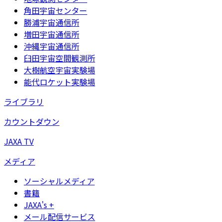
角田宇宙センター
勝浦宇宙通信所
増田宇宙通信所
沖縄宇宙通信所
臼田宇宙空間観測所
大樹航空宇宙実験場
能代ロケット実験場
ライブラリ
カウントダウン
JAXA TV
メディア
ソーシャルメディア
書籍
JAXA's +
メール配信サービス