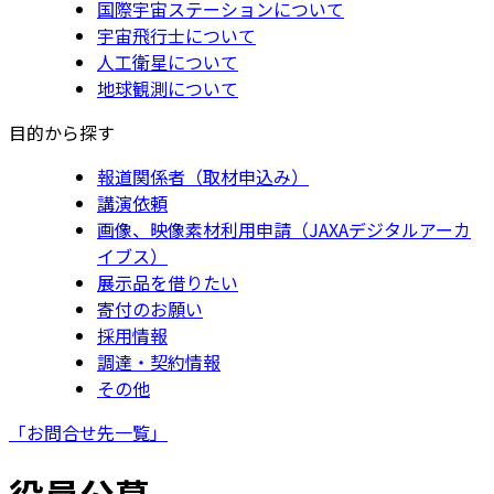
国際宇宙ステーションについて
宇宙飛行士について
人工衛星について
地球観測について
目的から探す
報道関係者（取材申込み）
講演依頼
画像、映像素材利用申請（JAXAデジタルアーカ
イブス）
展示品を借りたい
寄付のお願い
採用情報
調達・契約情報
その他
「お問合せ先一覧」