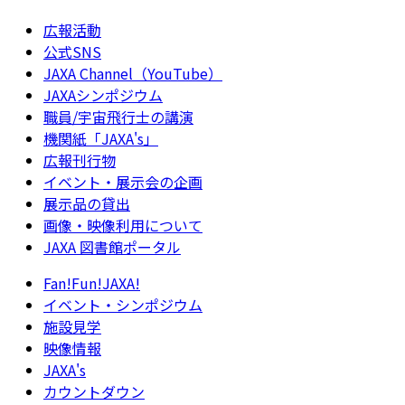
広報活動
公式SNS
JAXA Channel（YouTube）
JAXAシンポジウム
職員/宇宙飛行士の講演
機関紙「JAXA's」
広報刊行物
イベント・展示会の企画
展示品の貸出
画像・映像利用について
JAXA 図書館ポータル
Fan!Fun!JAXA!
イベント・シンポジウム
施設見学
映像情報
JAXA's
カウントダウン