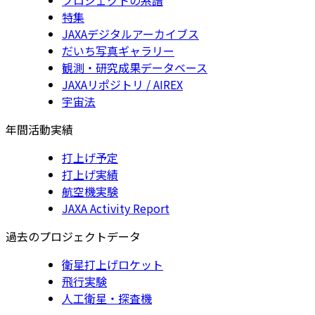
特集
JAXAデジタルアーカイブス
だいち写真ギャラリー
観測・研究成果データベース
JAXAリポジトリ / AIREX
宇宙法
年間活動実績
打上げ予定
打上げ実績
航空機実験
JAXA Activity Report
過去のプロジェクトデータ
衛星打上げロケット
飛行実験
人工衛星・探査機