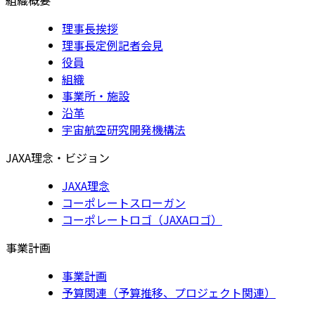
理事長挨拶
理事長定例記者会見
役員
組織
事業所・施設
沿革
宇宙航空研究開発機構法
JAXA理念・ビジョン
JAXA理念
コーポレートスローガン
コーポレートロゴ（JAXAロゴ）
事業計画
事業計画
予算関連（予算推移、プロジェクト関連）