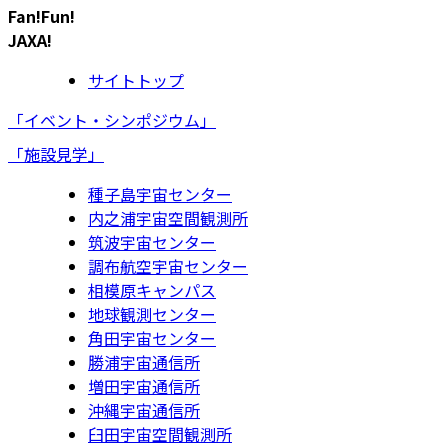
Fan!Fun!
JAXA!
サイトトップ
「イベント・シンポジウム」
「施設見学」
種子島宇宙センター
内之浦宇宙空間観測所
筑波宇宙センター
調布航空宇宙センター
相模原キャンパス
地球観測センター
角田宇宙センター
勝浦宇宙通信所
増田宇宙通信所
沖縄宇宙通信所
臼田宇宙空間観測所