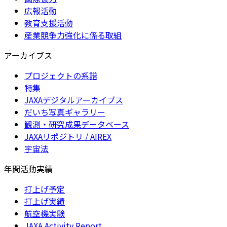
広報活動
教育支援活動
産業競争力強化に係る取組
アーカイブス
プロジェクトの系譜
特集
JAXAデジタルアーカイブス
だいち写真ギャラリー
観測・研究成果データベース
JAXAリポジトリ / AIREX
宇宙法
年間活動実績
打上げ予定
打上げ実績
航空機実験
JAXA Activity Report