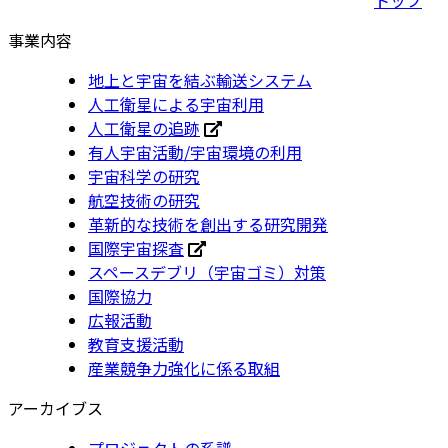
事業内容
地上と宇宙を結ぶ輸送システム
人工衛星による宇宙利用
人工衛星の追跡
有人宇宙活動/宇宙環境の利用
宇宙科学の研究
航空技術の研究
革新的な技術を創出する研究開発
国際宇宙探査
スペースデブリ（宇宙ゴミ）対策
国際協力
広報活動
教育支援活動
産業競争力強化に係る取組
アーカイブス
プロジェクトの系譜