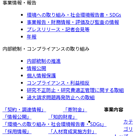
事業情報・報告
環境への取り組み・社会環境報告書・SDGs
事業報告・財務情報・評価及び監査の情報
プレスリリース・記者会見等
年報
内部統制・コンプライアンスの取り組み
内部統制の推進
情報公開
個人情報保護
コンプライアンス・利益相反
研究不正防止・研究費適正管理に関する取組
過大請求問題再発防止への取組
「契約・調達情報」
「寄附金」
事業内容
「情報公開」
「知的財産」
カテ
「環境への取り組み・社会環境報告書・SDGs」
ゴリ
「採用情報」
「人材育成実施方針」
トップ