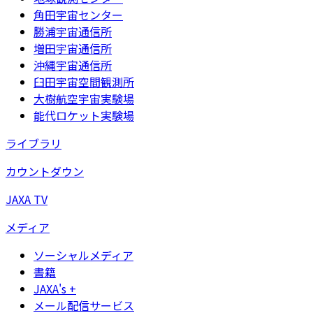
角田宇宙センター
勝浦宇宙通信所
増田宇宙通信所
沖縄宇宙通信所
臼田宇宙空間観測所
大樹航空宇宙実験場
能代ロケット実験場
ライブラリ
カウントダウン
JAXA TV
メディア
ソーシャルメディア
書籍
JAXA's +
メール配信サービス