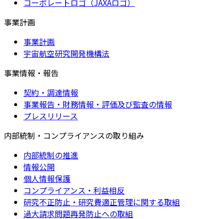
コーポレートロゴ（JAXAロゴ）
事業計画
事業計画
宇宙航空研究開発機構法
事業情報・報告
契約・調達情報
事業報告・財務情報・評価及び監査の情報
プレスリリース
内部統制・コンプライアンスの取り組み
内部統制の推進
情報公開
個人情報保護
コンプライアンス・利益相反
研究不正防止・研究費適正管理に関する取組
過大請求問題再発防止への取組