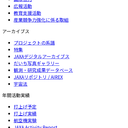
広報活動
教育支援活動
産業競争力強化に係る取組
アーカイブス
プロジェクトの系譜
特集
JAXAデジタルアーカイブス
だいち写真ギャラリー
観測・研究成果データベース
JAXAリポジトリ / AIREX
宇宙法
年間活動実績
打上げ予定
打上げ実績
航空機実験
JAXA Activity Report