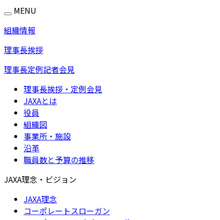
MENU
組織情報
理事長挨拶
理事長定例記者会見
理事長挨拶・定例会見
JAXAとは
役員
組織図
事業所・施設
沿革
職員数と予算の推移
JAXA理念・ビジョン
JAXA理念
コーポレートスローガン