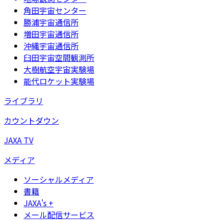
角田宇宙センター
勝浦宇宙通信所
増田宇宙通信所
沖縄宇宙通信所
臼田宇宙空間観測所
大樹航空宇宙実験場
能代ロケット実験場
ライブラリ
カウントダウン
JAXA TV
メディア
ソーシャルメディア
書籍
JAXA's +
メール配信サービス