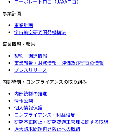
コーポレートロゴ（JAXAロゴ）
事業計画
事業計画
宇宙航空研究開発機構法
事業情報・報告
契約・調達情報
事業報告・財務情報・評価及び監査の情報
プレスリリース
内部統制・コンプライアンスの取り組み
内部統制の推進
情報公開
個人情報保護
コンプライアンス・利益相反
研究不正防止・研究費適正管理に関する取組
過大請求問題再発防止への取組