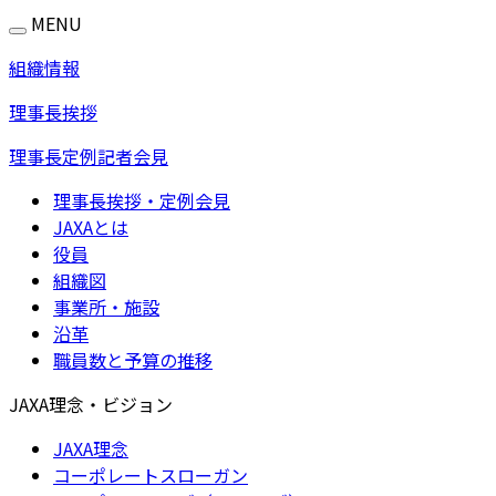
MENU
組織情報
理事長挨拶
理事長定例記者会見
理事長挨拶・定例会見
JAXAとは
役員
組織図
事業所・施設
沿革
職員数と予算の推移
JAXA理念・ビジョン
JAXA理念
コーポレートスローガン