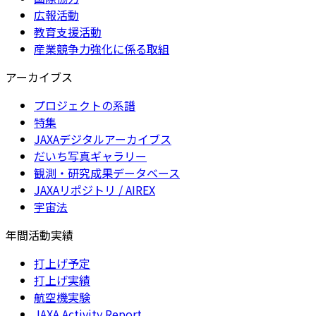
広報活動
教育支援活動
産業競争力強化に係る取組
アーカイブス
プロジェクトの系譜
特集
JAXAデジタルアーカイブス
だいち写真ギャラリー
観測・研究成果データベース
JAXAリポジトリ / AIREX
宇宙法
年間活動実績
打上げ予定
打上げ実績
航空機実験
JAXA Activity Report