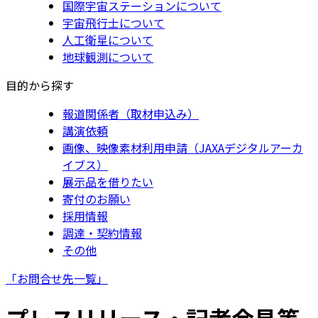
国際宇宙ステーションについて
宇宙飛行士について
人工衛星について
地球観測について
目的から探す
報道関係者（取材申込み）
講演依頼
画像、映像素材利用申請（JAXAデジタルアーカ
イブス）
展示品を借りたい
寄付のお願い
採用情報
調達・契約情報
その他
「お問合せ先一覧」