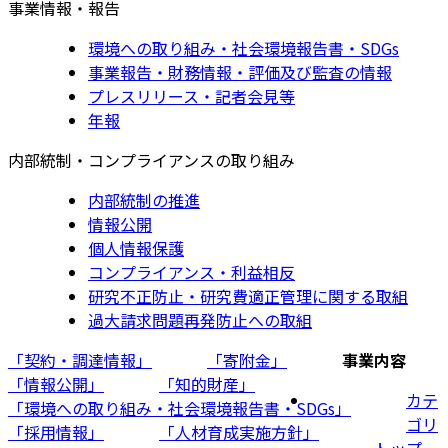
事業情報・報告
環境への取り組み・社会環境報告書・SDGs
事業報告・財務情報・評価及び監査の情報
プレスリリース・記者会見等
年報
内部統制・コンプライアンスの取り組み
内部統制の推進
情報公開
個人情報保護
コンプライアンス・利益相反
研究不正防止・研究費適正管理に関する取組
過大請求問題再発防止への取組
「契約・調達情報」
「寄附金」
事業内容
「情報公開」
「知的財産」
カテ
「環境への取り組み・社会環境報告書・SDGs」
ゴリ
「採用情報」
「人材育成実施方針」
トップ