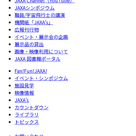
JAXA Channel（YouTube）
JAXAシンポジウム
職員/宇宙飛行士の講演
機関紙「JAXA's」
広報刊行物
イベント・展示会の企画
展示品の貸出
画像・映像利用について
JAXA 図書館ポータル
Fan!Fun!JAXA!
イベント・シンポジウム
施設見学
映像情報
JAXA's
カウントダウン
ライブラリ
トピックス