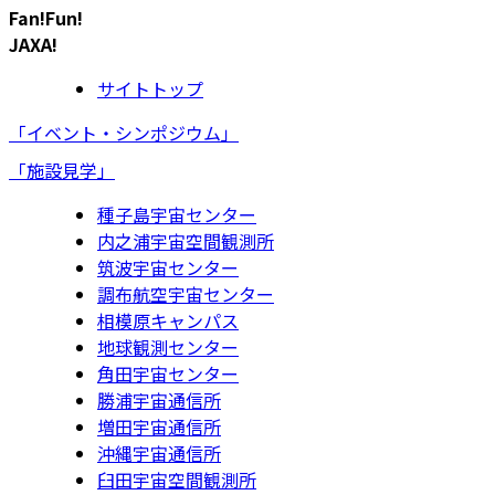
Fan!Fun!
JAXA!
サイトトップ
「イベント・シンポジウム」
「施設見学」
種子島宇宙センター
内之浦宇宙空間観測所
筑波宇宙センター
調布航空宇宙センター
相模原キャンパス
地球観測センター
角田宇宙センター
勝浦宇宙通信所
増田宇宙通信所
沖縄宇宙通信所
臼田宇宙空間観測所