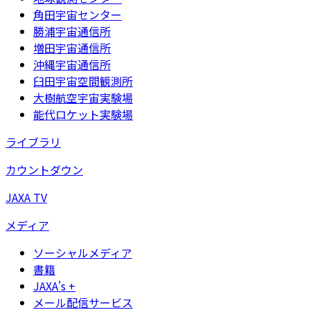
角田宇宙センター
勝浦宇宙通信所
増田宇宙通信所
沖縄宇宙通信所
臼田宇宙空間観測所
大樹航空宇宙実験場
能代ロケット実験場
ライブラリ
カウントダウン
JAXA TV
メディア
ソーシャルメディア
書籍
JAXA's +
メール配信サービス