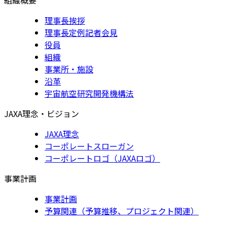
理事長挨拶
理事長定例記者会見
役員
組織
事業所・施設
沿革
宇宙航空研究開発機構法
JAXA理念・ビジョン
JAXA理念
コーポレートスローガン
コーポレートロゴ（JAXAロゴ）
事業計画
事業計画
予算関連（予算推移、プロジェクト関連）