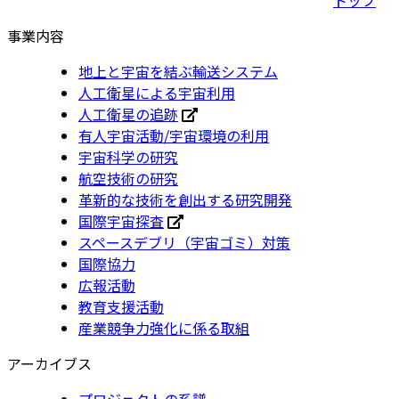
事業内容
地上と宇宙を結ぶ輸送システム
人工衛星による宇宙利用
人工衛星の追跡
有人宇宙活動/宇宙環境の利用
宇宙科学の研究
航空技術の研究
革新的な技術を創出する研究開発
国際宇宙探査
スペースデブリ（宇宙ゴミ）対策
国際協力
広報活動
教育支援活動
産業競争力強化に係る取組
アーカイブス
プロジェクトの系譜