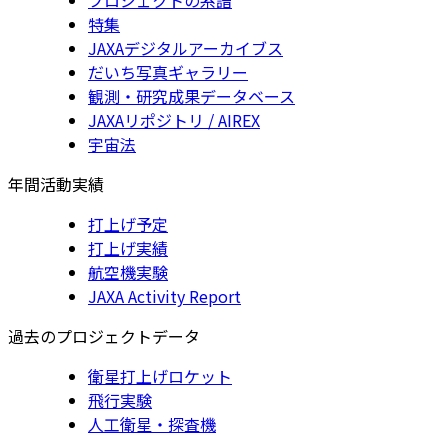
特集
JAXAデジタルアーカイブス
だいち写真ギャラリー
観測・研究成果データベース
JAXAリポジトリ / AIREX
宇宙法
年間活動実績
打上げ予定
打上げ実績
航空機実験
JAXA Activity Report
過去のプロジェクトデータ
衛星打上げロケット
飛行実験
人工衛星・探査機