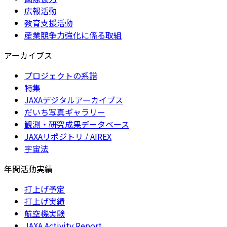
広報活動
教育支援活動
産業競争力強化に係る取組
アーカイブス
プロジェクトの系譜
特集
JAXAデジタルアーカイブス
だいち写真ギャラリー
観測・研究成果データベース
JAXAリポジトリ / AIREX
宇宙法
年間活動実績
打上げ予定
打上げ実績
航空機実験
JAXA Activity Report