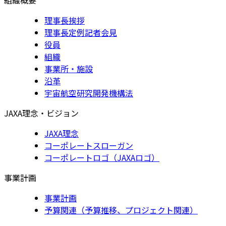
理事長挨拶
理事長定例記者会見
役員
組織
事業所・施設
沿革
宇宙航空研究開発機構法
JAXA理念・ビジョン
JAXA理念
コーポレートスローガン
コーポレートロゴ（JAXAロゴ）
事業計画
事業計画
予算関連（予算推移、プロジェクト関連）