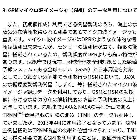
3. GPMマイクロ波イメージャ（GMI）のデータ利用について
また、初期値作成に利用できる衛星観測のうち、海上の水
蒸気分布情報を得られる測器であるマイクロ波イメージャも
重要です。マイクロ波イメージャはDPRのような立体的な情
報は観測出来ませんが、センサーの観測幅が広く、複数の衛
星に搭載されているため、観測頻度がDPRよりも高い特徴が
あります。気象庁では現在、地球全体を予測対象とした数値
予報システムである全球モデル（GSM）と日本周辺を対象
としてより細かい分解能で予測を行うMSMにおいて、JAXA
の水循環変動観測衛星「しずく」等に搭載されたマイクロ波
イメージャ観測データを利用しており、GSMとMSMの初期
値における水蒸気分布の解析精度の改善と予測精度の向上に
寄与しています。先般までJAXAとNASAの共同計画である
注4
TRMM
衛星搭載の同種の測器（TMI）のデータも利用し
ていましたが、2015年4月に運用終了となっています。GPM
主衛星搭載はTRMM衛星の後継と位置づけられており、TMI
と同種の測器であるGMIを利用することは、数値予報の精度