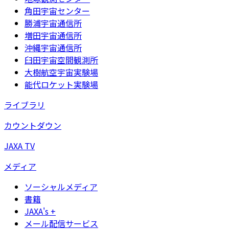
角田宇宙センター
勝浦宇宙通信所
増田宇宙通信所
沖縄宇宙通信所
臼田宇宙空間観測所
大樹航空宇宙実験場
能代ロケット実験場
ライブラリ
カウントダウン
JAXA TV
メディア
ソーシャルメディア
書籍
JAXA's +
メール配信サービス