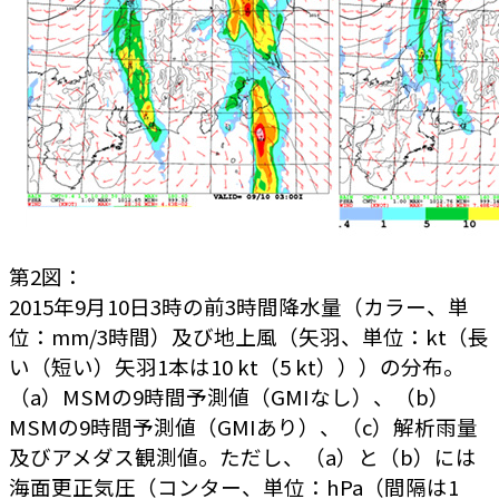
第2図：
2015年9月10日3時の前3時間降水量（カラー、単
位：mm/3時間）及び地上風（矢羽、単位：kt（長
い（短い）矢羽1本は10 kt（5 kt）））の分布。
（a）MSMの9時間予測値（GMIなし）、（b）
MSMの9時間予測値（GMIあり）、（c）解析雨量
及びアメダス観測値。ただし、（a）と（b）には
海面更正気圧（コンター、単位：hPa（間隔は1