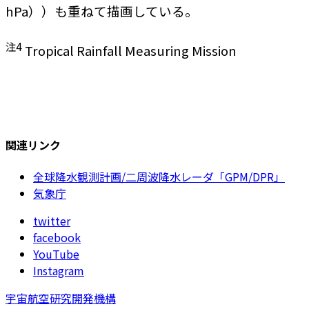
hPa））も重ねて描画している。
注4
Tropical Rainfall Measuring Mission
関連リンク
全球降水観測計画/二周波降水レーダ「GPM/DPR」
気象庁
twitter
facebook
YouTube
Instagram
宇宙航空研究開発機構