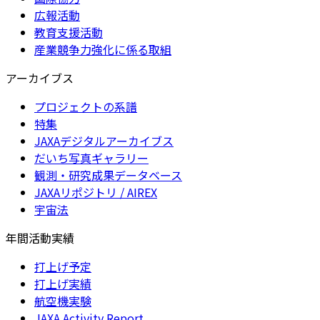
広報活動
教育支援活動
産業競争力強化に係る取組
アーカイブス
プロジェクトの系譜
特集
JAXAデジタルアーカイブス
だいち写真ギャラリー
観測・研究成果データベース
JAXAリポジトリ / AIREX
宇宙法
年間活動実績
打上げ予定
打上げ実績
航空機実験
JAXA Activity Report