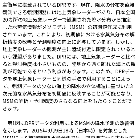
主衛星に搭載されているDPRです。現在、降水の分布を直接
観測できる観測測器には地上気象レーダーがあり、日本全国
20カ所の地上気象レーダーで観測された降水分布から推定
した水蒸気情報がメソモデル（MSM）の初期値作成に利用
されています。これにより、初期値における水蒸気分布の解
析精度の改善と予測精度の向上に寄与しています。しかし、
地上気象レーダーの観測が主に陸域付近に限定されていると
いう課題がありました。DPRには、地上気象レーダーと比べ
ると観測頻度は小さいものの、陸地から遠く離れた海上の観
測が可能であるという利点があります。このため、DPRデー
タを地上気象レーダーと同様の手法で利用することによっ
て、観測データの少ない海上の降水の立体構造に基づいた3
次元的な水蒸気分布を初期値に反映することが可能となり、
MSMの解析・予測精度のさらなる向上をもたらすことがで
きます。
第1図にDPRデータの利用によるMSMの降水予測の改善例
を示します。2015年9月9日18時（日本時）を対象とした
MSMによる前3時間降水量予測では、関東地方から東北地方