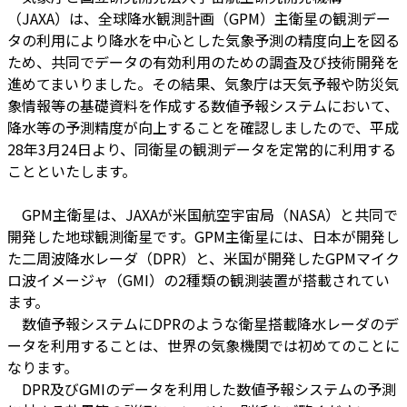
（JAXA）は、全球降水観測計画（GPM）主衛星の観測デー
タの利用により降水を中心とした気象予測の精度向上を図る
ため、共同でデータの有効利用のための調査及び技術開発を
進めてまいりました。その結果、気象庁は天気予報や防災気
象情報等の基礎資料を作成する数値予報システムにおいて、
降水等の予測精度が向上することを確認しましたので、平成
28年3月24日より、同衛星の観測データを定常的に利用する
ことといたします。
GPM主衛星は、JAXAが米国航空宇宙局（NASA）と共同で
開発した地球観測衛星です。GPM主衛星には、日本が開発し
た二周波降水レーダ（DPR）と、米国が開発したGPMマイク
ロ波イメージャ（GMI）の2種類の観測装置が搭載されてい
ます。
数値予報システムにDPRのような衛星搭載降水レーダのデ
ータを利用することは、世界の気象機関では初めてのことに
なります。
DPR及びGMIのデータを利用した数値予報システムの予測