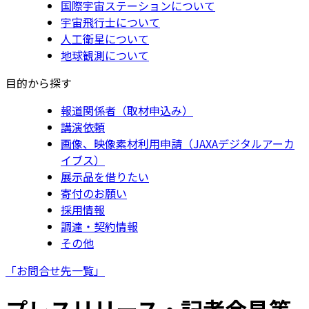
国際宇宙ステーションについて
宇宙飛行士について
人工衛星について
地球観測について
目的から探す
報道関係者（取材申込み）
講演依頼
画像、映像素材利用申請（JAXAデジタルアーカ
イブス）
展示品を借りたい
寄付のお願い
採用情報
調達・契約情報
その他
「お問合せ先一覧」