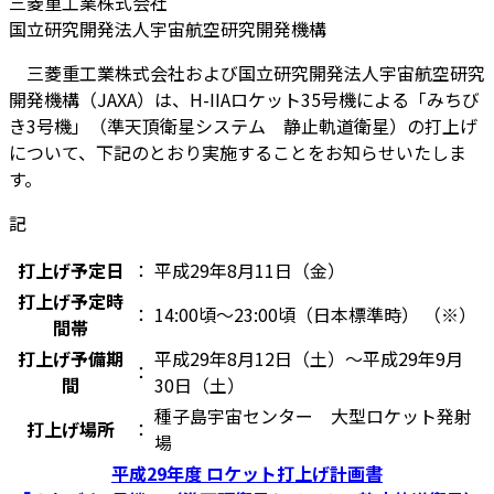
三菱重工業株式会社
国立研究開発法人宇宙航空研究開発機構
三菱重工業株式会社および国立研究開発法人宇宙航空研究
開発機構（JAXA）は、H-IIAロケット35号機による「みちび
き3号機」（準天頂衛星システム 静止軌道衛星）の打上げ
について、下記のとおり実施することをお知らせいたしま
す。
記
打上げ予定日
：
平成29年8月11日（金）
打上げ予定時
：
14:00頃～23:00頃（日本標準時） （※）
間帯
打上げ予備期
平成29年8月12日（土）～平成29年9月
：
間
30日（土）
種子島宇宙センター 大型ロケット発射
打上げ場所
：
場
平成29年度 ロケット打上げ計画書