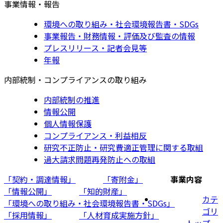
事業情報・報告
環境への取り組み・社会環境報告書・SDGs
事業報告・財務情報・評価及び監査の情報
プレスリリース・記者会見等
年報
内部統制・コンプライアンスの取り組み
内部統制の推進
情報公開
個人情報保護
コンプライアンス・利益相反
研究不正防止・研究費適正管理に関する取組
過大請求問題再発防止への取組
「契約・調達情報」
「寄附金」
事業内容
「情報公開」
「知的財産」
カテ
「環境への取り組み・社会環境報告書・SDGs」
ゴリ
「採用情報」
「人材育成実施方針」
トップ