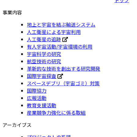
事業内容
地上と宇宙を結ぶ輸送システム
人工衛星による宇宙利用
人工衛星の追跡
有人宇宙活動/宇宙環境の利用
宇宙科学の研究
航空技術の研究
革新的な技術を創出する研究開発
国際宇宙探査
スペースデブリ（宇宙ゴミ）対策
国際協力
広報活動
教育支援活動
産業競争力強化に係る取組
アーカイブス
プロジェクトの系譜