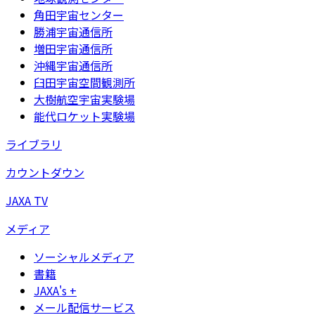
角田宇宙センター
勝浦宇宙通信所
増田宇宙通信所
沖縄宇宙通信所
臼田宇宙空間観測所
大樹航空宇宙実験場
能代ロケット実験場
ライブラリ
カウントダウン
JAXA TV
メディア
ソーシャルメディア
書籍
JAXA's +
メール配信サービス