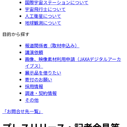
国際宇宙ステーションについて
宇宙飛行士について
人工衛星について
地球観測について
目的から探す
報道関係者（取材申込み）
講演依頼
画像、映像素材利用申請（JAXAデジタルアーカ
イブス）
展示品を借りたい
寄付のお願い
採用情報
調達・契約情報
その他
「お問合せ先一覧」