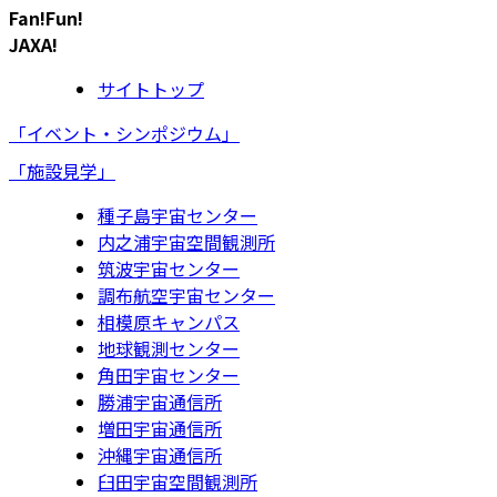
Fan!Fun!
JAXA!
サイトトップ
「イベント・シンポジウム」
「施設見学」
種子島宇宙センター
内之浦宇宙空間観測所
筑波宇宙センター
調布航空宇宙センター
相模原キャンパス
地球観測センター
角田宇宙センター
勝浦宇宙通信所
増田宇宙通信所
沖縄宇宙通信所
臼田宇宙空間観測所