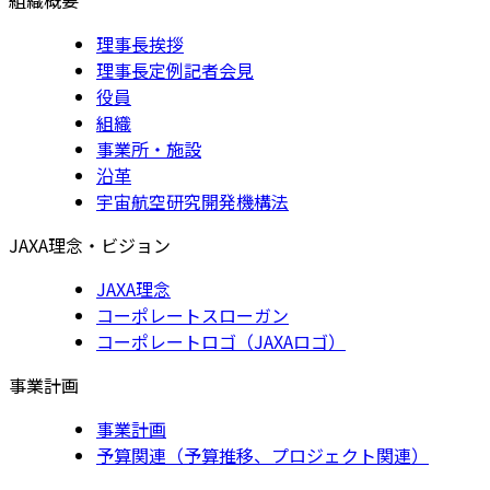
理事長挨拶
理事長定例記者会見
役員
組織
事業所・施設
沿革
宇宙航空研究開発機構法
JAXA理念・ビジョン
JAXA理念
コーポレートスローガン
コーポレートロゴ（JAXAロゴ）
事業計画
事業計画
予算関連（予算推移、プロジェクト関連）