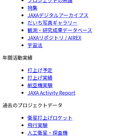
特集
JAXAデジタルアーカイブス
だいち写真ギャラリー
観測・研究成果データベース
JAXAリポジトリ / AIREX
宇宙法
年間活動実績
打上げ予定
打上げ実績
航空機実験
JAXA Activity Report
過去のプロジェクトデータ
衛星打上げロケット
飛行実験
人工衛星・探査機