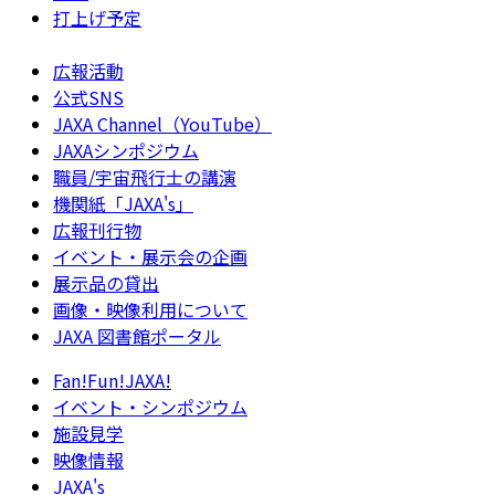
打上げ予定
広報活動
公式SNS
JAXA Channel（YouTube）
JAXAシンポジウム
職員/宇宙飛行士の講演
機関紙「JAXA's」
広報刊行物
イベント・展示会の企画
展示品の貸出
画像・映像利用について
JAXA 図書館ポータル
Fan!Fun!JAXA!
イベント・シンポジウム
施設見学
映像情報
JAXA's