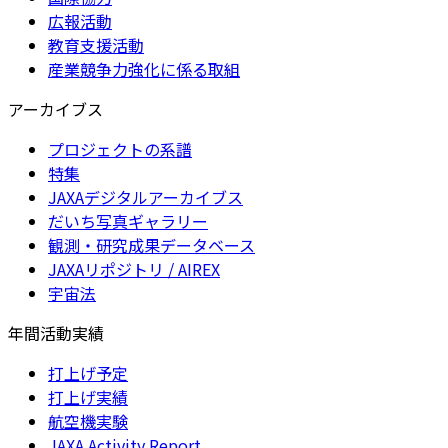
広報活動
教育支援活動
産業競争力強化に係る取組
アーカイブス
プロジェクトの系譜
特集
JAXAデジタルアーカイブス
だいち写真ギャラリー
観測・研究成果データベース
JAXAリポジトリ / AIREX
宇宙法
年間活動実績
打上げ予定
打上げ実績
航空機実験
JAXA Activity Report