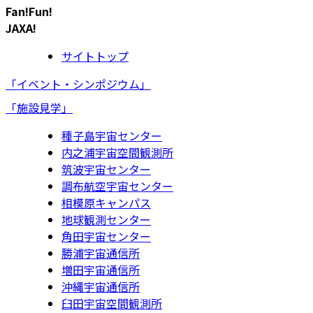
Fan!Fun!
JAXA!
サイトトップ
「イベント・シンポジウム」
「施設見学」
種子島宇宙センター
内之浦宇宙空間観測所
筑波宇宙センター
調布航空宇宙センター
相模原キャンパス
地球観測センター
角田宇宙センター
勝浦宇宙通信所
増田宇宙通信所
沖縄宇宙通信所
臼田宇宙空間観測所