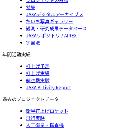
特集
JAXAデジタルアーカイブス
だいち写真ギャラリー
観測・研究成果データベース
JAXAリポジトリ / AIREX
宇宙法
年間活動実績
打上げ予定
打上げ実績
航空機実験
JAXA Activity Report
過去のプロジェクトデータ
衛星打上げロケット
飛行実験
人工衛星・探査機