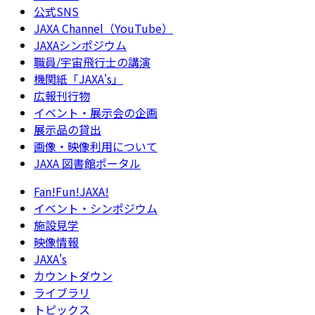
公式SNS
JAXA Channel（YouTube）
JAXAシンポジウム
職員/宇宙飛行士の講演
機関紙「JAXA's」
広報刊行物
イベント・展示会の企画
展示品の貸出
画像・映像利用について
JAXA 図書館ポータル
Fan!Fun!JAXA!
イベント・シンポジウム
施設見学
映像情報
JAXA's
カウントダウン
ライブラリ
トピックス