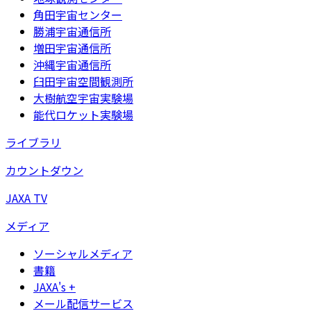
角田宇宙センター
勝浦宇宙通信所
増田宇宙通信所
沖縄宇宙通信所
臼田宇宙空間観測所
大樹航空宇宙実験場
能代ロケット実験場
ライブラリ
カウントダウン
JAXA TV
メディア
ソーシャルメディア
書籍
JAXA's +
メール配信サービス