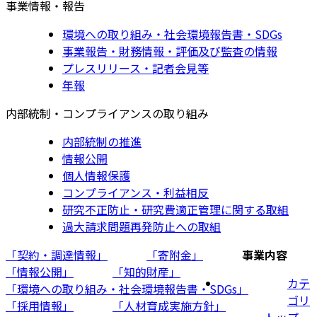
事業情報・報告
環境への取り組み・社会環境報告書・SDGs
事業報告・財務情報・評価及び監査の情報
プレスリリース・記者会見等
年報
内部統制・コンプライアンスの取り組み
内部統制の推進
情報公開
個人情報保護
コンプライアンス・利益相反
研究不正防止・研究費適正管理に関する取組
過大請求問題再発防止への取組
「契約・調達情報」
「寄附金」
事業内容
「情報公開」
「知的財産」
カテ
「環境への取り組み・社会環境報告書・SDGs」
ゴリ
「採用情報」
「人材育成実施方針」
トップ