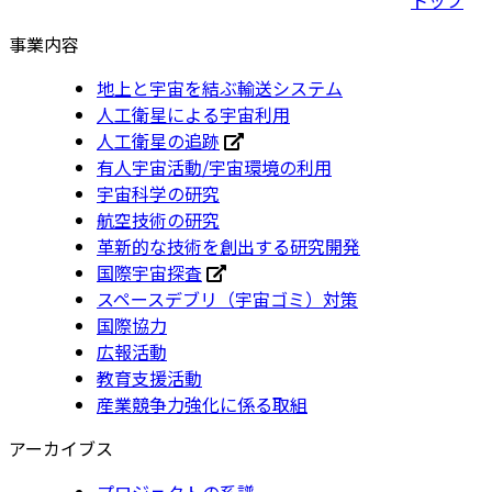
事業内容
地上と宇宙を結ぶ輸送システム
人工衛星による宇宙利用
人工衛星の追跡
有人宇宙活動/宇宙環境の利用
宇宙科学の研究
航空技術の研究
革新的な技術を創出する研究開発
国際宇宙探査
スペースデブリ（宇宙ゴミ）対策
国際協力
広報活動
教育支援活動
産業競争力強化に係る取組
アーカイブス
プロジェクトの系譜