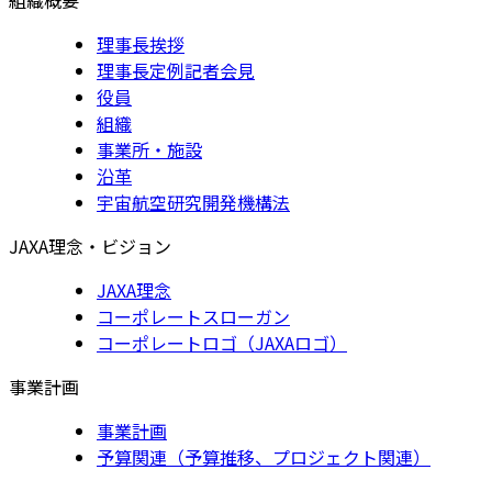
理事長挨拶
理事長定例記者会見
役員
組織
事業所・施設
沿革
宇宙航空研究開発機構法
JAXA理念・ビジョン
JAXA理念
コーポレートスローガン
コーポレートロゴ（JAXAロゴ）
事業計画
事業計画
予算関連（予算推移、プロジェクト関連）