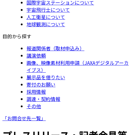
国際宇宙ステーションについて
宇宙飛行士について
人工衛星について
地球観測について
目的から探す
報道関係者（取材申込み）
講演依頼
画像、映像素材利用申請（JAXAデジタルアーカ
イブス）
展示品を借りたい
寄付のお願い
採用情報
調達・契約情報
その他
「お問合せ先一覧」