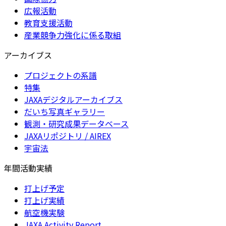
広報活動
教育支援活動
産業競争力強化に係る取組
アーカイブス
プロジェクトの系譜
特集
JAXAデジタルアーカイブス
だいち写真ギャラリー
観測・研究成果データベース
JAXAリポジトリ / AIREX
宇宙法
年間活動実績
打上げ予定
打上げ実績
航空機実験
JAXA Activity Report