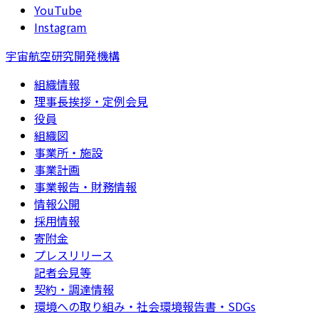
YouTube
Instagram
宇宙航空研究開発機構
組織情報
理事長挨拶・定例会見
役員
組織図
事業所・施設
事業計画
事業報告・財務情報
情報公開
採用情報
寄附金
プレスリリース
記者会見等
契約・調達情報
環境への取り組み・社会環境報告書・SDGs