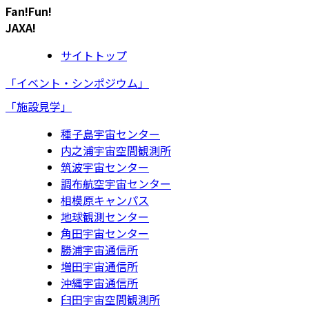
Fan!Fun!
JAXA!
サイトトップ
「イベント・シンポジウム」
「施設見学」
種子島宇宙センター
内之浦宇宙空間観測所
筑波宇宙センター
調布航空宇宙センター
相模原キャンパス
地球観測センター
角田宇宙センター
勝浦宇宙通信所
増田宇宙通信所
沖縄宇宙通信所
臼田宇宙空間観測所