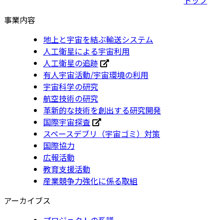
事業内容
地上と宇宙を結ぶ輸送システム
人工衛星による宇宙利用
人工衛星の追跡
有人宇宙活動/宇宙環境の利用
宇宙科学の研究
航空技術の研究
革新的な技術を創出する研究開発
国際宇宙探査
スペースデブリ（宇宙ゴミ）対策
国際協力
広報活動
教育支援活動
産業競争力強化に係る取組
アーカイブス
プロジェクトの系譜