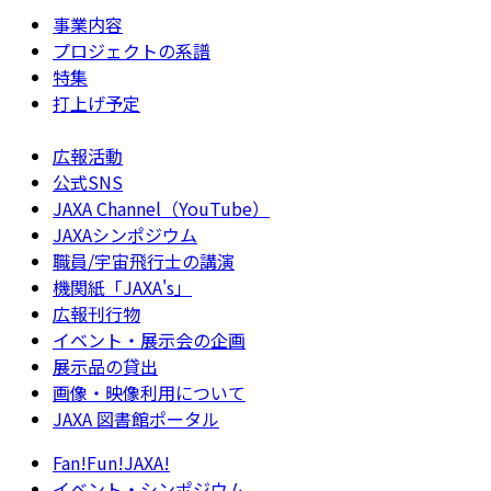
事業内容
プロジェクトの系譜
特集
打上げ予定
広報活動
公式SNS
JAXA Channel（YouTube）
JAXAシンポジウム
職員/宇宙飛行士の講演
機関紙「JAXA's」
広報刊行物
イベント・展示会の企画
展示品の貸出
画像・映像利用について
JAXA 図書館ポータル
Fan!Fun!JAXA!
イベント・シンポジウム