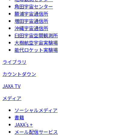
角田宇宙センター
勝浦宇宙通信所
増田宇宙通信所
沖縄宇宙通信所
臼田宇宙空間観測所
大樹航空宇宙実験場
能代ロケット実験場
ライブラリ
カウントダウン
JAXA TV
メディア
ソーシャルメディア
書籍
JAXA's +
メール配信サービス