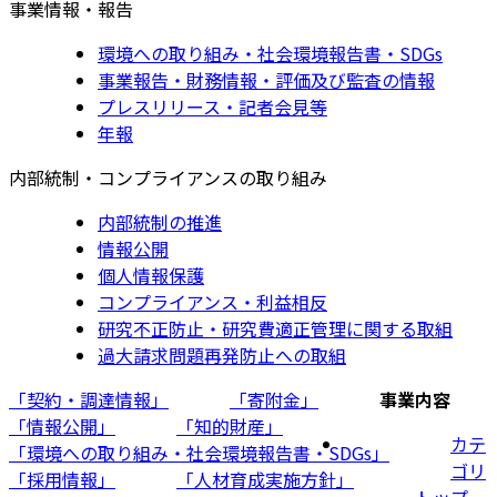
事業情報・報告
環境への取り組み・社会環境報告書・SDGs
事業報告・財務情報・評価及び監査の情報
プレスリリース・記者会見等
年報
内部統制・コンプライアンスの取り組み
内部統制の推進
情報公開
個人情報保護
コンプライアンス・利益相反
研究不正防止・研究費適正管理に関する取組
過大請求問題再発防止への取組
「契約・調達情報」
「寄附金」
事業内容
「情報公開」
「知的財産」
カテ
「環境への取り組み・社会環境報告書・SDGs」
ゴリ
「採用情報」
「人材育成実施方針」
トップ