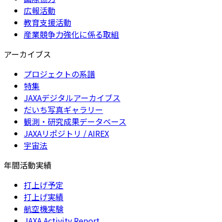
広報活動
教育支援活動
産業競争力強化に係る取組
アーカイブス
プロジェクトの系譜
特集
JAXAデジタルアーカイブス
だいち写真ギャラリー
観測・研究成果データベース
JAXAリポジトリ / AIREX
宇宙法
年間活動実績
打上げ予定
打上げ実績
航空機実験
JAXA Activity Report