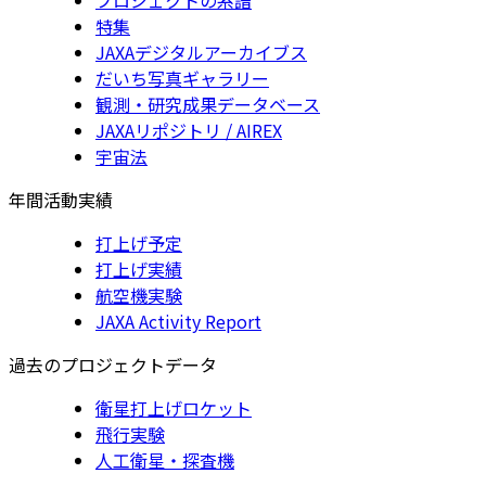
特集
JAXAデジタルアーカイブス
だいち写真ギャラリー
観測・研究成果データベース
JAXAリポジトリ / AIREX
宇宙法
年間活動実績
打上げ予定
打上げ実績
航空機実験
JAXA Activity Report
過去のプロジェクトデータ
衛星打上げロケット
飛行実験
人工衛星・探査機