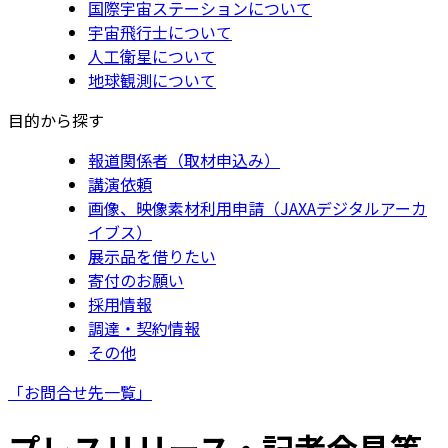
国際宇宙ステーションについて
宇宙飛行士について
人工衛星について
地球観測について
目的から探す
報道関係者（取材申込み）
講演依頼
画像、映像素材利用申請（JAXAデジタルアーカ
イブス）
展示品を借りたい
寄付のお願い
採用情報
調達・契約情報
その他
「お問合せ先一覧」