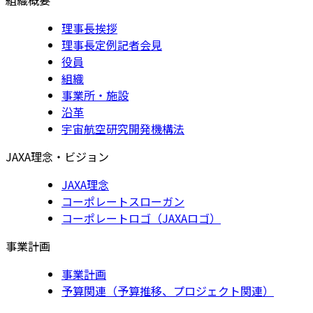
理事長挨拶
理事長定例記者会見
役員
組織
事業所・施設
沿革
宇宙航空研究開発機構法
JAXA理念・ビジョン
JAXA理念
コーポレートスローガン
コーポレートロゴ（JAXAロゴ）
事業計画
事業計画
予算関連（予算推移、プロジェクト関連）