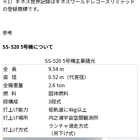
※1）ギネス世界記録はギネスワールドレコーズリミテッド
の登録商標です。
参考
SS-520 5号機について
SS-520 5号機主要諸元
全長
9.54 m
直径
0.52 m（代表径）
全備重量
2.6 ton
燃料
固体燃料
段構成
3段式
打上げ能力
低軌道に4kg以上
打上げ場所
内之浦宇宙空間観測所
ランチャ滑走方式
打上げ方式
（吊下げ式）