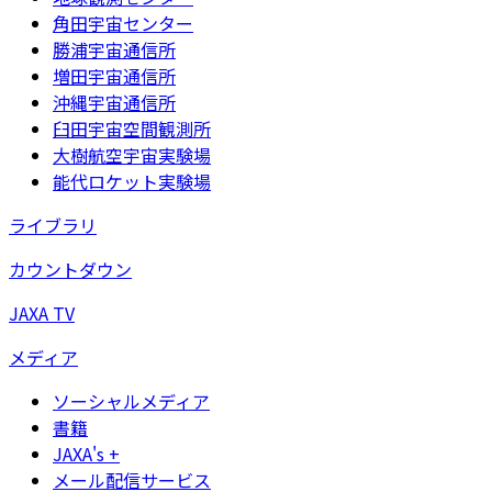
角田宇宙センター
勝浦宇宙通信所
増田宇宙通信所
沖縄宇宙通信所
臼田宇宙空間観測所
大樹航空宇宙実験場
能代ロケット実験場
ライブラリ
カウントダウン
JAXA TV
メディア
ソーシャルメディア
書籍
JAXA's +
メール配信サービス