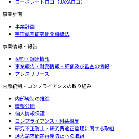
コーポレートロゴ（JAXAロゴ）
事業計画
事業計画
宇宙航空研究開発機構法
事業情報・報告
契約・調達情報
事業報告・財務情報・評価及び監査の情報
プレスリリース
内部統制・コンプライアンスの取り組み
内部統制の推進
情報公開
個人情報保護
コンプライアンス・利益相反
研究不正防止・研究費適正管理に関する取組
過大請求問題再発防止への取組