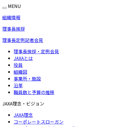
MENU
組織情報
理事長挨拶
理事長定例記者会見
理事長挨拶・定例会見
JAXAとは
役員
組織図
事業所・施設
沿革
職員数と予算の推移
JAXA理念・ビジョン
JAXA理念
コーポレートスローガン