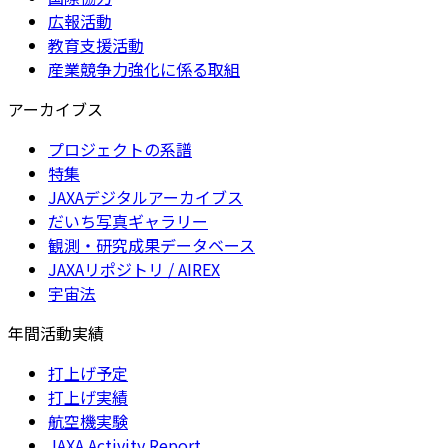
広報活動
教育支援活動
産業競争力強化に係る取組
アーカイブス
プロジェクトの系譜
特集
JAXAデジタルアーカイブス
だいち写真ギャラリー
観測・研究成果データベース
JAXAリポジトリ / AIREX
宇宙法
年間活動実績
打上げ予定
打上げ実績
航空機実験
JAXA Activity Report