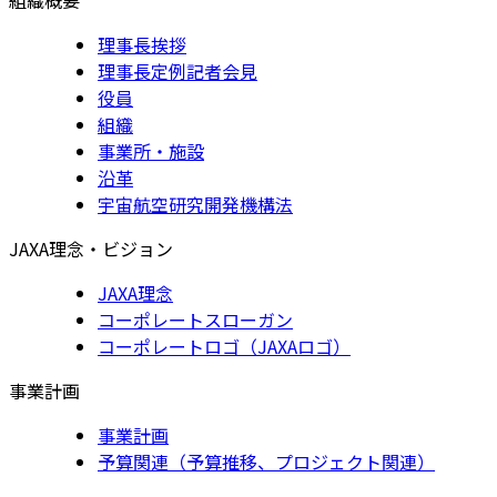
理事長挨拶
理事長定例記者会見
役員
組織
事業所・施設
沿革
宇宙航空研究開発機構法
JAXA理念・ビジョン
JAXA理念
コーポレートスローガン
コーポレートロゴ（JAXAロゴ）
事業計画
事業計画
予算関連（予算推移、プロジェクト関連）