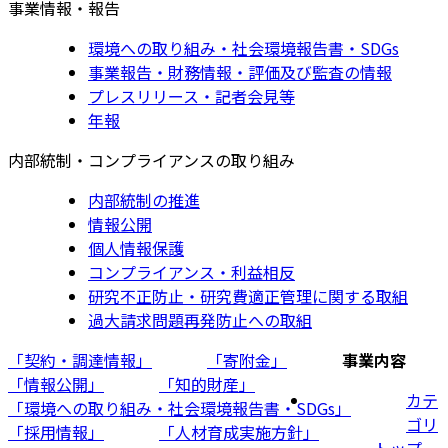
事業情報・報告
環境への取り組み・社会環境報告書・SDGs
事業報告・財務情報・評価及び監査の情報
プレスリリース・記者会見等
年報
内部統制・コンプライアンスの取り組み
内部統制の推進
情報公開
個人情報保護
コンプライアンス・利益相反
研究不正防止・研究費適正管理に関する取組
過大請求問題再発防止への取組
「契約・調達情報」
「寄附金」
事業内容
「情報公開」
「知的財産」
カテ
「環境への取り組み・社会環境報告書・SDGs」
ゴリ
「採用情報」
「人材育成実施方針」
トップ