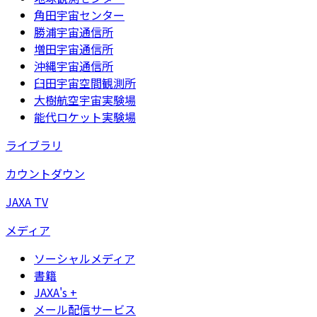
角田宇宙センター
勝浦宇宙通信所
増田宇宙通信所
沖縄宇宙通信所
臼田宇宙空間観測所
大樹航空宇宙実験場
能代ロケット実験場
ライブラリ
カウントダウン
JAXA TV
メディア
ソーシャルメディア
書籍
JAXA's +
メール配信サービス