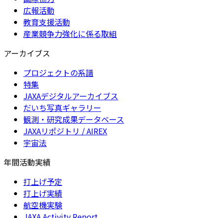
広報活動
教育支援活動
産業競争力強化に係る取組
アーカイブス
プロジェクトの系譜
特集
JAXAデジタルアーカイブス
だいち写真ギャラリー
観測・研究成果データベース
JAXAリポジトリ / AIREX
宇宙法
年間活動実績
打上げ予定
打上げ実績
航空機実験
JAXA Activity Report