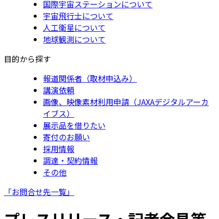
国際宇宙ステーションについて
宇宙飛行士について
人工衛星について
地球観測について
目的から探す
報道関係者（取材申込み）
講演依頼
画像、映像素材利用申請（JAXAデジタルアーカ
イブス）
展示品を借りたい
寄付のお願い
採用情報
調達・契約情報
その他
「お問合せ先一覧」