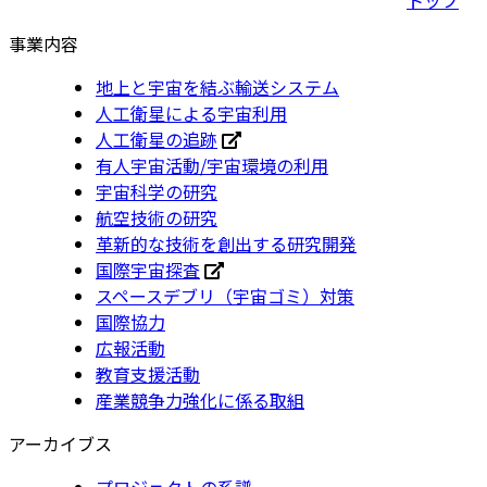
事業内容
地上と宇宙を結ぶ輸送システム
人工衛星による宇宙利用
人工衛星の追跡
有人宇宙活動/宇宙環境の利用
宇宙科学の研究
航空技術の研究
革新的な技術を創出する研究開発
国際宇宙探査
スペースデブリ（宇宙ゴミ）対策
国際協力
広報活動
教育支援活動
産業競争力強化に係る取組
アーカイブス
プロジェクトの系譜