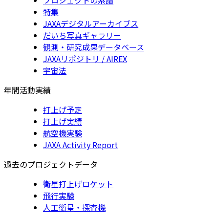
特集
JAXAデジタルアーカイブス
だいち写真ギャラリー
観測・研究成果データベース
JAXAリポジトリ / AIREX
宇宙法
年間活動実績
打上げ予定
打上げ実績
航空機実験
JAXA Activity Report
過去のプロジェクトデータ
衛星打上げロケット
飛行実験
人工衛星・探査機