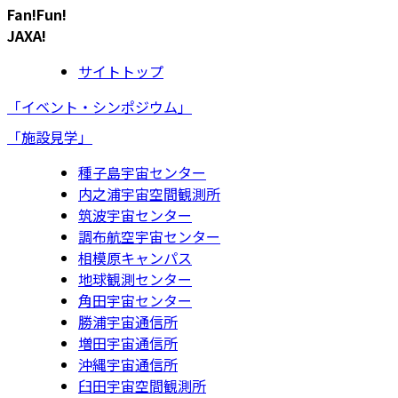
Fan!Fun!
JAXA!
サイトトップ
「イベント・シンポジウム」
「施設見学」
種子島宇宙センター
内之浦宇宙空間観測所
筑波宇宙センター
調布航空宇宙センター
相模原キャンパス
地球観測センター
角田宇宙センター
勝浦宇宙通信所
増田宇宙通信所
沖縄宇宙通信所
臼田宇宙空間観測所