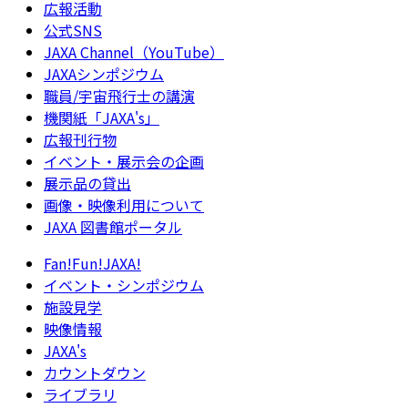
広報活動
公式SNS
JAXA Channel（YouTube）
JAXAシンポジウム
職員/宇宙飛行士の講演
機関紙「JAXA's」
広報刊行物
イベント・展示会の企画
展示品の貸出
画像・映像利用について
JAXA 図書館ポータル
Fan!Fun!JAXA!
イベント・シンポジウム
施設見学
映像情報
JAXA's
カウントダウン
ライブラリ