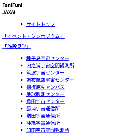
Fan!Fun!
JAXA!
サイトトップ
「イベント・シンポジウム」
「施設見学」
種子島宇宙センター
内之浦宇宙空間観測所
筑波宇宙センター
調布航空宇宙センター
相模原キャンパス
地球観測センター
角田宇宙センター
勝浦宇宙通信所
増田宇宙通信所
沖縄宇宙通信所
臼田宇宙空間観測所