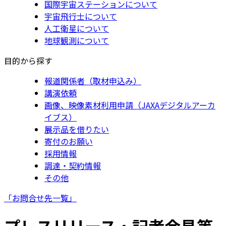
国際宇宙ステーションについて
宇宙飛行士について
人工衛星について
地球観測について
目的から探す
報道関係者（取材申込み）
講演依頼
画像、映像素材利用申請（JAXAデジタルアーカ
イブス）
展示品を借りたい
寄付のお願い
採用情報
調達・契約情報
その他
「お問合せ先一覧」