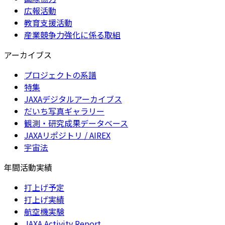
広報活動
教育支援活動
産業競争力強化に係る取組
アーカイブス
プロジェクトの系譜
特集
JAXAデジタルアーカイブス
だいち写真ギャラリー
観測・研究成果データベース
JAXAリポジトリ / AIREX
宇宙法
年間活動実績
打上げ予定
打上げ実績
航空機実験
JAXA Activity Report