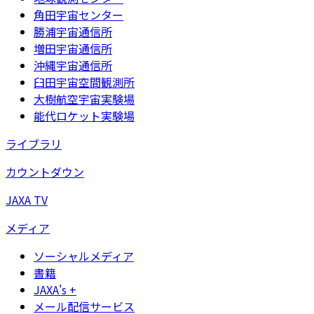
角田宇宙センター
勝浦宇宙通信所
増田宇宙通信所
沖縄宇宙通信所
臼田宇宙空間観測所
大樹航空宇宙実験場
能代ロケット実験場
ライブラリ
カウントダウン
JAXA TV
メディア
ソーシャルメディア
書籍
JAXA's +
メール配信サービス