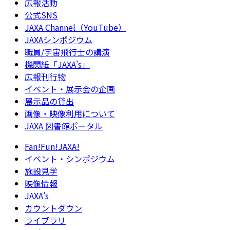
広報活動
公式SNS
JAXA Channel（YouTube）
JAXAシンポジウム
職員/宇宙飛行士の講演
機関紙「JAXA's」
広報刊行物
イベント・展示会の企画
展示品の貸出
画像・映像利用について
JAXA 図書館ポータル
Fan!Fun!JAXA!
イベント・シンポジウム
施設見学
映像情報
JAXA's
カウントダウン
ライブラリ