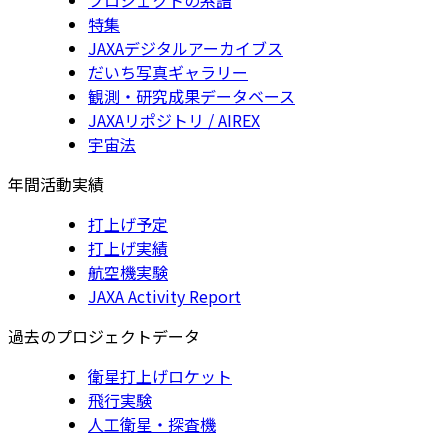
特集
JAXAデジタルアーカイブス
だいち写真ギャラリー
観測・研究成果データベース
JAXAリポジトリ / AIREX
宇宙法
年間活動実績
打上げ予定
打上げ実績
航空機実験
JAXA Activity Report
過去のプロジェクトデータ
衛星打上げロケット
飛行実験
人工衛星・探査機