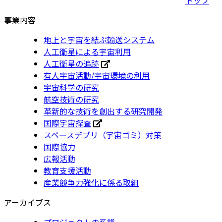
事業内容
地上と宇宙を結ぶ輸送システム
人工衛星による宇宙利用
人工衛星の追跡
有人宇宙活動/宇宙環境の利用
宇宙科学の研究
航空技術の研究
革新的な技術を創出する研究開発
国際宇宙探査
スペースデブリ（宇宙ゴミ）対策
国際協力
広報活動
教育支援活動
産業競争力強化に係る取組
アーカイブス
プロジェクトの系譜