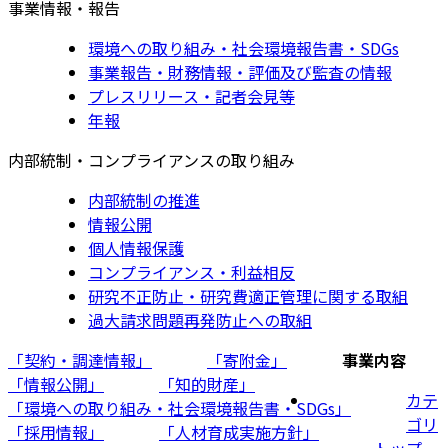
事業情報・報告
環境への取り組み・社会環境報告書・SDGs
事業報告・財務情報・評価及び監査の情報
プレスリリース・記者会見等
年報
内部統制・コンプライアンスの取り組み
内部統制の推進
情報公開
個人情報保護
コンプライアンス・利益相反
研究不正防止・研究費適正管理に関する取組
過大請求問題再発防止への取組
「契約・調達情報」
「寄附金」
事業内容
「情報公開」
「知的財産」
カテ
「環境への取り組み・社会環境報告書・SDGs」
ゴリ
「採用情報」
「人材育成実施方針」
トップ