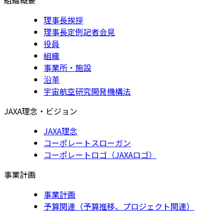
理事長挨拶
理事長定例記者会見
役員
組織
事業所・施設
沿革
宇宙航空研究開発機構法
JAXA理念・ビジョン
JAXA理念
コーポレートスローガン
コーポレートロゴ（JAXAロゴ）
事業計画
事業計画
予算関連（予算推移、プロジェクト関連）