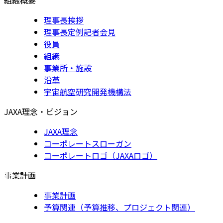
理事長挨拶
理事長定例記者会見
役員
組織
事業所・施設
沿革
宇宙航空研究開発機構法
JAXA理念・ビジョン
JAXA理念
コーポレートスローガン
コーポレートロゴ（JAXAロゴ）
事業計画
事業計画
予算関連（予算推移、プロジェクト関連）