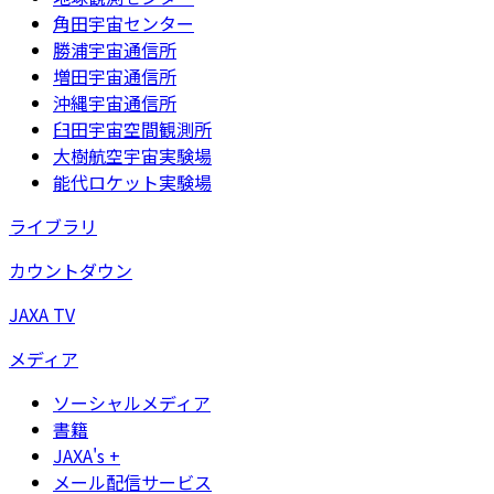
角田宇宙センター
勝浦宇宙通信所
増田宇宙通信所
沖縄宇宙通信所
臼田宇宙空間観測所
大樹航空宇宙実験場
能代ロケット実験場
ライブラリ
カウントダウン
JAXA TV
メディア
ソーシャルメディア
書籍
JAXA's +
メール配信サービス