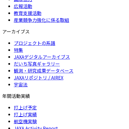
広報活動
教育支援活動
産業競争力強化に係る取組
アーカイブス
プロジェクトの系譜
特集
JAXAデジタルアーカイブス
だいち写真ギャラリー
観測・研究成果データベース
JAXAリポジトリ / AIREX
宇宙法
年間活動実績
打上げ予定
打上げ実績
航空機実験
JAXA Activity Report