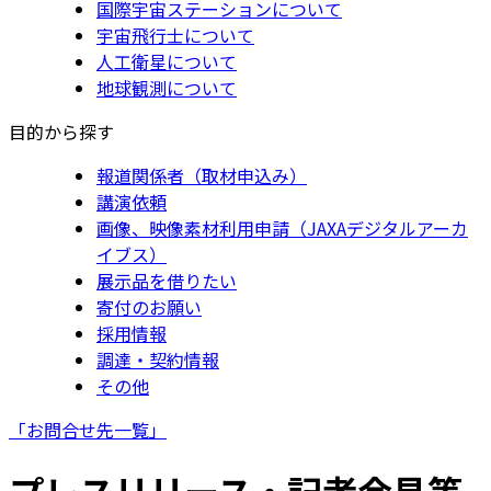
国際宇宙ステーションについて
宇宙飛行士について
人工衛星について
地球観測について
目的から探す
報道関係者（取材申込み）
講演依頼
画像、映像素材利用申請（JAXAデジタルアーカ
イブス）
展示品を借りたい
寄付のお願い
採用情報
調達・契約情報
その他
「お問合せ先一覧」