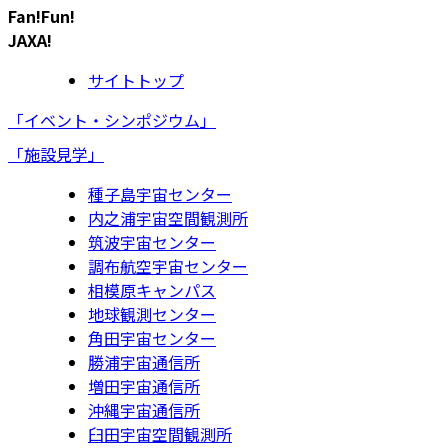
Fan!Fun!
JAXA!
サイトトップ
「イベント・シンポジウム」
「施設見学」
種子島宇宙センター
内之浦宇宙空間観測所
筑波宇宙センター
調布航空宇宙センター
相模原キャンパス
地球観測センター
角田宇宙センター
勝浦宇宙通信所
増田宇宙通信所
沖縄宇宙通信所
臼田宇宙空間観測所