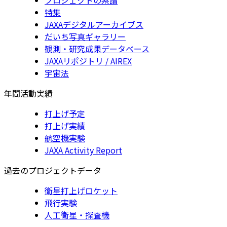
特集
JAXAデジタルアーカイブス
だいち写真ギャラリー
観測・研究成果データベース
JAXAリポジトリ / AIREX
宇宙法
年間活動実績
打上げ予定
打上げ実績
航空機実験
JAXA Activity Report
過去のプロジェクトデータ
衛星打上げロケット
飛行実験
人工衛星・探査機