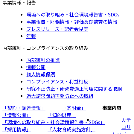
事業情報・報告
環境への取り組み・社会環境報告書・SDGs
事業報告・財務情報・評価及び監査の情報
プレスリリース・記者会見等
年報
内部統制・コンプライアンスの取り組み
内部統制の推進
情報公開
個人情報保護
コンプライアンス・利益相反
研究不正防止・研究費適正管理に関する取組
過大請求問題再発防止への取組
「契約・調達情報」
「寄附金」
事業内容
「情報公開」
「知的財産」
カテ
「環境への取り組み・社会環境報告書・SDGs」
ゴリ
「採用情報」
「人材育成実施方針」
トップ