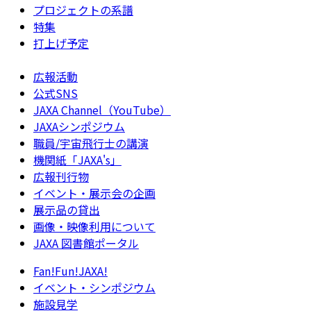
プロジェクトの系譜
特集
打上げ予定
広報活動
公式SNS
JAXA Channel（YouTube）
JAXAシンポジウム
職員/宇宙飛行士の講演
機関紙「JAXA's」
広報刊行物
イベント・展示会の企画
展示品の貸出
画像・映像利用について
JAXA 図書館ポータル
Fan!Fun!JAXA!
イベント・シンポジウム
施設見学