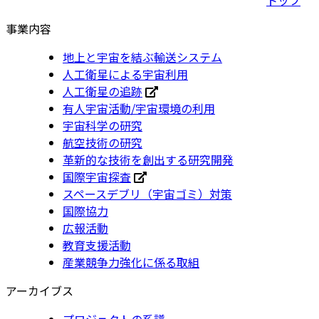
事業内容
地上と宇宙を結ぶ輸送システム
人工衛星による宇宙利用
人工衛星の追跡
有人宇宙活動/宇宙環境の利用
宇宙科学の研究
航空技術の研究
革新的な技術を創出する研究開発
国際宇宙探査
スペースデブリ（宇宙ゴミ）対策
国際協力
広報活動
教育支援活動
産業競争力強化に係る取組
アーカイブス
プロジェクトの系譜