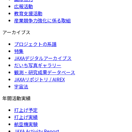
広報活動
教育支援活動
産業競争力強化に係る取組
アーカイブス
プロジェクトの系譜
特集
JAXAデジタルアーカイブス
だいち写真ギャラリー
観測・研究成果データベース
JAXAリポジトリ / AIREX
宇宙法
年間活動実績
打上げ予定
打上げ実績
航空機実験
JAXA Activity Report