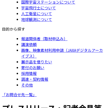
国際宇宙ステーションについて
宇宙飛行士について
人工衛星について
地球観測について
目的から探す
報道関係者（取材申込み）
講演依頼
画像、映像素材利用申請（JAXAデジタルアーカ
イブス）
展示品を借りたい
寄付のお願い
採用情報
調達・契約情報
その他
「お問合せ先一覧」