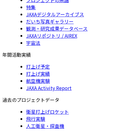
特集
JAXAデジタルアーカイブス
だいち写真ギャラリー
観測・研究成果データベース
JAXAリポジトリ / AIREX
宇宙法
年間活動実績
打上げ予定
打上げ実績
航空機実験
JAXA Activity Report
過去のプロジェクトデータ
衛星打上げロケット
飛行実験
人工衛星・探査機