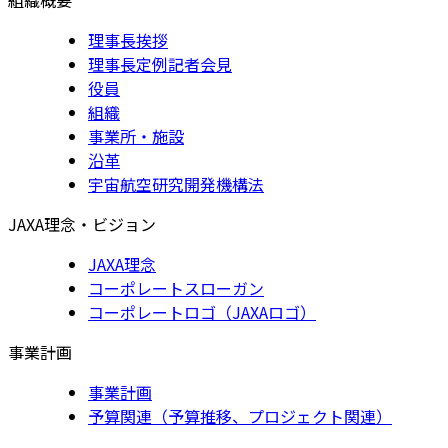
理事長挨拶
理事長定例記者会見
役員
組織
事業所・施設
沿革
宇宙航空研究開発機構法
JAXA理念・ビジョン
JAXA理念
コーポレートスローガン
コーポレートロゴ（JAXAロゴ）
事業計画
事業計画
予算関連（予算推移、プロジェクト関連）