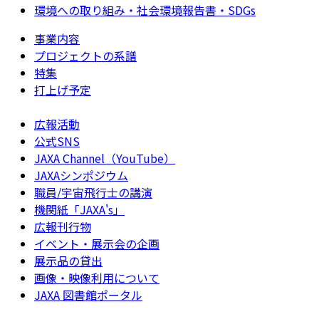
環境への取り組み・社会環境報告書・SDGs
事業内容
プロジェクトの系譜
特集
打上げ予定
広報活動
公式SNS
JAXA Channel（YouTube）
JAXAシンポジウム
職員/宇宙飛行士の講演
機関紙「JAXA's」
広報刊行物
イベント・展示会の企画
展示品の貸出
画像・映像利用について
JAXA 図書館ポータル