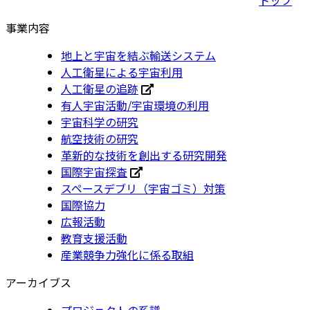
事業内容
地上と宇宙を結ぶ輸送システム
人工衛星による宇宙利用
人工衛星の追跡
有人宇宙活動/宇宙環境の利用
宇宙科学の研究
航空技術の研究
革新的な技術を創出する研究開発
国際宇宙探査
スペースデブリ（宇宙ゴミ）対策
国際協力
広報活動
教育支援活動
産業競争力強化に係る取組
アーカイブス
プロジェクトの系譜