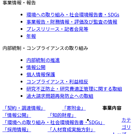
事業情報・報告
環境への取り組み・社会環境報告書・SDGs
事業報告・財務情報・評価及び監査の情報
プレスリリース・記者会見等
年報
内部統制・コンプライアンスの取り組み
内部統制の推進
情報公開
個人情報保護
コンプライアンス・利益相反
研究不正防止・研究費適正管理に関する取組
過大請求問題再発防止への取組
「契約・調達情報」
「寄附金」
事業内容
「情報公開」
「知的財産」
カテ
「環境への取り組み・社会環境報告書・SDGs」
ゴリ
「採用情報」
「人材育成実施方針」
トップ