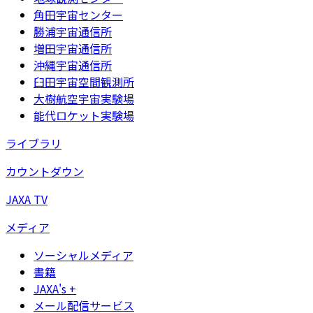
角田宇宙センター
勝浦宇宙通信所
増田宇宙通信所
沖縄宇宙通信所
臼田宇宙空間観測所
大樹航空宇宙実験場
能代ロケット実験場
ライブラリ
カウントダウン
JAXA TV
メディア
ソーシャルメディア
書籍
JAXA's +
メール配信サービス