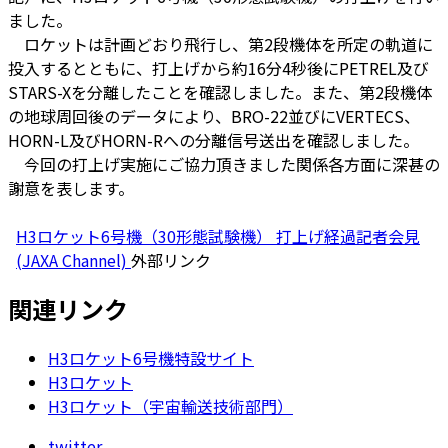
ました。
ロケットは計画どおり飛行し、第2段機体を所定の軌道に
投入するとともに、打上げから約16分4秒後にPETREL及び
STARS-Xを分離したことを確認しました。また、第2段機体
の地球周回後のデータにより、BRO-22並びにVERTECS、
HORN-L及びHORN-Rへの分離信号送出を確認しました。
今回の打上げ実施にご協力頂きました関係各方面に深甚の
謝意を表します。
H3ロケット6号機（30形態試験機） 打上げ経過記者会見
(JAXA Channel)
外部リンク
関連リンク
H3ロケット6号機特設サイト
H3ロケット
H3ロケット（宇宙輸送技術部門）
twitter