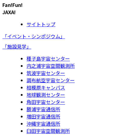
Fan!Fun!
JAXA!
サイトトップ
「イベント・シンポジウム」
「施設見学」
種子島宇宙センター
内之浦宇宙空間観測所
筑波宇宙センター
調布航空宇宙センター
相模原キャンパス
地球観測センター
角田宇宙センター
勝浦宇宙通信所
増田宇宙通信所
沖縄宇宙通信所
臼田宇宙空間観測所