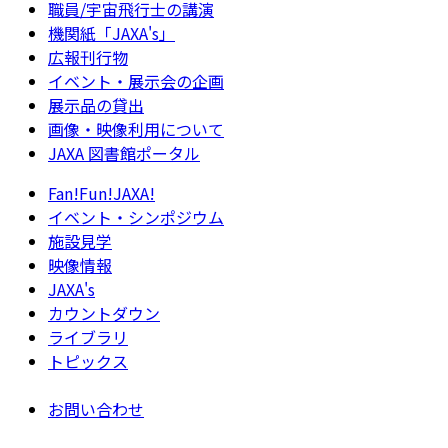
職員/宇宙飛行士の講演
機関紙「JAXA's」
広報刊行物
イベント・展示会の企画
展示品の貸出
画像・映像利用について
JAXA 図書館ポータル
Fan!Fun!JAXA!
イベント・シンポジウム
施設見学
映像情報
JAXA's
カウントダウン
ライブラリ
トピックス
お問い合わせ