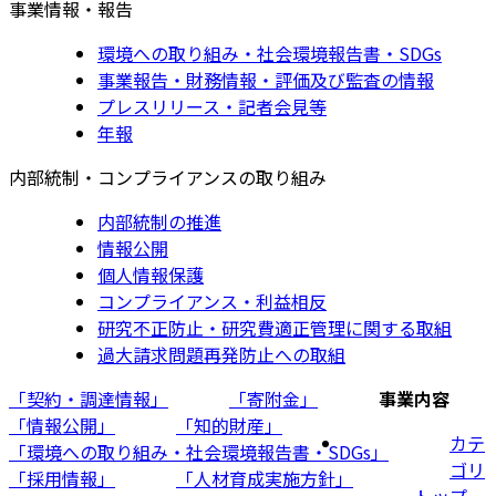
事業情報・報告
環境への取り組み・社会環境報告書・SDGs
事業報告・財務情報・評価及び監査の情報
プレスリリース・記者会見等
年報
内部統制・コンプライアンスの取り組み
内部統制の推進
情報公開
個人情報保護
コンプライアンス・利益相反
研究不正防止・研究費適正管理に関する取組
過大請求問題再発防止への取組
「契約・調達情報」
「寄附金」
事業内容
「情報公開」
「知的財産」
カテ
「環境への取り組み・社会環境報告書・SDGs」
ゴリ
「採用情報」
「人材育成実施方針」
トップ