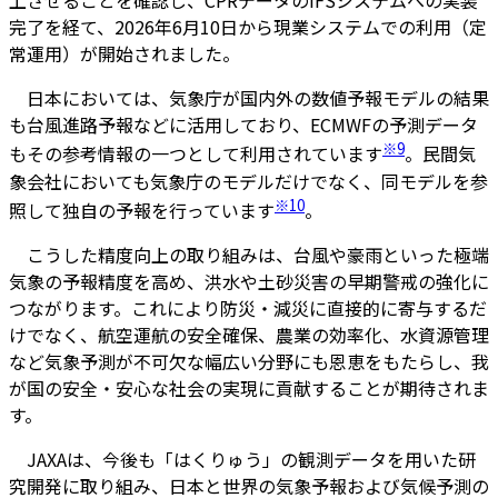
上させることを確認し、CPRデータのIFSシステムへの実装
完了を経て、2026年6月10日から現業システムでの利用（定
常運用）が開始されました。
日本においては、気象庁が国内外の数値予報モデルの結果
も台風進路予報などに活用しており、ECMWFの予測データ
※9
もその参考情報の一つとして利用されています
。民間気
象会社においても気象庁のモデルだけでなく、同モデルを参
※10
照して独自の予報を行っています
。
こうした精度向上の取り組みは、台風や豪雨といった極端
気象の予報精度を高め、洪水や土砂災害の早期警戒の強化に
つながります。これにより防災・減災に直接的に寄与するだ
けでなく、航空運航の安全確保、農業の効率化、水資源管理
など気象予測が不可欠な幅広い分野にも恩恵をもたらし、我
が国の安全・安心な社会の実現に貢献することが期待されま
す。
JAXAは、今後も「はくりゅう」の観測データを用いた研
究開発に取り組み、日本と世界の気象予報および気候予測の