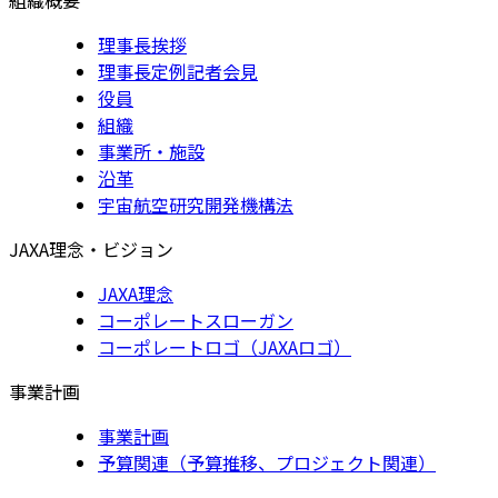
理事長挨拶
理事長定例記者会見
役員
組織
事業所・施設
沿革
宇宙航空研究開発機構法
JAXA理念・ビジョン
JAXA理念
コーポレートスローガン
コーポレートロゴ（JAXAロゴ）
事業計画
事業計画
予算関連（予算推移、プロジェクト関連）