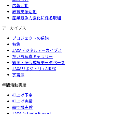
広報活動
教育支援活動
産業競争力強化に係る取組
アーカイブス
プロジェクトの系譜
特集
JAXAデジタルアーカイブス
だいち写真ギャラリー
観測・研究成果データベース
JAXAリポジトリ / AIREX
宇宙法
年間活動実績
打上げ予定
打上げ実績
航空機実験
JAXA Activity Report