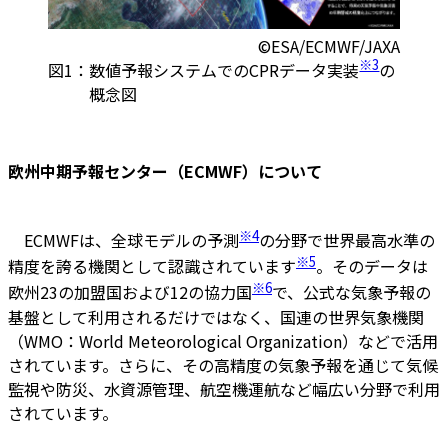
©ESA/ECMWF/JAXA
※3
図1：
数値予報システムでのCPRデータ実装
の
概念図
欧州中期予報センター（ECMWF）について
※4
ECMWFは、全球モデルの予測
の分野で世界最高水準の
※5
精度を誇る機関として認識されています
。そのデータは
※6
欧州23の加盟国および12の協力国
で、公式な気象予報の
基盤として利用されるだけではなく、国連の世界気象機関
（WMO：World Meteorological Organization）などで活用
されています。さらに、その高精度の気象予報を通じて気候
監視や防災、水資源管理、航空機運航など幅広い分野で利用
されています。