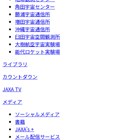
角田宇宙センター
勝浦宇宙通信所
増田宇宙通信所
沖縄宇宙通信所
臼田宇宙空間観測所
大樹航空宇宙実験場
能代ロケット実験場
ライブラリ
カウントダウン
JAXA TV
メディア
ソーシャルメディア
書籍
JAXA's +
メール配信サービス