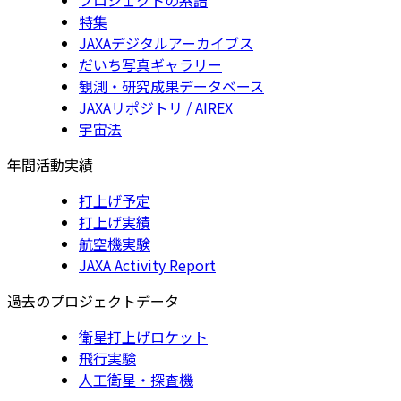
特集
JAXAデジタルアーカイブス
だいち写真ギャラリー
観測・研究成果データベース
JAXAリポジトリ / AIREX
宇宙法
年間活動実績
打上げ予定
打上げ実績
航空機実験
JAXA Activity Report
過去のプロジェクトデータ
衛星打上げロケット
飛行実験
人工衛星・探査機