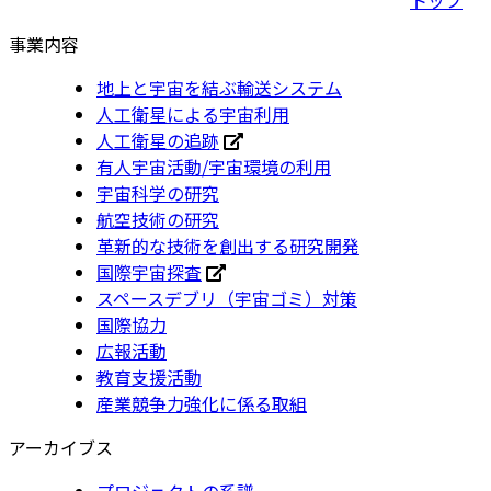
事業内容
地上と宇宙を結ぶ輸送システム
人工衛星による宇宙利用
人工衛星の追跡
有人宇宙活動/宇宙環境の利用
宇宙科学の研究
航空技術の研究
革新的な技術を創出する研究開発
国際宇宙探査
スペースデブリ（宇宙ゴミ）対策
国際協力
広報活動
教育支援活動
産業競争力強化に係る取組
アーカイブス
プロジェクトの系譜