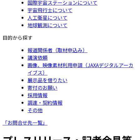
国際宇宙ステーションについて
宇宙飛行士について
人工衛星について
地球観測について
目的から探す
報道関係者（取材申込み）
講演依頼
画像、映像素材利用申請（JAXAデジタルアーカ
イブス）
展示品を借りたい
寄付のお願い
採用情報
調達・契約情報
その他
「お問合せ先一覧」