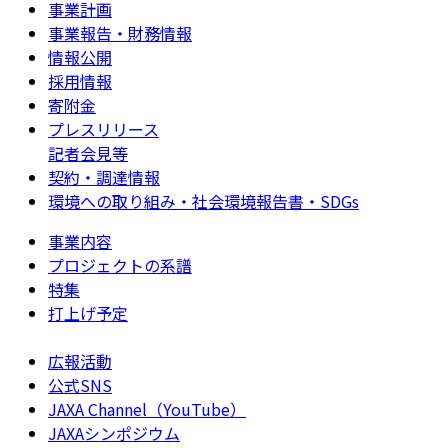
事業計画
事業報告・財務情報
情報公開
採用情報
寄附金
プレスリリース
記者会見等
契約・調達情報
環境への取り組み・社会環境報告書・SDGs
事業内容
プロジェクトの系譜
特集
打上げ予定
広報活動
公式SNS
JAXA Channel（YouTube）
JAXAシンポジウム