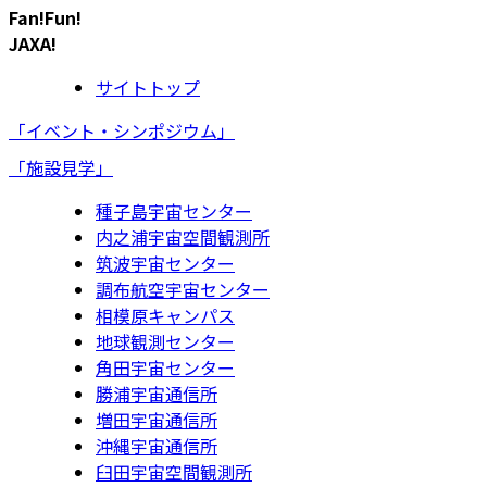
Fan!Fun!
JAXA!
サイトトップ
「イベント・シンポジウム」
「施設見学」
種子島宇宙センター
内之浦宇宙空間観測所
筑波宇宙センター
調布航空宇宙センター
相模原キャンパス
地球観測センター
角田宇宙センター
勝浦宇宙通信所
増田宇宙通信所
沖縄宇宙通信所
臼田宇宙空間観測所