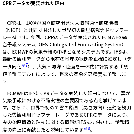
CPRデータが実装された理由
CPRは、JAXAが国立研究開発法人情報通信研究機構
（NICT）と共同で開発した世界初の衛星搭載雲ドップラー
レーダです。今回、CPRのデータが実装されたECMWFの統
合予報システム（IFS：Integrated Forecasting System）
は、ECMWFの気象予報の中核となるシステムです。IFSは、
最新の観測データから現在の地球の状態を正確に推定し（デ
※7
ータ同化
）、大気・海洋・陸面を一体的に計算する「数
値予報モデル」によって、将来の気象を高精度に予報しま
す。
ECMWFはIFSにCPRデータを実装した理由について、雲が
気象予報における不確実性の主要因である点を挙げていま
す。さらに、世界で初めて雲の鉛直（高さ方向）運動を観測
した雲観測用ドップラーレーダであるCPRのデータにより、
雲の鉛直構造と運動に関する情報がIFSに提供され、予報精
※8
度の向上に貢献したと説明しています
。