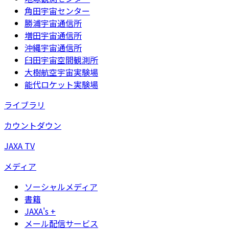
角田宇宙センター
勝浦宇宙通信所
増田宇宙通信所
沖縄宇宙通信所
臼田宇宙空間観測所
大樹航空宇宙実験場
能代ロケット実験場
ライブラリ
カウントダウン
JAXA TV
メディア
ソーシャルメディア
書籍
JAXA's +
メール配信サービス