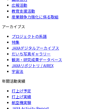
広報活動
教育支援活動
産業競争力強化に係る取組
アーカイブス
プロジェクトの系譜
特集
JAXAデジタルアーカイブス
だいち写真ギャラリー
観測・研究成果データベース
JAXAリポジトリ / AIREX
宇宙法
年間活動実績
打上げ予定
打上げ実績
航空機実験
JAXA Activity Report