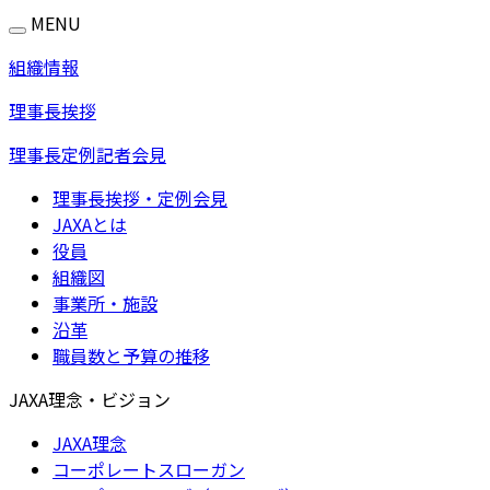
MENU
組織情報
理事長挨拶
理事長定例記者会見
理事長挨拶・定例会見
JAXAとは
役員
組織図
事業所・施設
沿革
職員数と予算の推移
JAXA理念・ビジョン
JAXA理念
コーポレートスローガン