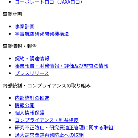
コーポレートロゴ（JAXAロゴ）
事業計画
事業計画
宇宙航空研究開発機構法
事業情報・報告
契約・調達情報
事業報告・財務情報・評価及び監査の情報
プレスリリース
内部統制・コンプライアンスの取り組み
内部統制の推進
情報公開
個人情報保護
コンプライアンス・利益相反
研究不正防止・研究費適正管理に関する取組
過大請求問題再発防止への取組