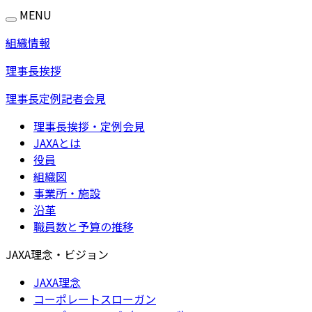
MENU
組織情報
理事長挨拶
理事長定例記者会見
理事長挨拶・定例会見
JAXAとは
役員
組織図
事業所・施設
沿革
職員数と予算の推移
JAXA理念・ビジョン
JAXA理念
コーポレートスローガン