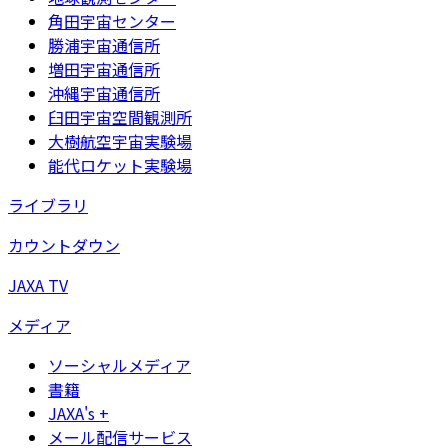
角田宇宙センター
勝浦宇宙通信所
増田宇宙通信所
沖縄宇宙通信所
臼田宇宙空間観測所
大樹航空宇宙実験場
能代ロケット実験場
ライブラリ
カウントダウン
JAXA TV
メディア
ソーシャルメディア
書籍
JAXA's +
メール配信サービス