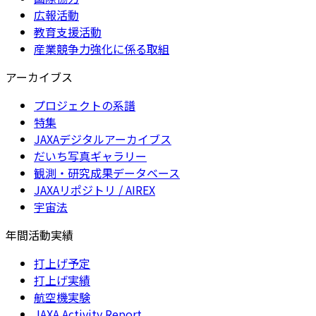
広報活動
教育支援活動
産業競争力強化に係る取組
アーカイブス
プロジェクトの系譜
特集
JAXAデジタルアーカイブス
だいち写真ギャラリー
観測・研究成果データベース
JAXAリポジトリ / AIREX
宇宙法
年間活動実績
打上げ予定
打上げ実績
航空機実験
JAXA Activity Report