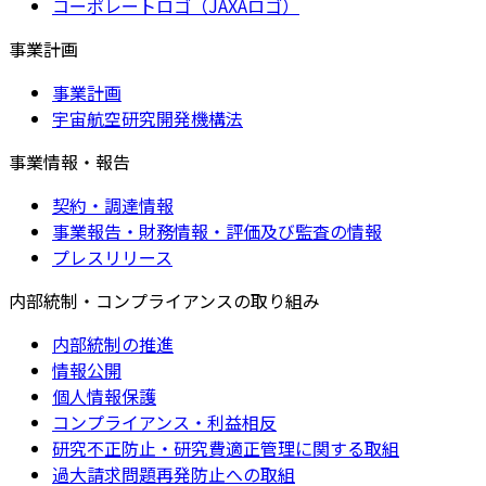
コーポレートロゴ（JAXAロゴ）
事業計画
事業計画
宇宙航空研究開発機構法
事業情報・報告
契約・調達情報
事業報告・財務情報・評価及び監査の情報
プレスリリース
内部統制・コンプライアンスの取り組み
内部統制の推進
情報公開
個人情報保護
コンプライアンス・利益相反
研究不正防止・研究費適正管理に関する取組
過大請求問題再発防止への取組