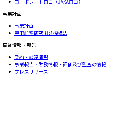
コーポレートロゴ（JAXAロゴ）
事業計画
事業計画
宇宙航空研究開発機構法
事業情報・報告
契約・調達情報
事業報告・財務情報・評価及び監査の情報
プレスリリース
内部統制・コンプライアンスの取り組み
内部統制の推進
情報公開
個人情報保護
コンプライアンス・利益相反
研究不正防止・研究費適正管理に関する取組
過大請求問題再発防止への取組