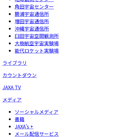
角田宇宙センター
勝浦宇宙通信所
増田宇宙通信所
沖縄宇宙通信所
臼田宇宙空間観測所
大樹航空宇宙実験場
能代ロケット実験場
ライブラリ
カウントダウン
JAXA TV
メディア
ソーシャルメディア
書籍
JAXA's +
メール配信サービス