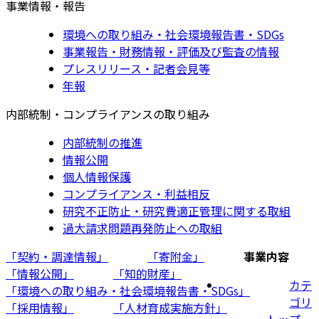
事業情報・報告
環境への取り組み・社会環境報告書・SDGs
事業報告・財務情報・評価及び監査の情報
プレスリリース・記者会見等
年報
内部統制・コンプライアンスの取り組み
内部統制の推進
情報公開
個人情報保護
コンプライアンス・利益相反
研究不正防止・研究費適正管理に関する取組
過大請求問題再発防止への取組
「契約・調達情報」
「寄附金」
事業内容
「情報公開」
「知的財産」
カテ
「環境への取り組み・社会環境報告書・SDGs」
ゴリ
「採用情報」
「人材育成実施方針」
トップ