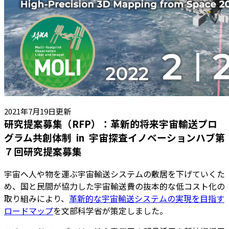
2021年7月19日更新
研究提案募集（RFP）：革新的将来宇宙輸送プロ
グラム共創体制 in 宇宙探査イノベーションハブ第
７回研究提案募集
宇宙へ人や物を運ぶ宇宙輸送システムの敷居を下げていくた
め、国と民間が協力した宇宙輸送費の抜本的な低コスト化の
取り組みにより、
革新的な宇宙輸送システムの実現を目指す
ロードマップ
を文部科学省が策定しました。