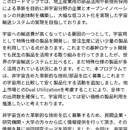
このロードマップでは、地上産業用の部品活用や新技術採用
による革新を目的に非宇宙分野の企業とオープンイノベーシ
ョンの共創体制を構築し、大幅な低コスト化を実現した宇宙
輸送システムの実現を目指しております。
宇宙への輸送費が高くなっている要因の一つとして、宇宙用
として特殊仕様の製品を開発し、受注生産に近い少量の製品
を利用している点があります。これまでの基幹ロケット開発
でも民生の製品を活用する取り組みを行ってきましたが、世
界の宇宙輸送システムと比べると、まだ特殊仕様の製品が多
く活用されている状況にあります。そこで、本プログラムで
は、非宇宙含めた革新的な技術/部品を広く募集しこれまで
の宇宙用と比較して安く製品化する活動を追加しました。地
上市場とのDual Utilizationを考慮することにより、全体で
の出荷数を確保して、宇宙用としては安い価格の製品利用を
推進したいと考えております。
非宇宙含めた革新的な技術を広く募集するため、民間企業・
研究機関・大学の方々から広く情報提供を行って頂き、その
情報を基に共同研究テーマを設定しました。今回は、非宇宙