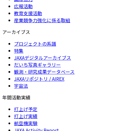
広報活動
教育支援活動
産業競争力強化に係る取組
アーカイブス
プロジェクトの系譜
特集
JAXAデジタルアーカイブス
だいち写真ギャラリー
観測・研究成果データベース
JAXAリポジトリ / AIREX
宇宙法
年間活動実績
打上げ予定
打上げ実績
航空機実験
JAXA Activity Report