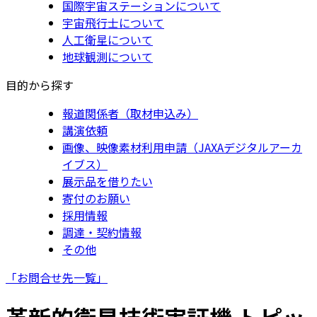
国際宇宙ステーションについて
宇宙飛行士について
人工衛星について
地球観測について
目的から探す
報道関係者（取材申込み）
講演依頼
画像、映像素材利用申請（JAXAデジタルアーカ
イブス）
展示品を借りたい
寄付のお願い
採用情報
調達・契約情報
その他
「お問合せ先一覧」