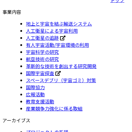
事業内容
地上と宇宙を結ぶ輸送システム
人工衛星による宇宙利用
人工衛星の追跡
有人宇宙活動/宇宙環境の利用
宇宙科学の研究
航空技術の研究
革新的な技術を創出する研究開発
国際宇宙探査
スペースデブリ（宇宙ゴミ）対策
国際協力
広報活動
教育支援活動
産業競争力強化に係る取組
アーカイブス
プロジェクトの系譜