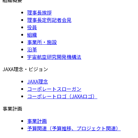
理事長挨拶
理事長定例記者会見
役員
組織
事業所・施設
沿革
宇宙航空研究開発機構法
JAXA理念・ビジョン
JAXA理念
コーポレートスローガン
コーポレートロゴ（JAXAロゴ）
事業計画
事業計画
予算関連（予算推移、プロジェクト関連）