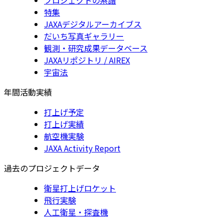
特集
JAXAデジタルアーカイブス
だいち写真ギャラリー
観測・研究成果データベース
JAXAリポジトリ / AIREX
宇宙法
年間活動実績
打上げ予定
打上げ実績
航空機実験
JAXA Activity Report
過去のプロジェクトデータ
衛星打上げロケット
飛行実験
人工衛星・探査機