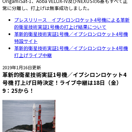
OrigamiSat-1、Aoba VELOX-IV及びNEXUSの6基もすべて正
常に分離し、打上げは無事成功しました。
プレスリリース イプシロンロケット4号機による革新
的衛星技術実証1号機の打上げ結果について
革新的衛星技術実証1号機／イプシロンロケット4号機
特設サイト
革新的衛星技術実証1号機／イプシロンロケット4号機
打上げライブ中継
2019年1月16日更新
革新的衛星技術実証1号機／イプシロンロケット4
号機 打上げ日時決定！ライブ中継は18日（金）
9：25から！