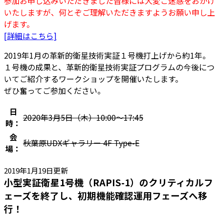
参加お申し込みいただきました皆様には大変ご迷惑をおかけ
いたしますが、何とぞご理解いただきますようお願い申し上
げます。
[詳細はこちら]
2019年1月の革新的衛星技術実証１号機打上げから約1年。
１号機の成果と、革新的衛星技術実証プログラムの今後につ
いてご紹介するワークショップを開催いたします。
ぜひ奮ってご参加ください。
日
2020年3月5日（木）10:00～17:45
時：
会
秋葉原UDXギャラリー 4F Type-E
場：
2019年1月19日更新
小型実証衛星1号機（RAPIS-1）のクリティカルフ
ェーズを終了し、初期機能確認運用フェーズへ移
行！