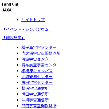
Fan!Fun!
JAXA!
サイトトップ
「イベント・シンポジウム」
「施設見学」
種子島宇宙センター
内之浦宇宙空間観測所
筑波宇宙センター
調布航空宇宙センター
相模原キャンパス
地球観測センター
角田宇宙センター
勝浦宇宙通信所
増田宇宙通信所
沖縄宇宙通信所
臼田宇宙空間観測所