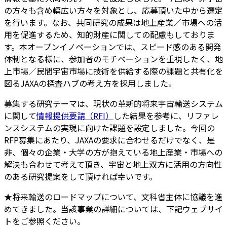
の方々も含め幅広い方々を対象とし、応募頂いた中から選定
を行います。なお、共同研究の成果は地上産業／市場への活
用を促進するため、知的財産に関しての配慮もしておりま
す。本オープンイノベーションでは、スピード感のある開発
体制となる様に、参加者のモチベーションを重視したく、地
上市場／民間宇宙市場に技術を供給する際の課題と共有化を
図るJAXAの探査ハブの考え方を採用しました。
募集する研究テーマは、現状の革新的将来宇宙輸送システム
に関して
情報提供要請（RFI）
した結果を参考に、リファレ
ンスシステムの実現に向けた課題を設定しました。今回の
RFP募集にあたり、JAXAの要求に合わせるだけでなく、是
非、個々の企業・大学の方が抱えている地上産業・市場への
解決も合わせて考えて頂き、宇宙と地上双方に活用の方向性
のある研究提案をして頂ければ幸いです。
★将来輸送のロードマップについて、文科省主体に協議を進
めてきました。当該事業の詳細については、下記ウェブサイ
トをご参照ください。