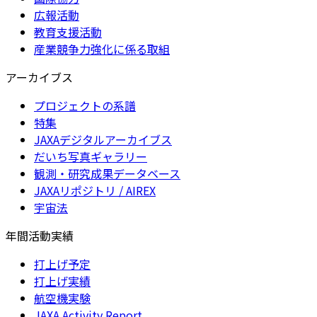
広報活動
教育支援活動
産業競争力強化に係る取組
アーカイブス
プロジェクトの系譜
特集
JAXAデジタルアーカイブス
だいち写真ギャラリー
観測・研究成果データベース
JAXAリポジトリ / AIREX
宇宙法
年間活動実績
打上げ予定
打上げ実績
航空機実験
JAXA Activity Report