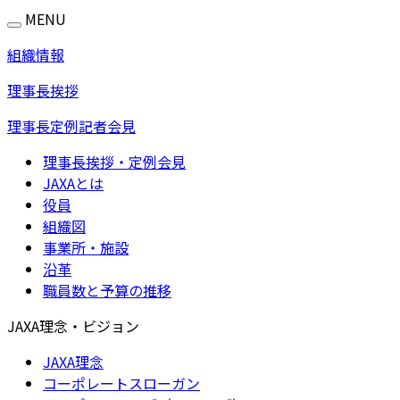
MENU
組織情報
理事長挨拶
理事長定例記者会見
理事長挨拶・定例会見
JAXAとは
役員
組織図
事業所・施設
沿革
職員数と予算の推移
JAXA理念・ビジョン
JAXA理念
コーポレートスローガン