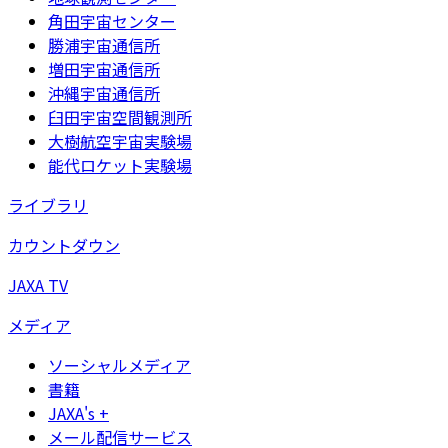
角田宇宙センター
勝浦宇宙通信所
増田宇宙通信所
沖縄宇宙通信所
臼田宇宙空間観測所
大樹航空宇宙実験場
能代ロケット実験場
ライブラリ
カウントダウン
JAXA TV
メディア
ソーシャルメディア
書籍
JAXA's +
メール配信サービス