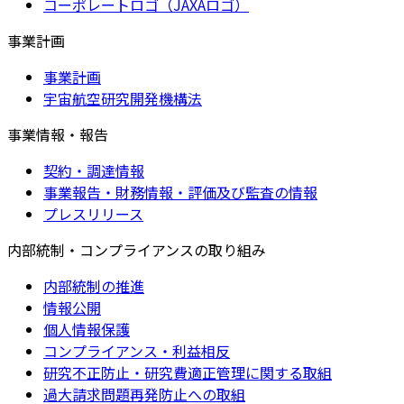
コーポレートロゴ（JAXAロゴ）
事業計画
事業計画
宇宙航空研究開発機構法
事業情報・報告
契約・調達情報
事業報告・財務情報・評価及び監査の情報
プレスリリース
内部統制・コンプライアンスの取り組み
内部統制の推進
情報公開
個人情報保護
コンプライアンス・利益相反
研究不正防止・研究費適正管理に関する取組
過大請求問題再発防止への取組