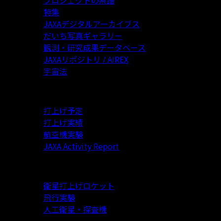
特集
JAXAデジタルアーカイブス
だいち写真ギャラリー
観測・研究成果データベース
JAXAリポジトリ / AIREX
宇宙法
年間活動実績
打上げ予定
打上げ実績
航空機実験
JAXA Activity Report
過去のプロジェクトデータ
衛星打上げロケット
飛行実験
人工衛星・探査機