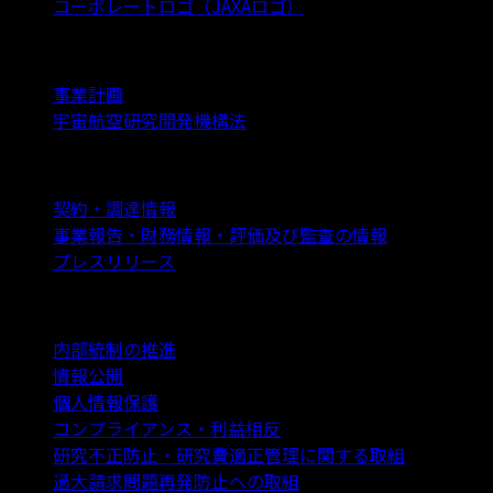
コーポレートロゴ（JAXAロゴ）
事業計画
事業計画
宇宙航空研究開発機構法
事業情報・報告
契約・調達情報
事業報告・財務情報・評価及び監査の情報
プレスリリース
内部統制・コンプライアンスの取り組み
内部統制の推進
情報公開
個人情報保護
コンプライアンス・利益相反
研究不正防止・研究費適正管理に関する取組
過大請求問題再発防止への取組