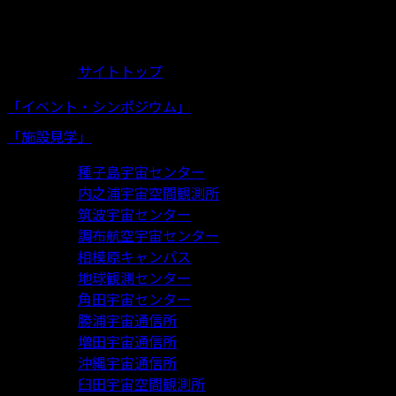
Fan!Fun!
JAXA!
サイトトップ
「イベント・シンポジウム」
「施設見学」
種子島宇宙センター
内之浦宇宙空間観測所
筑波宇宙センター
調布航空宇宙センター
相模原キャンパス
地球観測センター
角田宇宙センター
勝浦宇宙通信所
増田宇宙通信所
沖縄宇宙通信所
臼田宇宙空間観測所