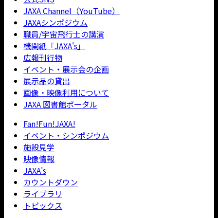
JAXA Channel（YouTube）
JAXAシンポジウム
職員/宇宙飛行士の講演
機関紙「JAXA's」
広報刊行物
イベント・展示会の企画
展示品の貸出
画像・映像利用について
JAXA 図書館ポータル
Fan!Fun!JAXA!
イベント・シンポジウム
施設見学
映像情報
JAXA's
カウントダウン
ライブラリ
トピックス