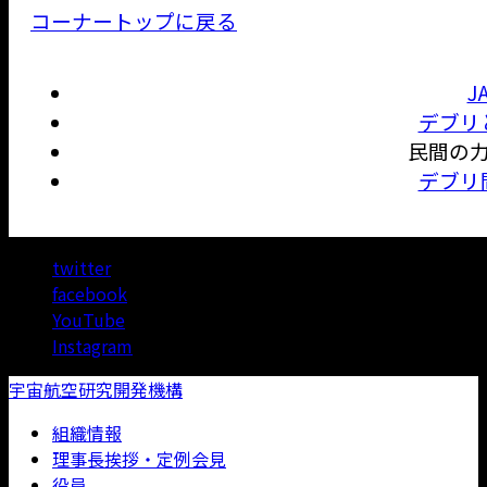
コーナートップに戻る
J
デブリ
民間の
デブリ
twitter
facebook
YouTube
Instagram
宇宙航空研究開発機構
組織情報
理事長挨拶・定例会見
役員