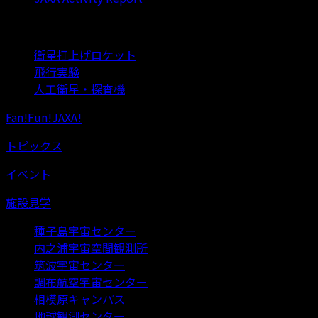
過去のプロジェクトデータ
衛星打上げロケット
飛行実験
人工衛星・探査機
Fan!Fun!JAXA!
トピックス
イベント
施設見学
種子島宇宙センター
内之浦宇宙空間観測所
筑波宇宙センター
調布航空宇宙センター
相模原キャンパス
地球観測センター