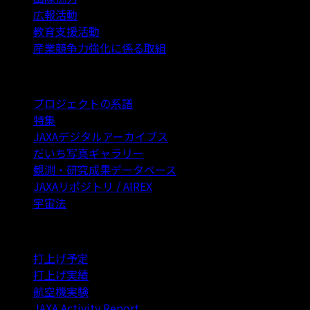
広報活動
教育支援活動
産業競争力強化に係る取組
アーカイブス
プロジェクトの系譜
特集
JAXAデジタルアーカイブス
だいち写真ギャラリー
観測・研究成果データベース
JAXAリポジトリ / AIREX
宇宙法
年間活動実績
打上げ予定
打上げ実績
航空機実験
JAXA Activity Report