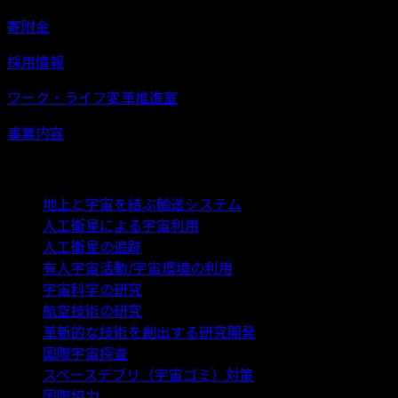
寄附金
採用情報
ワーク・ライフ変革推進室
事業内容
活動内容
地上と宇宙を結ぶ輸送システム
人工衛星による宇宙利用
人工衛星の追跡
有人宇宙活動/宇宙環境の利用
宇宙科学の研究
航空技術の研究
革新的な技術を創出する研究開発
国際宇宙探査
スペースデブリ（宇宙ゴミ）対策
国際協力