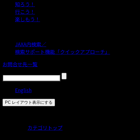
知ろう！
行こう！
楽しもう！
選んで見つける！検索サポート
JAXA内検索／
検索サポート機能「クイックアプローチ」
お問合せ先一覧
English
PC レイアウト表示にする
組織情報
カテゴリトップ
組織概要