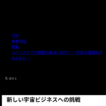
民間の力で宇宙をきれいにす
る ASTROSCALE PTE. LTD.
CEO 岡田光信
TOP
>
事業内容
>
特集
>
スペースデブリ問題の解決に向けて ～宇宙の環境を守
るために～
>
民間の力で宇宙をきれいにする ASTROSCALE PTE.
LTD. CEO 岡田光信
新しい宇宙ビジネスへの挑戦