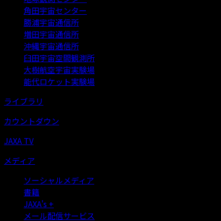
角田宇宙センター
勝浦宇宙通信所
増田宇宙通信所
沖縄宇宙通信所
臼田宇宙空間観測所
大樹航空宇宙実験場
能代ロケット実験場
ライブラリ
カウントダウン
JAXA TV
メディア
ソーシャルメディア
書籍
JAXA's +
メール配信サービス