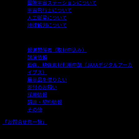
国際宇宙ステーションについて
宇宙飛行士について
人工衛星について
地球観測について
目的から探す
報道関係者（取材申込み）
講演依頼
画像、映像素材利用申請（JAXAデジタルアーカ
イブス）
展示品を借りたい
寄付のお願い
採用情報
調達・契約情報
その他
「お問合せ先一覧」