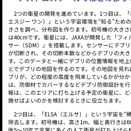
2つの衛星の開発を進めています。1つ目は、「IDE
エスジー ワン）」という宇宙環境を“知る”ため
きさを調べ、分布図を作ります。初号機の大きさは
は40cmです。衛星には、JAXAが開発した「フ
サー（SDM）」を搭載します。センサーにデブ
が切断され、その切断本数などからデブリの大き
す。このデータと一緒にデブリの位置情報を地上
とでデブリの地図を作るのです。その地図を見れ
ブリが、どの程度の高度を飛来しているかが分か
は、防御材でカバーするなどデブリ防御設計を行
報は、このエリアに打ち上げる予定の衛星に、ど
施せばよいのかを検討するときに役立ちます。
2つ目は、「ELSA（エルサ）」という宇宙を“
除去します。初号機は、高さ1m、幅と奥行きは6
後5～10年で非常に多くの人工衛星が打ち上げら