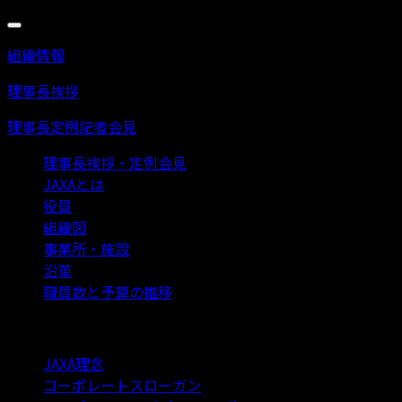
MENU
組織情報
理事長挨拶
理事長定例記者会見
理事長挨拶・定例会見
JAXAとは
役員
組織図
事業所・施設
沿革
職員数と予算の推移
JAXA理念・ビジョン
JAXA理念
コーポレートスローガン