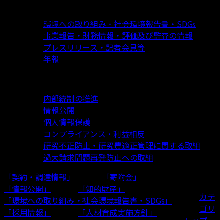
事業情報・報告
環境への取り組み・社会環境報告書・SDGs
事業報告・財務情報・評価及び監査の情報
プレスリリース・記者会見等
年報
内部統制・コンプライアンスの取り組み
内部統制の推進
情報公開
個人情報保護
コンプライアンス・利益相反
研究不正防止・研究費適正管理に関する取組
過大請求問題再発防止への取組
「契約・調達情報」
「寄附金」
事業内容
「情報公開」
「知的財産」
カテ
「環境への取り組み・社会環境報告書・SDGs」
ゴリ
「採用情報」
「人材育成実施方針」
トップ