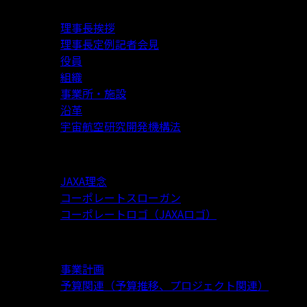
理事長挨拶
理事長定例記者会見
役員
組織
事業所・施設
沿革
宇宙航空研究開発機構法
JAXA理念・ビジョン
JAXA理念
コーポレートスローガン
コーポレートロゴ（JAXAロゴ）
事業計画
事業計画
予算関連（予算推移、プロジェクト関連）