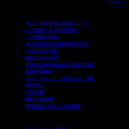
事業内容
地上と宇宙を結ぶ輸送システム
人工衛星による宇宙利用
人工衛星の追跡
有人宇宙活動/宇宙環境の利用
宇宙科学の研究
航空技術の研究
革新的な技術を創出する研究開発
国際宇宙探査
スペースデブリ（宇宙ゴミ）対策
国際協力
広報活動
教育支援活動
産業競争力強化に係る取組
アーカイブス
プロジェクトの系譜